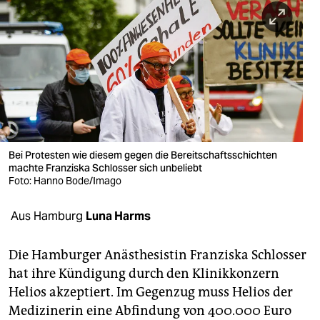
berlin
nord
wahrheit
verlag
verlag
veranstaltungen
Bei Protesten wie diesem gegen die Bereitschaftsschichten
machte Franziska Schlosser sich unbeliebt
shop
Foto: Hanno Bode/Imago
fragen & hilfe
Aus Hamburg
Luna Harms
unterstützen
Die Hamburger Anästhesistin Franziska Schlosser
abo
hat ihre Kündigung durch den Klinikkonzern
Helios akzeptiert. Im Gegenzug muss Helios der
genossenschaft
Medizinerin eine Abfindung von 400.000 Euro