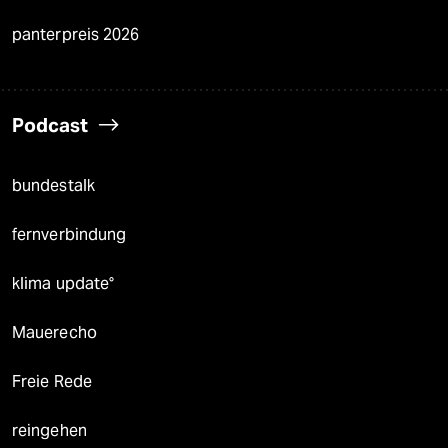
panterpreis 2026
Podcast
bundestalk
fernverbindung
klima update°
Mauerecho
Freie Rede
reingehen