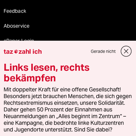
Feedback
Aboservice
ePaper Login
taz
zahl ich
Gerade nicht

Downloads für Abonnierende
Links lesen, rechts
bekämpfen
© 2026 taz Verlags und Vertriebs GmbH
Alle Rechte vorbehalten. Bei rechtlichen Fragen oder für Genehmigungen
Mit doppelter Kraft für eine offene Gesellschaft!
wenden Sie sich bitte an
lizenzen@taz.de
Besonders jetzt brauchen Menschen, die sich gegen
Rechtsextremismus einsetzen, unsere Solidarität.
Daher gehen 50 Prozent der Einnahmen aus
Feedback
Redaktionsstatut
Kommune-Richtlinien
KI-
Neuanmeldungen an „Alles beginnt im Zentrum“ –
eine Kampagne, die bedrohte linke Kulturzentren
Leitlinie
Informant
Datenschutz
Impressum
AGB
und Jugendorte unterstützt. Sind Sie dabei?