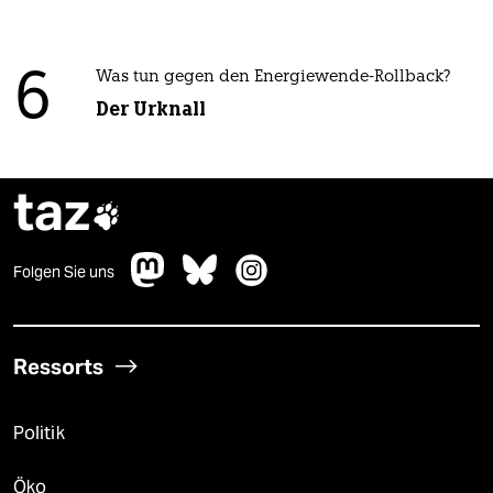
6
Was tun gegen den Energiewende-Rollback?
Der Urknall
taz

Folgen Sie uns
Ressorts
Politik
Öko