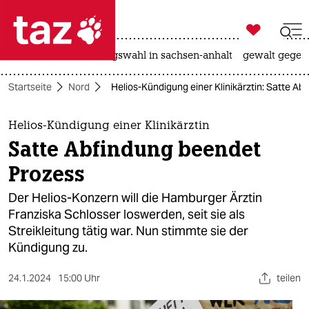

taz zahl ich
hitze
surfen
landtagswahl in sachsen-anhalt
gewalt gegen

taz zahl ich
Startseite
Nord
Helios-Kündigung einer Klinikärztin: Satte A
taz zahl ich
themen
Helios-Kündigung einer Klinikärztin
Satte Abfindung beendet
politik
Prozess
öko
Der Helios-Konzern will die Hamburger Ärztin
Franziska Schlosser loswerden, seit sie als
gesellschaft
Streikleitung tätig war. Nun stimmte sie der
Kündigung zu.
kultur
sport
24.1.2024
15:00 Uhr
teilen