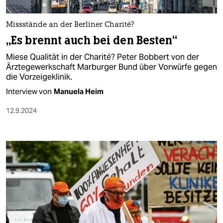
berlin
nord
Missstände an der Berliner Charité?
„Es brennt auch bei den Besten“
wahrheit
Miese Qualität in der Charité? Peter Bobbert von der
verlag
Ärzte­gewerk­schaft Marburger Bund über Vorwürfe gegen
die Vorzeigeklinik.
verlag
Interview von
Manuela Heim
veranstaltungen
12.9.2024
shop
fragen & hilfe
unterstützen
abo
genossenschaft