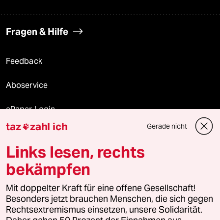
Fragen & Hilfe
Feedback
Aboservice
ePaper Login
taz
zahl ich
Gerade nicht

Downloads für Abonnierende
Links lesen, rechts
bekämpfen
© 2026 taz Verlags und Vertriebs GmbH
Mit doppelter Kraft für eine offene Gesellschaft!
Alle Rechte vorbehalten. Bei rechtlichen Fragen oder für Genehmigungen
wenden Sie sich bitte an
lizenzen@taz.de
Besonders jetzt brauchen Menschen, die sich gegen
Rechtsextremismus einsetzen, unsere Solidarität.