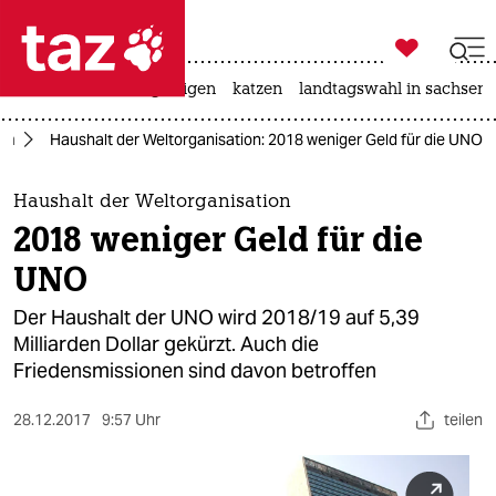

taz zahl ich
ceuta
hitze
bergsteigen
katzen
landtagswahl in sachsen-

taz zahl ich
ka
Haushalt der Weltorganisation: 2018 weniger Geld für die UNO
taz zahl ich
themen
Haushalt der Weltorganisation
2018 weniger Geld für die
politik
UNO
öko
Der Haushalt der UNO wird 2018/19 auf 5,39
Milliarden Dollar gekürzt. Auch die
gesellschaft
Friedensmissionen sind davon betroffen
kultur
28.12.2017
9:57 Uhr
teilen
sport