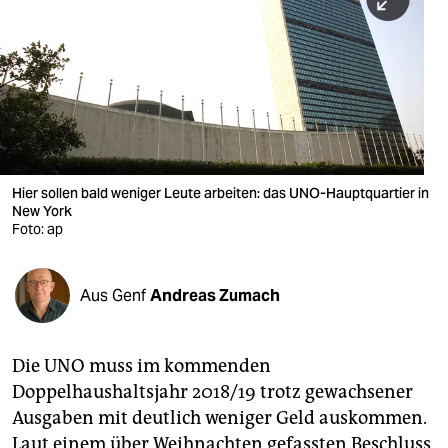
berlin
nord
wahrheit
verlag
verlag
Hier sollen bald weniger Leute arbeiten: das UNO-Hauptquartier in
New York
veranstaltungen
Foto: ap
shop
fragen & hilfe
Aus Genf
Andreas Zumach
unterstützen
Die UNO muss im kommenden
abo
Doppelhaushaltsjahr 2018/19 trotz gewachsener
genossenschaft
Ausgaben mit deutlich weniger Geld auskommen.
Laut einem über Weihnachten gefassten Beschluss