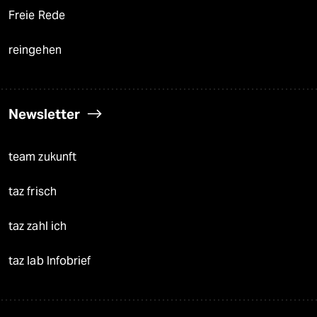
Freie Rede
reingehen
Newsletter
team zukunft
taz frisch
taz zahl ich
taz lab Infobrief