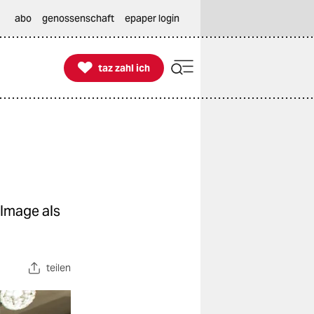
abo
genossenschaft
epaper login

taz zahl ich
taz zahl ich
 Image als
teilen