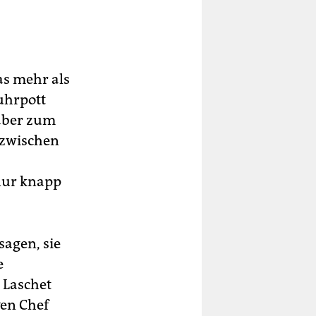
,
g’s
as mehr als
5
uhrpott
r
 aber zum
nzwischen
 nur knapp
sagen, sie
e
 Laschet
ven Chef