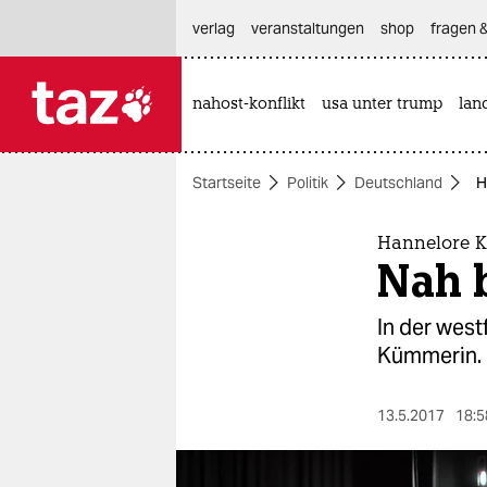
hautnavigation anspringen
hauptinhalt anspringen
footer anspringen
verlag
veranstaltungen
shop
fragen &
nahost-konflikt
usa unter trump
lan

taz zahl ich
taz zahl ich
Startseite
Politik
Deutschland
H
themen
politik
Hannelore 
Nah 
öko
In der west
gesellschaft
Kümmerin. O
kultur
13.5.2017
18:5
sport