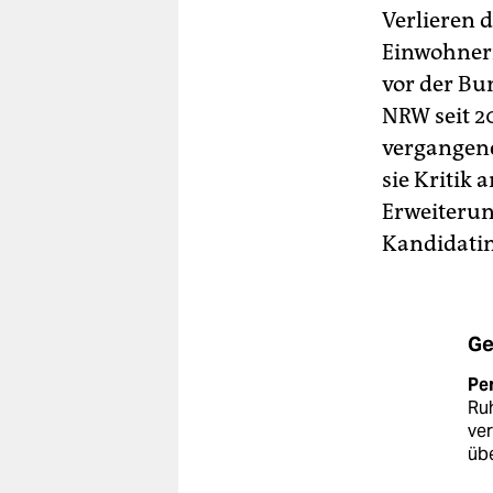
Verlieren 
Einwohnern
vor der Bu
NRW seit 20
vergangene
sie Kritik
Erweiterung
Kandidati
Ge
Pe
Ruh
ver
üb