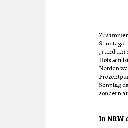
Zusammenh
Sonntagabe
„rund um d
Holstein i
Norden war
Prozentpun
Sonntag da
sondern a
In NRW e