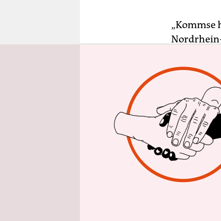
epaper login
„Kommse he
Nordrhein
deshalb st
Fußgängerz
Wahlkampft
Woolworth 
eingeplant
Kraft plau
Ruhr eine 
Die Couch 
umlagert. 1
die Rolle d
geblieben i