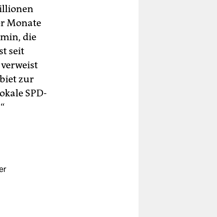
illionen
er Monate
min, die
t seit
verweist
biet zur
lokale SPD-
“
er