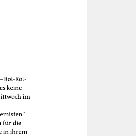
– Rot-Rot-
es keine
Mittwoch im
remisten“
 für die
e in ihrem