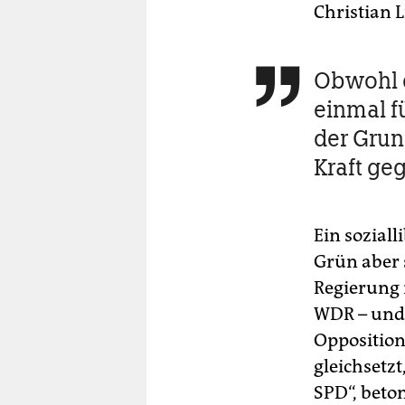
Christian L
Obwohl d

einmal f
der Grun
Kraft ge
Ein soziall
Grün aber 
Regierung 
WDR – und 
Opposition
gleichsetzt
SPD“, beton