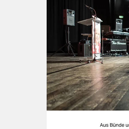
berlin
nord
wahrheit
verlag
verlag
veranstaltungen
shop
fragen & hilfe
unterstützen
abo
genossenschaft
Aus Bünde u