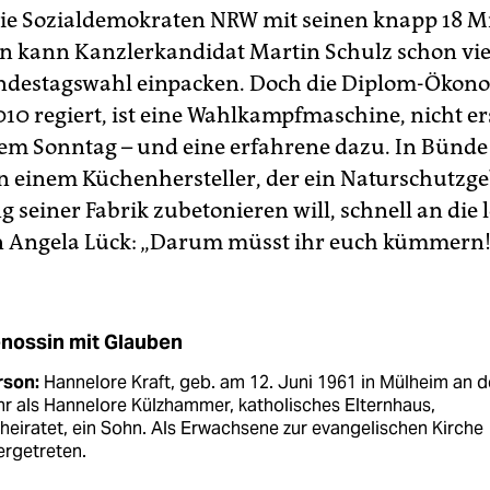
die Sozialdemokraten NRW mit seinen knapp 18 M
 kann Kanzlerkandidat Martin Schulz schon vi
ndestagswahl einpacken. Doch die Diplom-Ökono
10 regiert, ist eine Wahlkampfmaschine, nicht ers
m Sonntag – und eine erfahrene dazu. In Bünde 
 an einem Küchenhersteller, der ein Naturschutzge
 seiner Fabrik zubetonieren will, schnell an die 
n Angela Lück: „Darum müsst ihr euch kümmern!
nossin mit Glauben
rson:
Hannelore Kraft, geb. am 12. Juni 1961 in Mülheim an d
r als Hannelore Külzhammer, katholisches Elternhaus,
heiratet, ein Sohn. Als Erwachsene zur evangelischen Kirche
ergetreten.