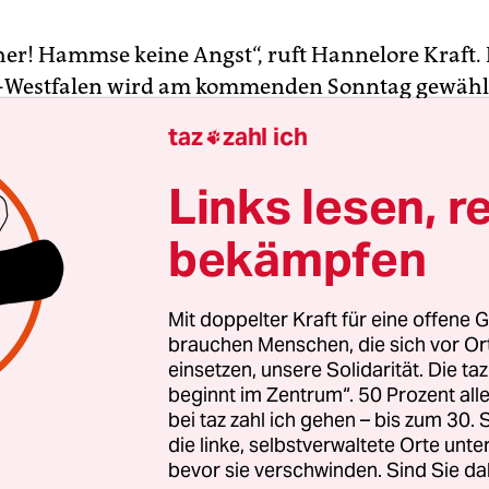
r! Hammse keine Angst“, ruft Hannelore Kraft. 
-Westfalen wird am kommenden Sonntag gewähl
eht die Ministerpräsidentin von der SPD in der
taz
zahl ich

one des Städtchens Bünde. Die 55-Jährige ist auf
our durch Ostwestfalen. Vor dem Billigkaufhau
Links lesen, r
hat ihre Parteizentrale ein Format namens „Das r
bekämpfen
: Auf einer kleinen Bühne sollen ganz normale Le
dern. Und tatsächlich gelingt der Frau aus Mülhe
ziemlich lässige Inszenierung von Nähe.
Mit doppelter Kraft für eine offene G
brauchen Menschen, die sich vor O
einsetzen, unsere Solidarität. Die ta
der mächtigsten Landespolitikerin der Republik is
beginnt im Zentrum“. 50 Prozent a
7 Jahre ist Kraft in der Politik. Wenn sie will, behe
bei taz zahl ich gehen – bis zum 30
er Spitzenpolitikerin, die bei aller Verantwortun
die linke, selbstverwaltete Orte unte
st, nahezu perfekt: BürgerInnen, die ihr vorhalte
bevor sie verschwinden. Sind Sie da