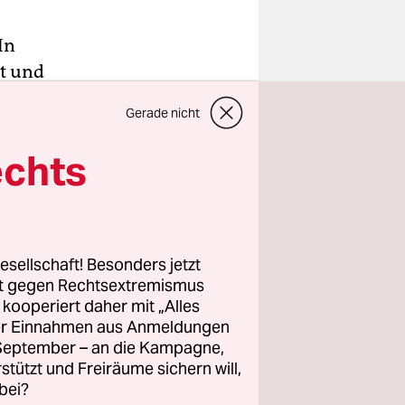
In
t und
Gerade nicht
s
echts
ote Sofa“
ute mit
im an der
esellschaft! Besonders jetzt
rt gegen Rechtsextremismus
z kooperiert daher mit „Alles
t schnell
ller Einnahmen aus Anmeldungen
rrscht sie
. September – an die Kampagne,
g menschlich
rstützt und Freiräume sichern will,
n, dass ihre
bei?