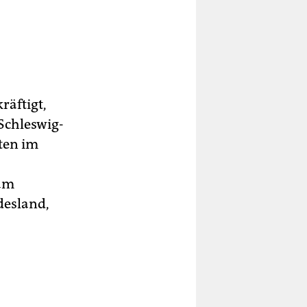
räftigt,
Schleswig-
ten im
 am
desland,