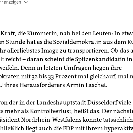
r anzeigen
uf:
Abitur, Ausbildung zur Bankkauffrau in Mönchengladbach
dium der Wirtschaftswissenschaften in Duisburg und am Kin
llege London.
tei:
1994 Eintritt in die SPD, ab 2000 NRW-Landtagsmandat,
Kraft, die Kümmerin, nah bei den Leuten: In etw
1 bis 2005 Ministerämter unter Clement und Steinbrück. 200
en Stunde hat es die Sozialdemokratin aus dem R
 2010 Oppositionsführerin. Ab 2010 Ministerpräsidentin eine
ihr allerliebstes Image zu transportieren. Ob das
-grünen Koalition.
t reicht – daran scheint die Spitzenkandidatin i
weifeln. Denn in letzten Umfragen liegen ihre
kraten mit 32 bis 33 Prozent mal gleichauf, mal
U ihres Herausforderers Armin Laschet.
von der in der Landeshauptstadt Düsseldorf viele 
s mehr als Kontrollverlust, heißt das: Der nächst
äsident Nordrhein-Westfalens könnte tatsächlich
chließlich liegt auch die FDP mit ihrem hyperakti