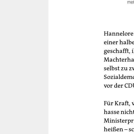
meh
Ber
Stu
Co
Par
Hannelore 
200
einer halb
bis
geschafft, 
rot
Machterhal
selbst zu z
Sozialdemo
vor der CD
Für Kraft, 
hasse nicht
Ministerpr
heißen – s