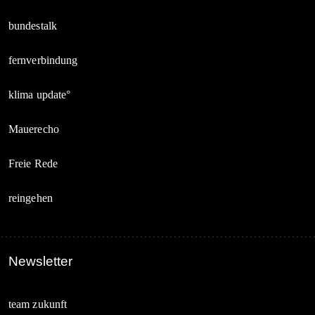
bundestalk
fernverbindung
klima update°
Mauerecho
Freie Rede
reingehen
Newsletter
team zukunft