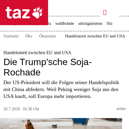

taz zahl ich
christopher street day
ceuta
waldbrände
antiziganismus
fifa

taz zahl ich
Startseite
Öko
Ökonomie
Handelsstreit zwischen EU und USA: 
taz zahl ich
themen
Handelsstreit zwischen EU und USA
Die Trump'sche Soja-
politik
Rochade
öko
Der US-Präsident will die Folgen seiner Handelspolitik
mit China abfedern. Weil Peking weniger Soja aus den
gesellschaft
USA kauft, soll Europa mehr importieren.
kultur
teilen
26.7.2018
16:30 Uhr
sport