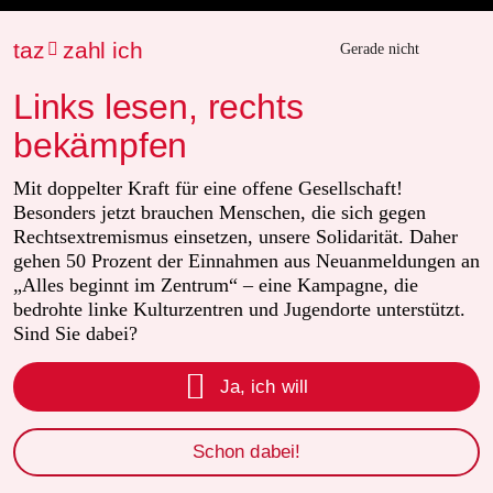
Reisen
taz
zahl ich

Gerade nicht
Kantine
Links lesen, rechts
bekämpfen
Shop
Mit doppelter Kraft für eine offene Gesellschaft!
Anzeigen
Besonders jetzt brauchen Menschen, die sich gegen
Rechtsextremismus einsetzen, unsere Solidarität. Daher
gehen 50 Prozent der Einnahmen aus Neuanmeldungen an
„Alles beginnt im Zentrum“ – eine Kampagne, die
Fragen & Hilfe
bedrohte linke Kulturzentren und Jugendorte unterstützt.
Sind Sie dabei?
Feedback

Ja, ich will
Aboservice
Schon dabei!
ePaper Login