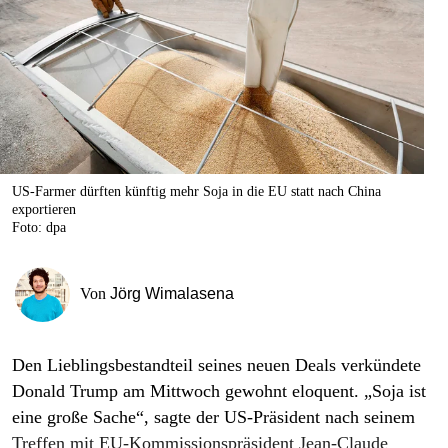
berlin
nord
wahrheit
verlag
verlag
US-Farmer dürften künftig mehr Soja in die EU statt nach China
exportieren
veranstaltungen
Foto: dpa
shop
fragen & hilfe
Von
Jörg Wimalasena
unterstützen
Den Lieblingsbestandteil seines neuen Deals verkündete
abo
Donald Trump am Mittwoch gewohnt eloquent. „Soja ist
genossenschaft
eine große Sache“, sagte der US-Präsident nach seinem
Treffen mit EU-Kommissionspräsident Jean-Claude