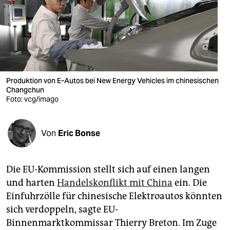
berlin
nord
wahrheit
verlag
Produktion von E-Autos bei New Energy Vehicles im chinesischen
verlag
Changchun
Foto: vcg/imago
veranstaltungen
shop
Von
Eric Bonse
fragen & hilfe
Die EU-Kommission stellt sich auf einen langen
unterstützen
und harten
Handelskonflikt mit China
ein. Die
abo
Einfuhrzölle für chinesische Elektroautos könnten
sich verdoppeln, sagte EU-
genossenschaft
Binnenmarktkommissar Thierry Breton. Im Zuge