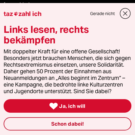
fernverbindung
taz
zahl ich
Gerade nicht

klima update°
Links lesen, rechts
Mauerecho
bekämpfen
Freie Rede
Mit doppelter Kraft für eine offene Gesellschaft!
Besonders jetzt brauchen Menschen, die sich gegen
reingehen
Rechtsextremismus einsetzen, unsere Solidarität.
Daher gehen 50 Prozent der Einnahmen aus
Neuanmeldungen an „Alles beginnt im Zentrum“ –
eine Kampagne, die bedrohte linke Kulturzentren
Newsletter
und Jugendorte unterstützt. Sind Sie dabei?

Ja, ich will
team zukunft
Schon dabei!
taz frisch