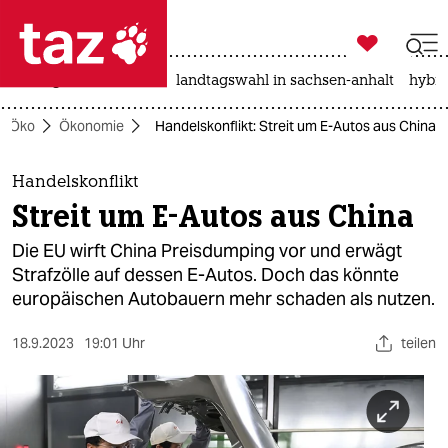

taz zahl ich
niedrigwasser
rente
landtagswahl in sachsen-anhalt
hybri

taz zahl ich
Öko
Ökonomie
Handelskonflikt: Streit um E-Autos aus China
taz zahl ich
themen
Handelskonflikt
Streit um E-Autos aus China
politik
Die EU wirft China Preisdumping vor und erwägt
öko
Strafzölle auf dessen E-Autos. Doch das könnte
europäischen Autobauern mehr schaden als nutzen.
gesellschaft
18.9.2023
19:01 Uhr
teilen
kultur
sport