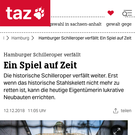

taz zahl ich
hitze
surfen
landtagswahl in sachsen-anhalt
gewalt gegen

taz zahl ich
rd
Hamburg
Hamburger Schilleroper verfällt: Ein Spiel auf Zeit
taz zahl ich
themen
Hamburger Schilleroper verfällt
Ein Spiel auf Zeit
politik
Die historische Schilleroper verfällt weiter. Erst
öko
wenn das historische Stahlskelett nicht mehr zu
retten ist, kann die heutige Eigentümerin lukrative
gesellschaft
Neubauten errichten.
kultur
12.12.2018
11:05 Uhr
teilen
sport