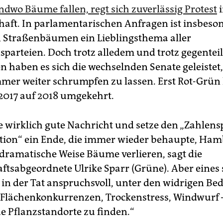
ndwo Bäume fallen, regt sich zuverlässig Protest
i
aft. In parlamentarischen Anfragen ist insbeso
 Straßenbäumen ein Lieblingsthema aller
sparteien. Doch trotz alledem und trotz gegenteil
n haben es sich die wechselnden Senate geleistet
mer weiter schrumpfen zu lassen. Erst Rot-Grün
2017 auf 2018 umgekehrt.
ne wirklich gute Nachricht und setze den „Zahlens
tion“ ein Ende, die immer wieder behaupte, Ha
dramatische Weise Bäume verlieren, sagt die
ftsabgeordnete Ulrike Sparr (Grüne). Aber eines 
st in der Tat anspruchsvoll, unter den widrigen B
– Flächenkonkurrenzen, Trockenstress, Windwurf
e Pflanzstandorte zu finden.“