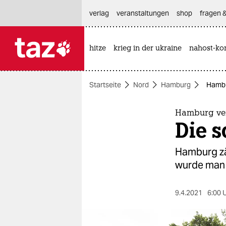
hautnavigation anspringen
hauptinhalt anspringen
footer anspringen
verlag
veranstaltungen
shop
fragen &
hitze
krieg in der ukraine
nahost-kon

taz zahl ich
taz zahl ich
Startseite
Nord
Hamburg
Hambu
themen
politik
Hamburg ver
Die s
öko
Hamburg zä
gesellschaft
wurde man 
kultur
9.4.2021
6:00 
sport