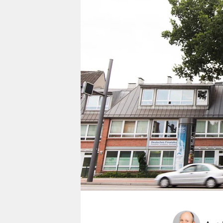
berlin
nord
wahrheit
verlag
verlag
veranstaltungen
shop
fragen & hilfe
unterstützen
abo
genossenschaft