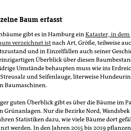
nzelne Baum erfasst
nbäume gibt es in Hamburg ein
Kataster, in dem
aum verzeichnet ist
nach Art, Größe, teilweise au
szustand und in Einzelfällen auch seiner Geschi
 einzigartigen Überblick über diesen Baumbestand
idrige Umstände behaupten muss wie ins Erdrei
 Streusalz und Seifenlauge, literweise Hunde­urin
on Baumaschinen.
ger guten Überblick gibt es über die Bäume im P
en Grünanlagen. Nur die Bezirke Nord, Wandsbek
hren Statistiken dazu, wie viele Bäume dort gefä
nzt werden. In den Jahren 2015 bis 2019 pflanzen 