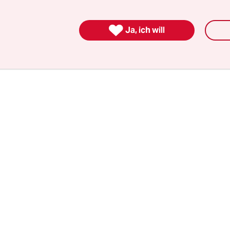
hatten und geben einer Vielzahl von Tieren und 

Ja, ich will