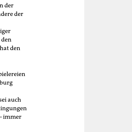
n der
ndere der
iger
, den
 hat den
pielereien
mburg
sei auch
edingungen
 – immer