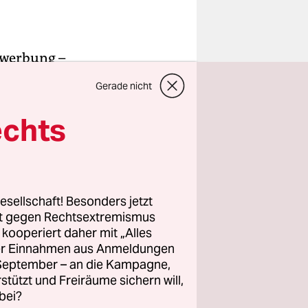
nwerbung –
m
ist in den
Gerade nicht
dieser
echts
deraufbau
schafft,
.
esellschaft! Besonders jetzt
rt gegen Rechtsextremismus
z kooperiert daher mit „Alles
der die
ller Einnahmen aus Anmeldungen
. September – an die Kampagne,
id (CO
)
rstützt und Freiräume sichern will,
2
bei?
, kühlen,