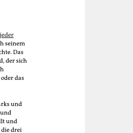
 jeder
ch seinem
chte. Das
, der sich
ch
 oder das
arks und
 und
llt und
die drei