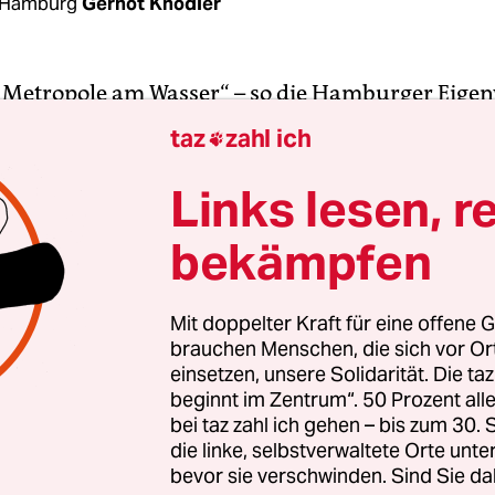
 Hamburg
Gernot Knödler
 Metropole am Wasser“ – so die Hamburger Eige
schütter geworden.
Fast jeder zehnte Straßenbau
taz
zahl ich

n 15 Jahren abhanden gekommen. Zwar scheint 
it Kurzem gestoppt zu sein, doch aus Sicht des
Links lesen, r
zbundes Nabu reicht das nicht. Neben dem Wie
bekämpfen
andes fordert er, dass der Senat Klarheit darüber 
umbilanz auf öffentlichen Grünflächen und
stücken aussieht – denn die ist recht lückenhaft
Mit doppelter Kraft für eine offene G
brauchen Menschen, die sich vor O
einsetzen, unsere Solidarität. Die ta
tung der Bäume für das Hamburger Stadtklima o
beginnt im Zentrum“. 50 Prozent a
lt ist politisch unbestritten“, sagt der Nabu-
bei taz zahl ich gehen – bis zum 30
itzende Malte Siegert. Bäume binden Kohlendiox
die linke, selbstverwaltete Orte unte
bevor sie verschwinden. Sind Sie da
 so den Treibhauseffekt; sie erfrischen die Luft