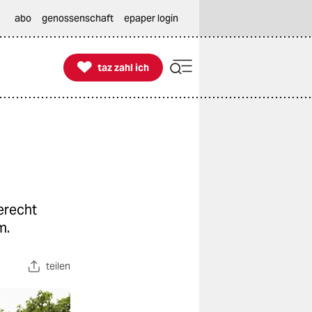
abo
genossenschaft
epaper login

taz zahl ich
taz zahl ich
erecht
m.
teilen