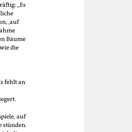
äftig: „Es
liche
n, ‚auf
tnahme
elen Bäume
wie die
 fehlt an
iegert.
piele, auf
e stünden.