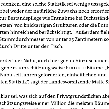
denken, eine solche Statistik sei wenig aussagekr
rbei weder der natürliche Zuwachs noch erforder
zur Bestandspflege wie Entnahme bei Dichtstände
setzen‘ von knickartigen Strukturen oder die En
Arten hinreichend berücksichtigt.“ Außerdem fi
Stammdurchmesser von unter 25 Zentimetern so
durch Dritte unter den Tisch.
ordert der Nabu, auch hier genau hinzuschauen.
h gehe es um schätzungsweise 600.000 Bäume. „Es
Nabu
seit Jahren geforderten, einheitlichen und
en Statistik“, sagt der Landesvorsitzende Malte S
klar sei, was sich auf den Privatgrundstücken abs
schätzungsweise einer Million die meisten Bäum