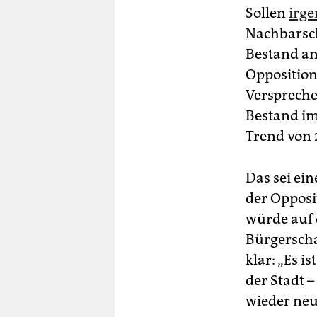
Sollen
irge
Nachbarsch
Bestand an
Opposition
Verspreche
Bestand im
Trend von 
Das sei ei
der Opposi
würde auf 
Bürgerscha
klar: „Es i
der Stadt 
wieder neu