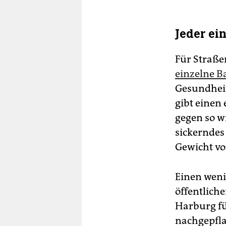
Jeder ei
Für Straße
einzelne B
Gesundheit
gibt einen
gegen so w
sickerndes
Gewicht v
Einen weni
öffentlich
Harburg fü
nachgepfla