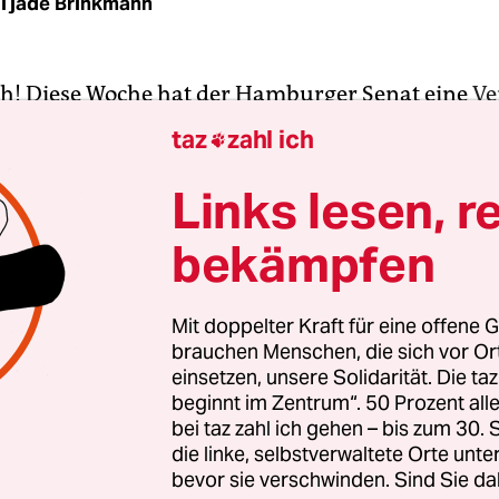
Tjade Brinkmann
ch! Diese Woche hat der Hamburger Senat eine
Ve
n
, die künftig die Umwandlung von Mietwohnun
taz
zahl ich

ohnungen erschwert. Konkret geht es um Miets
 mehr Wohneinheiten. Sollen sie in Zukunft in E
Links lesen, r
t werden, brauchen sie überall in Hamburg ei
bekämpfen
ng – aber die wird nur unter bestimmten Bedi
um Beispiel, wenn mindestens zwei Drittel der Wo
len Mie­te­r:in­nen verkauft werden oder wenn der
Mit doppelter Kraft für eine offene G
brauchen Menschen, die sich vor O
g zur eigenen Nutzung an Angehörige veräußern
einsetzen, unsere Solidarität. Die ta
beginnt im Zentrum“. 50 Prozent a
ritte sind in Städten wie Hamburg wichtig, in den
bei taz zahl ich gehen – bis zum 30
preise ungebremst stiegen. Wer für eine Immobi
die linke, selbstverwaltete Orte unte
bevor sie verschwinden. Sind Sie da
ngen astronomische Summen bezahlt, ist entwe