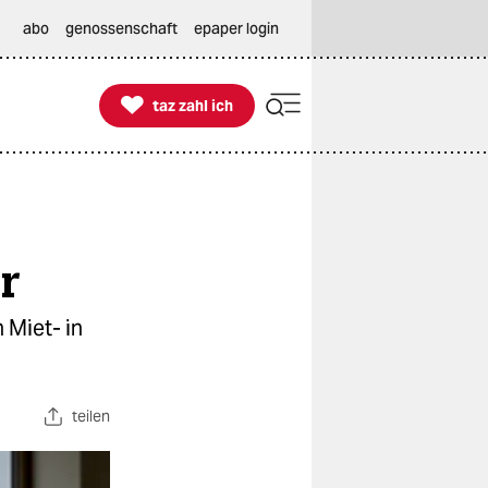
abo
genossenschaft
epaper login

taz zahl ich
taz zahl ich
r
 Miet- in
teilen