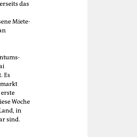
erseits das
ene Mie­te­
an
entums­
ai
. Es
smarkt
 erste
iese Woche
Land, in
r sind.