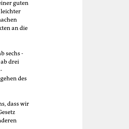
einer guten
leichter
 machen
ten an die
b sechs ­
ab drei
-
rgehen des
s, dass wir
Gesetz
anderen