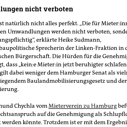
ungen nicht verboten
t natürlich nicht alles perfekt. „Die für Mie­te­r:in
hen Umwandlungen werden nicht verboten, sond
gspflichtig“, erklärte Heike Sudmann,
upolitische Sprecherin der Linken-Fraktion in 
chen Bürgerschaft. Die Hürden für die Genehmi
gt, dass „kein:e Mie­te­r:in jetzt beruhigter schlafe
k gilt dabei weniger dem Hamburger Senat als vi
liegendem Baulandmobilisierungsgesetz und der
ierung.
mund Chychla vom
Mieterverein zu Hamburg
bef
echtsanspruch auf die Genehmigung als Schlupfl
 werden könnte. Trotzdem ist er mit dem Ergebni