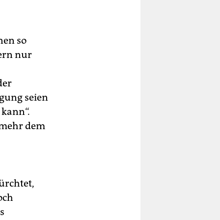
­nen so
ern nur
der
gung seien
n kann“.
elmehr dem
ürchtet,
och
s