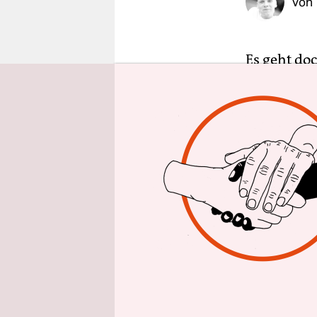
Von
epaper login
Es geht do
beschlosse
Eigentumsw
sechs oder
umgewandel
Genehmigu
erteilt. Z
die aktuel
die Wohnun
Solche Sch
Immobilien
Mietwohnu