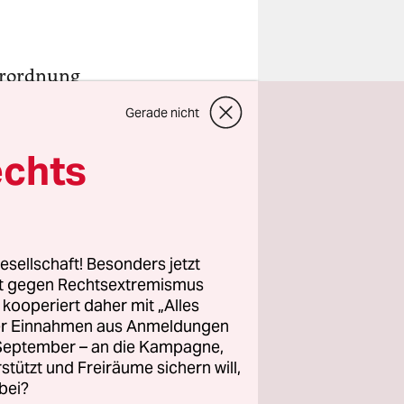
rordnung
gen in
Gerade nicht
häuser mit
igentum
echts
ne
ngungen
hnung an
 Eigentümer
esellschaft! Besonders jetzt
rt gegen Rechtsextremismus
 will.
z kooperiert daher mit „Alles
ller Einnahmen aus Anmeldungen
en die
. September – an die Kampagne,
lie mit
rstützt und Freiräume sichern will,
bei?
der