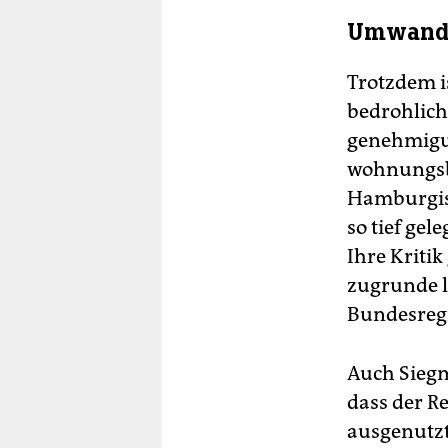
Umwandl
Trotzdem is
bedrohlic
genehmigun
wohnungsba
Hamburgis
so tief gele
Ihre Kriti
zugrunde 
Bundesreg
Auch Sieg
dass der R
ausgenutzt