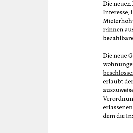
Die neuen E
Interesse, 
Mieterhöhu
r:in­nen a
bezahlbare
Die neue G
wohnungen 
beschlosse
erlaubt d
auszuweise
Verordnung
erlassenen
dem die In