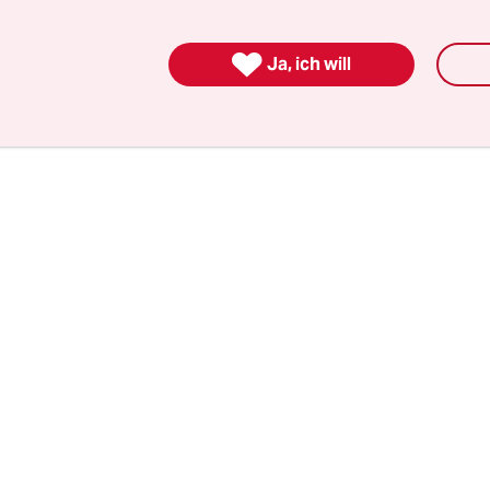
die Miete zu erhöhen, oder er wandelt die Mietw
wohnungen um und verkauft diese weiter.

Ja, ich will