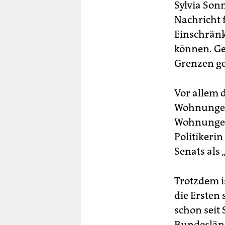
Sylvia Son
Nachricht 
Einschränk
können. Ge
Grenzen g
Vor allem 
Wohnungen 
Wohnungen 
Politikeri
Senats als 
Trotzdem i
die Ersten
schon seit
Bundesländ