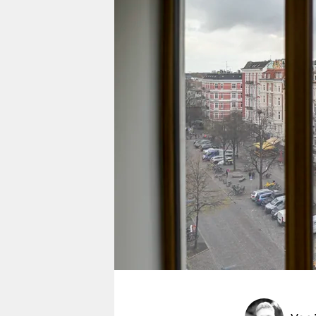
berlin
nord
wahrheit
verlag
verlag
veranstaltungen
shop
fragen & hilfe
unterstützen
abo
genossenschaft