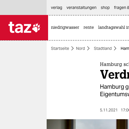
hautnavigation anspringen
hauptinhalt anspringen
footer anspringen
verlag
veranstaltungen
shop
fragen &
niedrigwasser
rente
landtagswahl i

taz zahl ich
taz zahl ich
Startseite
Nord
Stadtland
Hamb
themen
politik
Hamburg schü
Verd
öko
Hamburg ge
gesellschaft
Eigentumsw
kultur
5.11.2021
17:0
sport