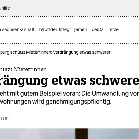
 hilfe
n sachsen-anhalt
hybrider krieg
jemen
ceuta
hitze
urg schützt Mie­te­r*in­nen: Verdrängung etwas schwerer
tzt Mie­te­r*in­nen
rängung etwas schwere
ht mit gutem Beispiel voran: Die Umwandlung von
ohnungen wird genehmigungspflichtig.
0 Uhr