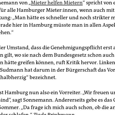
nemann von „
Mieter helfen Mietern
“ spricht von 
für alle Hamburger Mieter:innen, wenn auch mit 
ung: „Man hätte es schneller und noch strikter
rade hier in Hamburg müsste man in allen Aspek
ehen.“
der Umstand, dass die Genehmigungspflicht erst a
gilt, wo sie nach dem Bundesgesetz schon auch 
hätte greifen können, ruft Kritik hervor. Linken
n Sudmann hat darum in der Bürgerschaft das Vo
„halbherzig“ bezeichnet.
st Hamburg nun also ein Vorreiter. „Wir freuen un
 sind“, sagt Sonnemann. Andererseits gebe es das 
 Sommer. „Da frage ich mich auch schon, ob die 
er schlafen.“
Tjade Brinkmann