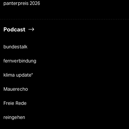
panterpreis 2026
Podcast
bundestalk
fernverbindung
klima update°
Mauerecho
Freie Rede
reingehen