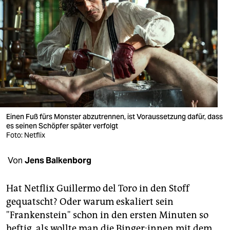
berlin
nord
wahrheit
verlag
verlag
veranstaltungen
Einen Fuß fürs Monster abzutrennen, ist Voraussetzung dafür, dass
es seinen Schöpfer später verfolgt
shop
Foto: Netflix
fragen & hilfe
Von
Jens Balkenborg
unterstützen
Hat Netflix Guillermo del Toro in den Stoff
abo
gequatscht? Oder warum eskaliert sein
genossenschaft
"Frankenstein" schon in den ersten Minuten so
heftig, als wollte man die Binger:innen mit dem