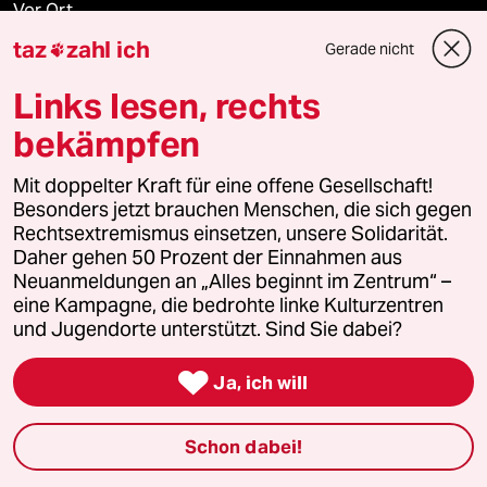
Vor Ort
taz
zahl ich
Gerade nicht

Live im Stream
Links lesen, rechts
Vergangene
bekämpfen
taz lab 2027
Mit doppelter Kraft für eine offene Gesellschaft!
Besonders jetzt brauchen Menschen, die sich gegen
Rechtsextremismus einsetzen, unsere Solidarität.
Daher gehen 50 Prozent der Einnahmen aus
Mehr taz Lesestoff
Neuanmeldungen an „Alles beginnt im Zentrum“ –
eine Kampagne, die bedrohte linke Kulturzentren
und Jugendorte unterstützt. Sind Sie dabei?
taz Blogs

Ja, ich will
taz FUTURZWEI
Le Monde diplomatique
Schon dabei!