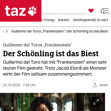

taz zahl ich
bergsteigen
usa unter trump
katzen
landtagswahl in sachs

taz zahl ich
ilm
Guillermo del Toros „Frankenstein“: Der Schönling ist das Biest
taz zahl ich
themen
Guillermo del Toros „Frankenstein“
Der Schönling ist das Biest
politik
Guillermo del Toro hat mit "Frankenstein" einen sehr
öko
teuren Film gedreht. Trotz Jacob Elordi als Monster
wirkt der Film seltsam zusammengezimmert.
gesellschaft
22.10.2025
7:26 Uhr
teilen
kultur
sport