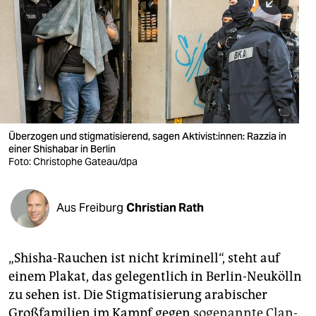
berlin
nord
wahrheit
verlag
verlag
Überzogen und stigmatisierend, sagen Aktivist:innen: Razzia in
einer Shishabar in Berlin
veranstaltungen
Foto: Christophe Gateau/dpa
shop
fragen & hilfe
Aus Freiburg
Christian Rath
unterstützen
„Shisha-Rauchen ist nicht kriminell“, steht auf
abo
einem Plakat, das gelegentlich in Berlin-Neukölln
genossenschaft
zu sehen ist. Die Stigmatisierung arabischer
Großfamilien im Kampf gegen
sogenannte Clan-