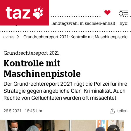

taz zahl ich
niedrigwasser
rente
landtagswahl in sachsen-anhalt
hybri

taz zahl ich
navirus
Grundrechtereport 2021: Kontrolle mit Maschinenpistole
taz zahl ich
themen
Grundrechtereport 2021
Kontrolle mit
politik
Maschinenpistole
öko
Der Grundrechtereport 2021 rügt die Polizei für ihre
Strategie gegen angebliche Clan-Kriminalität. Auch
gesellschaft
Rechte von Geflüchteten wurden oft missachtet.
kultur
26.5.2021
16:45 Uhr
teilen
sport