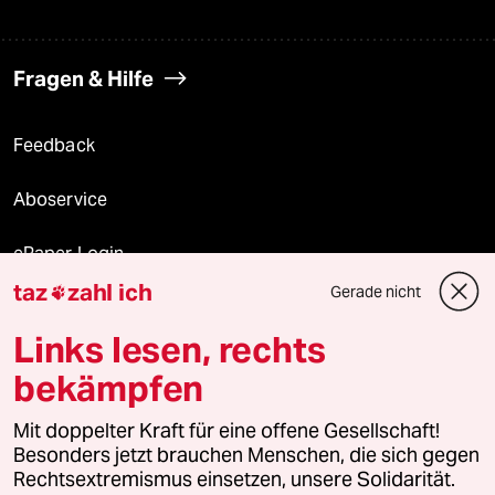
Fragen & Hilfe
Feedback
Aboservice
ePaper Login
taz
zahl ich
Gerade nicht

Downloads für Abonnierende
Links lesen, rechts
bekämpfen
© 2026 taz Verlags und Vertriebs GmbH
Mit doppelter Kraft für eine offene Gesellschaft!
Alle Rechte vorbehalten. Bei rechtlichen Fragen oder für Genehmigungen
wenden Sie sich bitte an
lizenzen@taz.de
Besonders jetzt brauchen Menschen, die sich gegen
Rechtsextremismus einsetzen, unsere Solidarität.