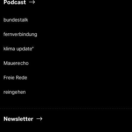
Podcast
bundestalk
fernverbindung
klima update°
Mauerecho
Freie Rede
reingehen
Newsletter