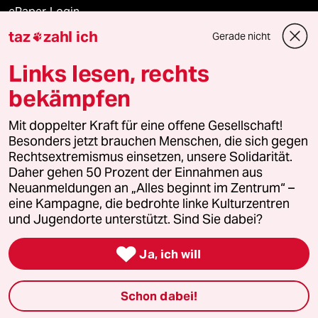
ePaper Login
taz
zahl ich
Gerade nicht

Downloads für Abonnierende
Links lesen, rechts
bekämpfen
© 2026 taz Verlags und Vertriebs GmbH
Mit doppelter Kraft für eine offene Gesellschaft!
Alle Rechte vorbehalten. Bei rechtlichen Fragen oder für Genehmigungen
wenden Sie sich bitte an
lizenzen@taz.de
Besonders jetzt brauchen Menschen, die sich gegen
Rechtsextremismus einsetzen, unsere Solidarität.
Daher gehen 50 Prozent der Einnahmen aus
Feedback
Redaktionsstatut
Kommune-Richtlinien
KI-
Neuanmeldungen an „Alles beginnt im Zentrum“ –
eine Kampagne, die bedrohte linke Kulturzentren
Leitlinie
Informant
Datenschutz
Impressum
AGB
und Jugendorte unterstützt. Sind Sie dabei?
Seitenwende
Einwilligungen widerrufen (Ads)

Ja, ich will
Schon dabei!