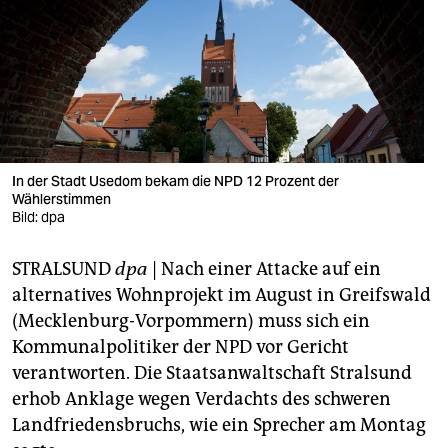
berlin
nord
wahrheit
verlag
verlag
In der Stadt Usedom bekam die NPD 12 Prozent der
Wählerstimmen
veranstaltungen
Bild: dpa
shop
STRALSUND
dpa
| Nach einer Attacke auf ein
fragen & hilfe
alternatives Wohnprojekt im August in Greifswald
(Mecklenburg-Vorpommern) muss sich ein
unterstützen
Kommunalpolitiker der NPD vor Gericht
verantworten. Die Staatsanwaltschaft Stralsund
abo
erhob Anklage wegen Verdachts des schweren
genossenschaft
Landfriedensbruchs, wie ein Sprecher am Montag