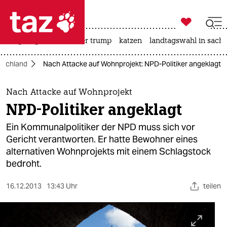

taz zahl ich
bergsteigen
usa unter trump
katzen
landtagswahl in sachs

taz zahl ich
tschland
Nach Attacke auf Wohnprojekt: NPD-Politiker angeklagt
taz zahl ich
themen
Nach Attacke auf Wohnprojekt
NPD-Politiker angeklagt
politik
Ein Kommunalpolitiker der NPD muss sich vor
öko
Gericht verantworten. Er hatte Bewohner eines
alternativen Wohnprojekts mit einem Schlagstock
gesellschaft
bedroht.
kultur
16.12.2013
13:43 Uhr
teilen
sport