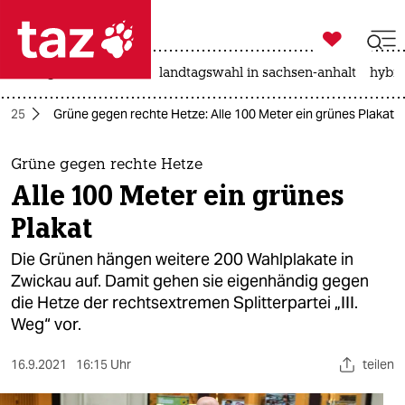

taz zahl ich
niedrigwasser
rente
landtagswahl in sachsen-anhalt
hybri

taz zahl ich
2025
Grüne gegen rechte Hetze: Alle 100 Meter ein grünes Plakat
taz zahl ich
themen
Grüne gegen rechte Hetze
Alle 100 Meter ein grünes
politik
Plakat
öko
Die Grünen hängen weitere 200 Wahlplakate in
Zwickau auf. Damit gehen sie eigenhändig gegen
gesellschaft
die Hetze der rechtsextremen Splitterpartei „III.
Weg“ vor.
kultur
sport
16.9.2021
16:15 Uhr
teilen