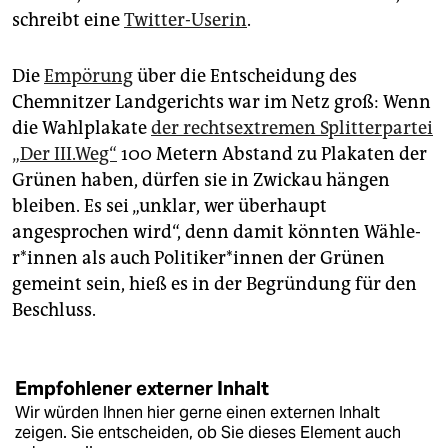
epaper login
schreibt eine
Twitter-Userin
.
Die
Empörung
über die Entscheidung des
Chemnitzer Landgerichts war im Netz groß: Wenn
die Wahlplakate
der rechtsextremen Splitterpartei
„Der III.Weg“
100 Metern Abstand zu Plakaten der
Grünen haben, dürfen sie in Zwickau hängen
bleiben. Es sei „unklar, wer überhaupt
angesprochen wird“, denn damit könnten Wäh­le­
r*in­nen als auch Po­li­ti­ke­r*in­nen der Grünen
gemeint sein, hieß es in der Begründung für den
Beschluss.
Empfohlener externer Inhalt
Wir würden Ihnen hier gerne einen externen Inhalt
zeigen. Sie entscheiden, ob Sie dieses Element auch