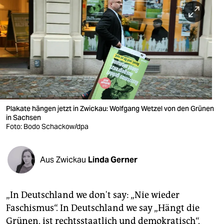
berlin
nord
wahrheit
verlag
verlag
veranstaltungen
Plakate hängen jetzt in Zwickau: Wolfgang Wetzel von den Grünen
in Sachsen
shop
Foto: Bodo Schackow/dpa
fragen & hilfe
Aus Zwickau
Linda Gerner
unterstützen
abo
„In Deutschland we don't say: „Nie wieder
genossenschaft
Faschismus“. In Deutschland we say „Hängt die
Grünen, ist rechtsstaatlich und demokratisch“,