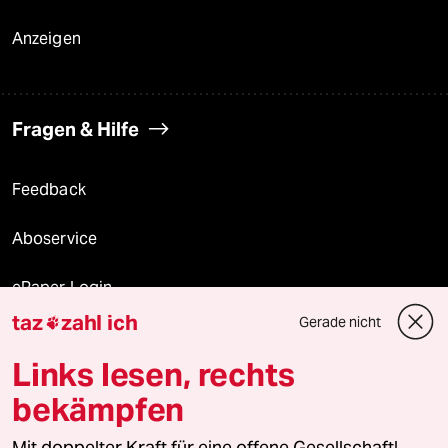
Anzeigen
Fragen & Hilfe
Feedback
Aboservice
ePaper Login
taz
zahl ich
Gerade nicht

Downloads für Abonnierende
Links lesen, rechts
bekämpfen
© 2026 taz Verlags und Vertriebs GmbH
Alle Rechte vorbehalten. Bei rechtlichen Fragen oder für Genehmigungen