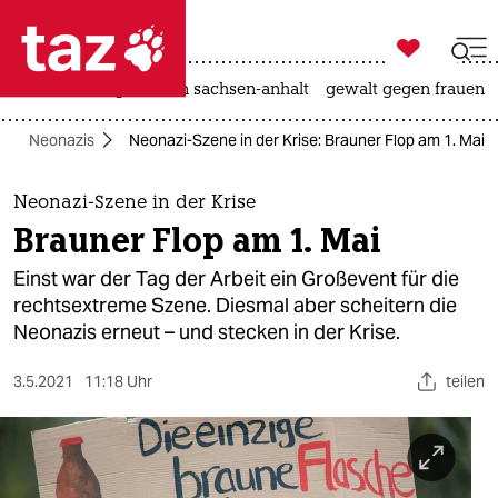

taz zahl ich
hitze
landtagswahl in sachsen-anhalt
gewalt gegen frauen

taz zahl ich
Neonazis
Neonazi-Szene in der Krise: Brauner Flop am 1. Mai
taz zahl ich
themen
Neonazi-Szene in der Krise
Brauner Flop am 1. Mai
politik
Einst war der Tag der Arbeit ein Großevent für die
öko
rechtsextreme Szene. Diesmal aber scheitern die
Neonazis erneut – und stecken in der Krise.
gesellschaft
3.5.2021
11:18 Uhr
teilen
kultur
sport