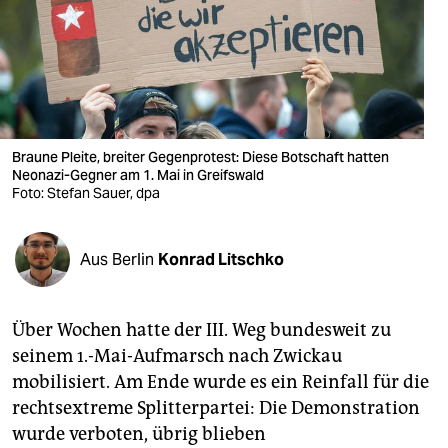
berlin
nord
wahrheit
verlag
Braune Pleite, breiter Gegenprotest: Diese Botschaft hatten
verlag
Neonazi-Gegner am 1. Mai in Greifswald
Foto: Stefan Sauer, dpa
veranstaltungen
shop
Aus Berlin
Konrad Litschko
fragen & hilfe
Über Wochen hatte der III. Weg bundesweit zu
unterstützen
seinem 1.-Mai-Aufmarsch nach Zwickau
abo
mobilisiert. Am Ende wurde es ein Reinfall für die
rechtsextreme Splitterpartei: Die Demonstration
genossenschaft
wurde verboten, übrig blieben