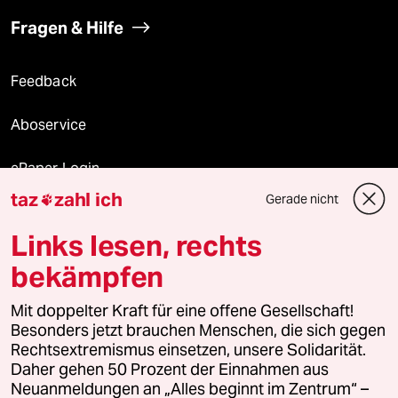
Fragen & Hilfe
Feedback
Aboservice
ePaper Login
taz
zahl ich
Gerade nicht

Downloads für Abonnierende
Links lesen, rechts
bekämpfen
© 2026 taz Verlags und Vertriebs GmbH
Mit doppelter Kraft für eine offene Gesellschaft!
Alle Rechte vorbehalten. Bei rechtlichen Fragen oder für Genehmigungen
wenden Sie sich bitte an
lizenzen@taz.de
Besonders jetzt brauchen Menschen, die sich gegen
Rechtsextremismus einsetzen, unsere Solidarität.
Daher gehen 50 Prozent der Einnahmen aus
Feedback
Redaktionsstatut
Kommune-Richtlinien
KI-
Neuanmeldungen an „Alles beginnt im Zentrum“ –