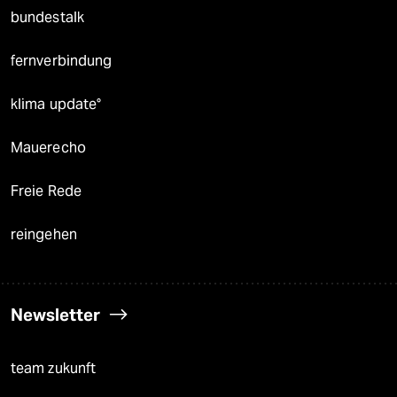
bundestalk
fernverbindung
klima update°
Mauerecho
Freie Rede
reingehen
Newsletter
team zukunft