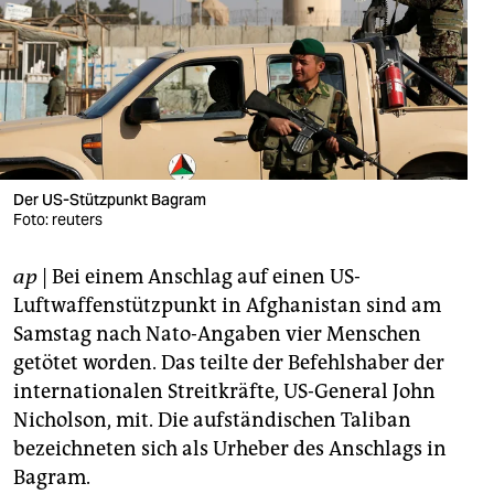
berlin
nord
wahrheit
verlag
verlag
Der US-Stützpunkt Bagram
Foto: reuters
veranstaltungen
ap
| Bei einem Anschlag auf einen US-
shop
Luftwaffenstützpunkt in Afghanistan sind am
fragen & hilfe
Samstag nach Nato-Angaben vier Menschen
getötet worden. Das teilte der Befehlshaber der
unterstützen
internationalen Streitkräfte, US-General John
abo
Nicholson, mit. Die aufständischen Taliban
bezeichneten sich als Urheber des Anschlags in
genossenschaft
Bagram.