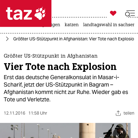

taz zahl ich
ceuta
hitze
bergsteigen
katzen
landtagswahl in sachsen-

taz zahl ich
an
Größter US-Stützpunkt in Afghanistan: Vier Tote nach Explosion
taz zahl ich
themen
Größter US-Stützpunkt in Afghanistan
Vier Tote nach Explosion
politik
Erst das deutsche Generalkonsulat in Masar-i-
öko
Scharif, jetzt der US-Stützpunkt in Bagram –
Afghanistan kommt nicht zur Ruhe. Wieder gab es
gesellschaft
Tote und Verletzte.
kultur
12.11.2016
11:58 Uhr
teilen
sport