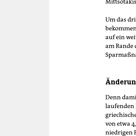
Mittsotaki
Um das dri
bekommen, 
auf ein we
am Rande d
Sparmaßn
Änderung
Denn damit
laufenden 
griechisch
von etwa 4,
niedrigen 