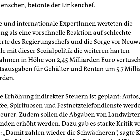
nschen, betonte der Linkenchef.
e und internationale ExpertInnen werteten die
ng als eine vorschnelle Reaktion auf schlechte
te des Regierungschefs und die Sorge vor Neuw
le mit dieser Sozialpolitik die weiteren harten
men in Höhe von 2,45 Milliarden Euro vertusch
atsausgaben für Gehälter und Renten um 5,7 Mill
rden.
e Erhöhung indirekter Steuern ist geplant: Autos, 
fee, Spirituosen und Festnetztelefondienste werd
eurer. Zudem sollen die Abgaben von Landwirte
enden erhöht werden. Dazu gab es starke Kritik v
: „Damit zahlen wieder die Schwächeren“, sagte K