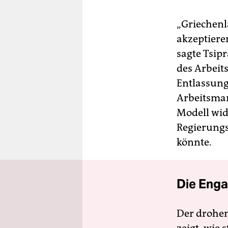
„Griechenl
akzeptiere
sagte Tsip
des Arbeit
Entlassunge
Arbeitsmar
Modell wid
Regierungs
könnte.
Die Enga
Der drohe