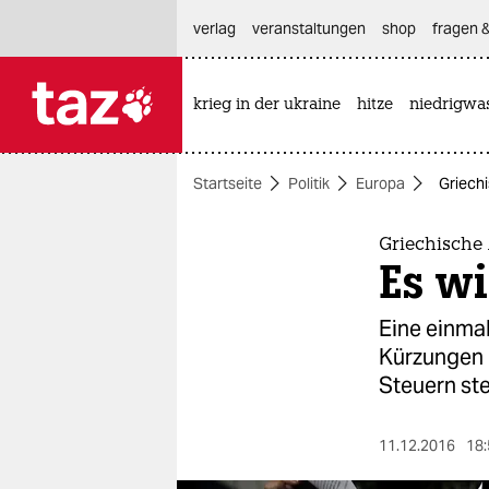
hautnavigation anspringen
hauptinhalt anspringen
footer anspringen
verlag
veranstaltungen
shop
fragen &
krieg in der ukraine
hitze
niedrigwa

taz zahl ich
taz zahl ich
Startseite
Politik
Europa
Griech
themen
politik
Griechische
Es wi
öko
Eine einmal
gesellschaft
Kürzungen 
Steuern ste
kultur
sport
11.12.2016
18: