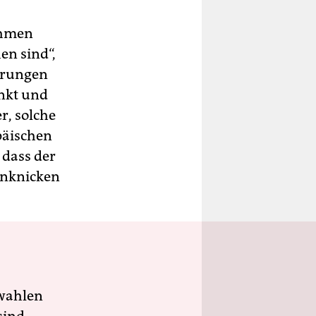
ahmen
en sind“,
derungen
änkt und
r, solche
päischen
 dass der
inknicken
wahlen