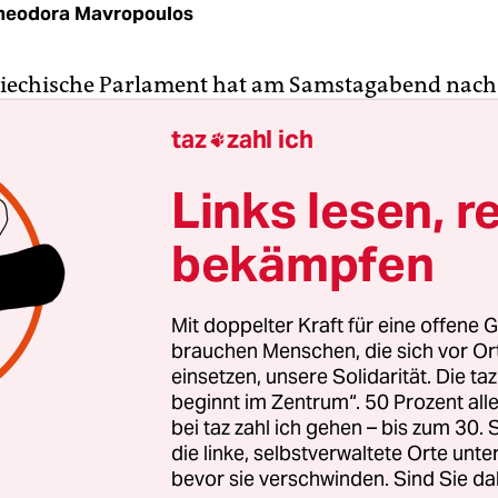
heodora Mavropoulos
riechische Parlament hat am Samstagabend nach
n Debatte den Haushalt für das kommende Jahr ge
taz
zahl ich

chef Alexis Tsipras bezeichnete den Etat als „ers
tums und des Aufschwungs“.
Links lesen, r
bekämpfen
eidung für den Haushaltsplan der Koalitionsregi
isten (ANEL) und Linken (Syriza) fiel knapp aus: 
dneten stimmten für den Plan, 146 Parlamentar
Mit doppelter Kraft für eine offene G
agegen. Zwei Abgeordnete waren nicht anwesen
brauchen Menschen, die sich vor O
einsetzen, unsere Solidarität. Die ta
beginnt im Zentrum“. 50 Prozent a
bei taz zahl ich gehen – bis zum 30
die linke, selbstverwaltete Orte unte
bevor sie verschwinden. Sind Sie da