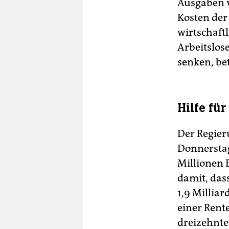
Ausgaben v
Kosten der
wirtschaft
Arbeitslos
senken, be
Hilfe fü
Der Regier
Donnersta
Millionen E
damit, das
1,9 Millia
einer Rent
dreizehnte