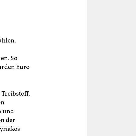
ahlen.
en. So
iarden Euro
Treibstoff,
en
n und
on der
yriakos