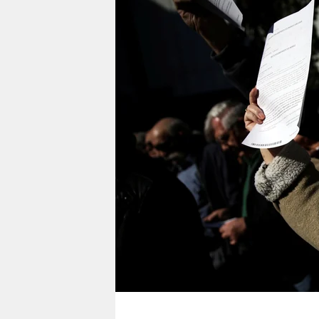
berlin
nord
wahrheit
verlag
verlag
veranstaltungen
shop
fragen & hilfe
unterstützen
abo
genossenschaft