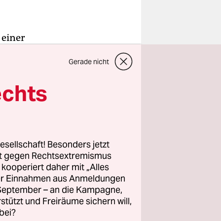
 einer
billigt.
Gerade nicht
tes Budget
echts
erung aus
152 der
ierInnen
esellschaft! Besonders jetzt
d.
rt gegen Rechtsextremismus
z kooperiert daher mit „Alles
ller Einnahmen aus Anmeldungen
. September – an die Kampagne,
rstützt und Freiräume sichern will,
bei?