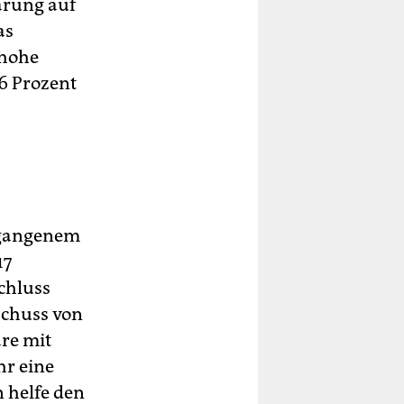
arung auf
as
 hohe
,6 Prozent
ergangenem
17
schluss
schuss von
äre mit
hr eine
 helfe den