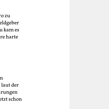
ro zu
Geldgeber
zu kam es
re harte
am
 laut der
parungen
etzt schon