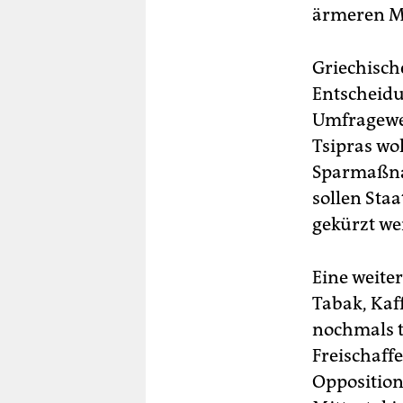
ärmeren Me
Griechisch
Entscheidu
Umfragewer
Tsipras wol
Sparmaßnah
sollen Sta
gekürzt we
Eine weiter
Tabak, Kaf
nochmals t
Freischaff
Opposition