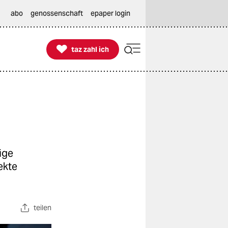
abo
genossenschaft
epaper login

taz zahl ich
taz zahl ich
ige
ekte
teilen