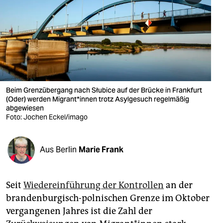
berlin
nord
wahrheit
verlag
verlag
Beim Grenzübergang nach Słubice auf der Brücke in Frankfurt
(Oder) werden Mi­gran­t*in­nen trotz Asyl­gesuch regelmäßig
veranstaltungen
abgewiesen
Foto: Jochen Eckel/imago
shop
fragen & hilfe
Aus Berlin
Marie Frank
unterstützen
Seit
Wiedereinführung der Kontrollen
an der
abo
brandenburgisch-polnischen Grenze im Oktober
genossenschaft
vergangenen Jahres ist die Zahl der