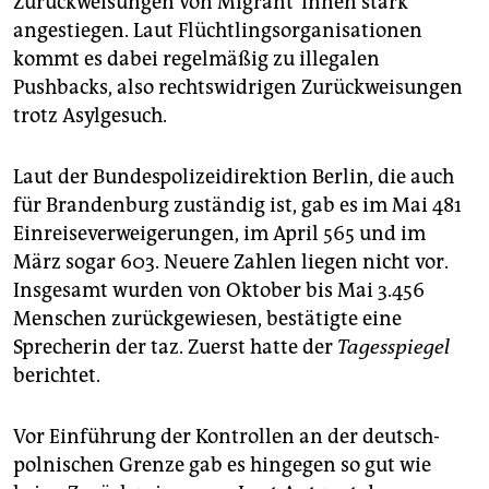
Zurückweisungen von Mi­gran­t*in­nen stark
epaper login
angestiegen. Laut Flüchtlingsorganisationen
kommt es dabei regelmäßig zu illegalen
Pushbacks, also rechtswidrigen Zurückweisungen
trotz Asylgesuch.
Laut der Bundespolizeidirektion Berlin, die auch
für Brandenburg zuständig ist, gab es im Mai 481
Einreiseverweigerungen, im April 565 und im
März sogar 603. Neuere Zahlen liegen nicht vor.
Insgesamt wurden von Oktober bis Mai 3.456
Menschen zurückgewiesen, bestätigte eine
Sprecherin der taz. Zuerst hatte der
Tagesspiegel
berichtet.
Vor Einführung der Kontrollen an der deutsch-
polnischen Grenze gab es hingegen so gut wie