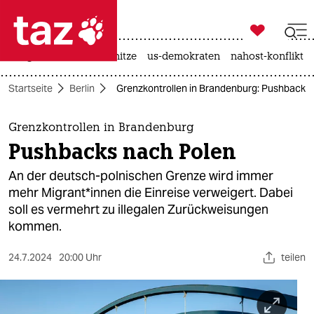

taz zahl ich
krieg in der ukraine
hitze
us-demokraten
nahost-konflikt

taz zahl ich
Startseite
Berlin
Grenzkontrollen in Brandenburg: Pushbacks
taz zahl ich
themen
Grenzkontrollen in Brandenburg
Pushbacks nach Polen
politik
An der deutsch-polnischen Grenze wird immer
öko
mehr Mi­gran­t*in­nen die Einreise verweigert. Dabei
soll es vermehrt zu illegalen Zurückweisungen
gesellschaft
kommen.
kultur
24.7.2024
20:00 Uhr
teilen
sport