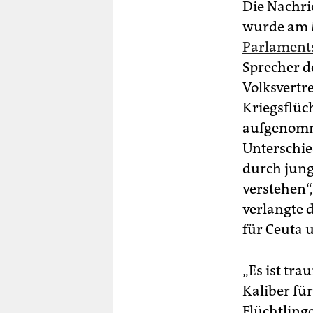
Die Nachri
wurde am M
Parlaments
Sprecher de
Volksvertre
Kriegsflüc
aufgenomme
Unterschie
durch jung
verstehen“,
verlangte 
für Ceuta u
„Es ist tr
Kaliber fü
Flüchtlinge