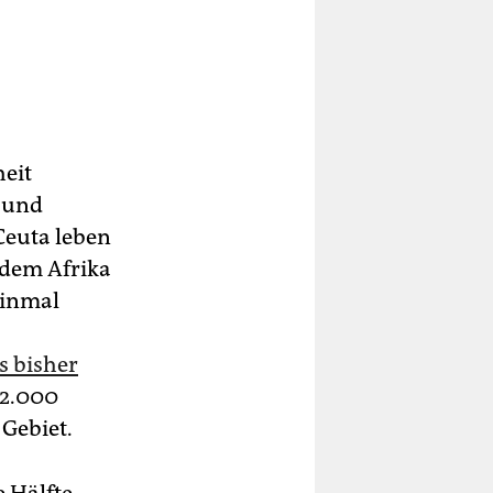
heit
 und
Ceuta leben
 dem Afrika
einmal
s bisher
 2.000
Gebiet.