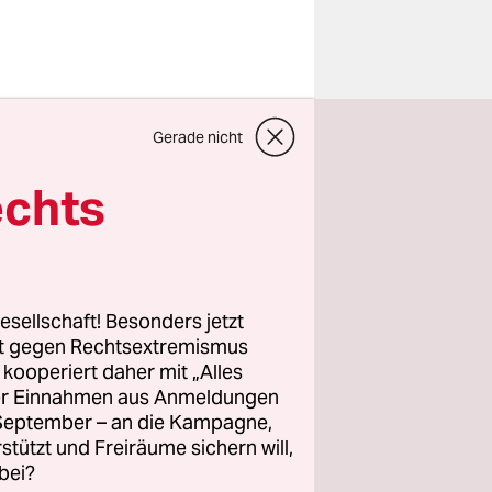
r am Boden.
Gerade nicht
 ist einer
e
echts
 Melilla zu
r morgens
orgen
hten gegen
esellschaft! Besonders jetzt
rt gegen Rechtsextremismus
 und einem
z kooperiert daher mit „Alles
aut der
ller Einnahmen aus Anmeldungen
n der
. September – an die Kampagne,
rstützt und Freiräume sichern will,
bei?