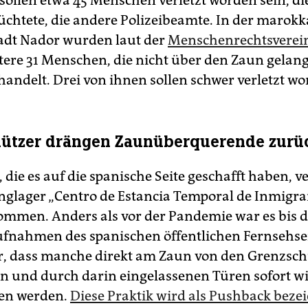
sollen etwa 45 Menschen verletzt worden sein, di
üchtete, die andere Polizeibeamte. In der marok
adt Nador wurden laut der
Menschenrechtsverei
tere 31 Menschen, die nicht über den Zaun gelang
handelt. Drei von ihnen sollen schwer verletzt wo
hützer drängen Zaunüberquerende zurü
 die es auf die spanische Seite geschafft haben, 
glager „Centro de Estancia Temporal de Inmigra
kommen. Anders als vor der Pandemie war es bis d
Aufnahmen des spanischen öffentlichen Fernsehs
r, dass manche direkt am Zaun von den Grenzsc
en und durch darin eingelassenen Türen sofort w
en werden.
Diese Praktik wird als Pushback beze