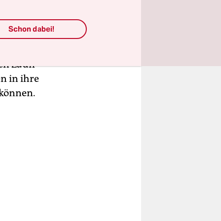
 Die
Schon dabei!
t worden.
dass die
den Zaun
n in ihre
 können.