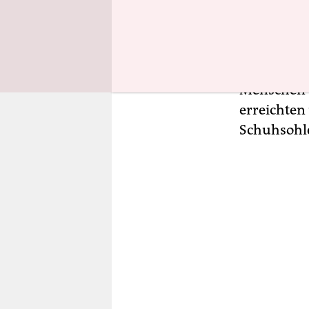
„Alles ist 
Regierungs
marokkanis
Die Delega
Menschen S
erreichten
Schuhsohle