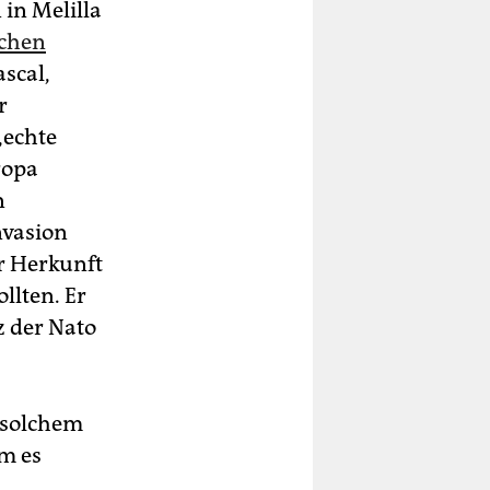
in Melilla
schen
scal,
r
„echte
ropa
n
nvasion
r Herkunft
llten. Er
z der Nato
d solchem
em es