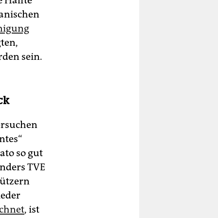
e Hälfte
kanischen
nigung
ten,
rden sein.
ck
versuchen
ntes“
ato so gut
enders TVE
hützern
ieder
ichnet
, ist