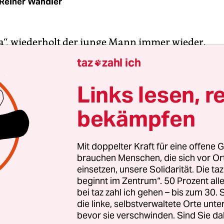
Reiner Wandler
da“, wiederholt der junge Mann immer wieder.
miert, mit Schnittwunden an den Armen, sitzt e
taz
zahl ich

in in spanischen Medien veröffentlichtes Video. Er
nschen, denen es am Mittwoch gelungen war, di
Links lesen, r
e zwischen Marokko und der spanischen Exklave
bekämpfen
n. Etwa 2.500 Menschen versuchten gegen 10 Uh
anischer Seite aus ihr Glück. Am Donnerstagm
en sich die Szenen: Etwa 1.000 Menschen versuc
Mit doppelter Kraft für eine offene G
brauchen Menschen, die sich vor O
morgens die aus zwei sechs Meter hohen Zäunen
einsetzen, unsere Solidarität. Die ta
 Stahlseilen bestehende Anlage zu überwinden. L
beginnt im Zentrum“. 50 Prozent a
hen Nachrichtenagentur AFP gelang 350 von ihne
bei taz zahl ich gehen – bis zum 30
ch Europa.
die linke, selbstverwaltete Orte unte
bevor sie verschwinden. Sind Sie da