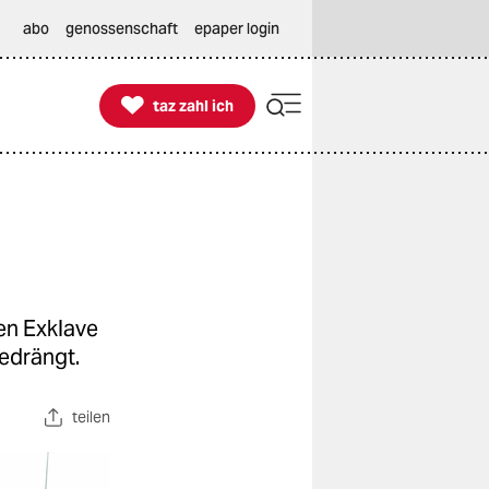
abo
genossenschaft
epaper login

taz zahl ich
taz zahl ich
en Exklave
edrängt.
teilen