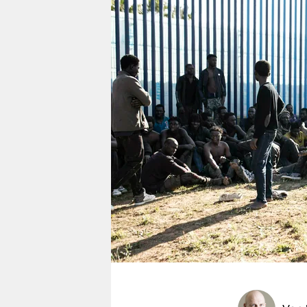
berlin
nord
wahrheit
verlag
verlag
veranstaltungen
shop
fragen & hilfe
unterstützen
abo
genossenschaft