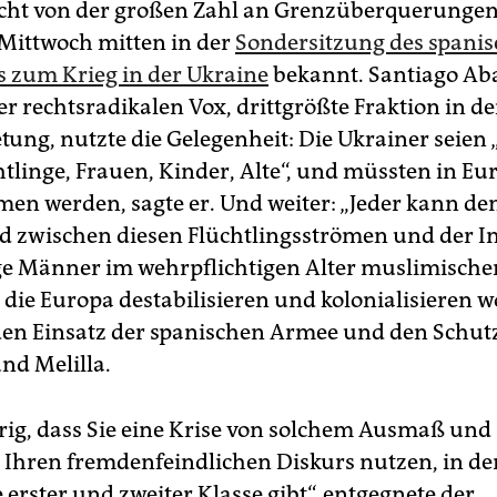
cht von der großen Zahl an Grenzüberquerungen 
ittwoch mitten in der
Sondersitzung des spani
 zum Krieg in der Ukraine
bekannt. Santiago Aba
r rechtsradikalen Vox, drittgrößte Fraktion in de
tung, nutzte die Gelegenheit: Die Ukrainer seien 
htlinge, Frauen, Kinder, Alte“, und müssten in Eu
n werden, sagte er. Und weiter: „Jeder kann de
d zwischen diesen Flüchtlingsströmen und der I
e Männer im wehrpflichtigen Alter muslimische
 die Europa destabilisieren und kolonialisieren wo
den Einsatz der spanischen Armee und den Schut
nd Melilla.
aurig, dass Sie eine Krise von solchem Ausmaß un
r Ihren fremdenfeindlichen Diskurs nutzen, in d
 erster und zweiter Klasse gibt“, entgegnete der