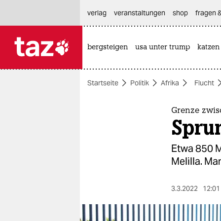
hautnavigation anspringen
hauptinhalt anspringen
footer anspringen
verlag
veranstaltungen
shop
fragen &
bergsteigen
usa unter trump
katzen

taz zahl ich
taz zahl ich
Startseite
Politik
Afrika
Flucht
themen
politik
Grenze zwi
Spru
öko
Etwa 850 M
gesellschaft
Melilla. Ma
kultur
3.3.2022
12:01
sport