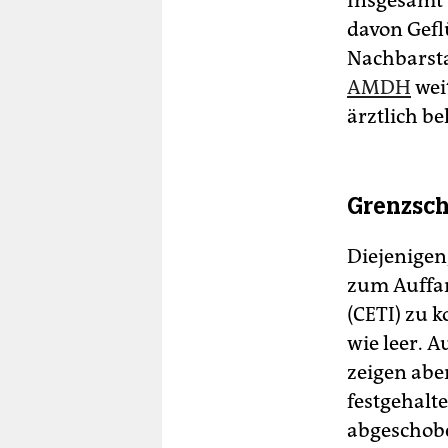
Insgesamt 
davon Gefl
Nachbarst
AMDH
wei
ärztlich be
Grenzsc
Diejenigen,
zum Auffan
(CETI) zu 
wie leer. 
zeigen abe
festgehalt
abgeschob