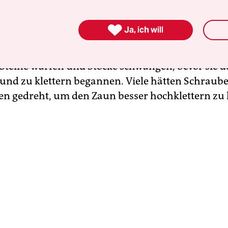
sehr schnell gegangen“, sagte die spanische
gesandte Sabrina Moh in einem Radiointerview.

Ja, ich will
chen Grenzschützer seien regelrecht überwältig
tion der spanischen Regierung in Melilla gab an, 
teine warfen und Stöcke schwangen, bevor sie 
 und zu klettern begannen. Viele hätten Schraube
n gedreht, um den Zaun besser hochklettern zu