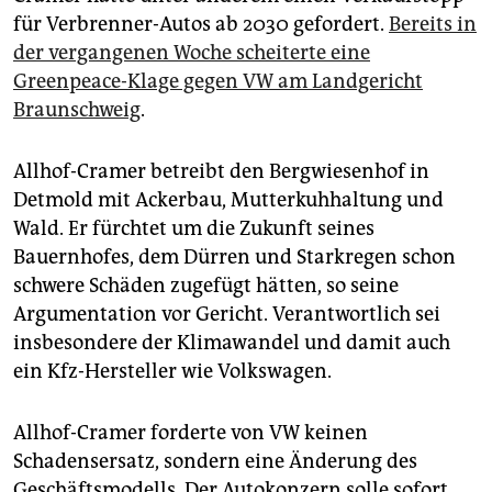
epaper login
für Verbrenner-Autos ab 2030 gefordert.
Bereits in
der vergangenen Woche scheiterte eine
Greenpeace-Klage gegen VW am Landgericht
Braunschweig
.
Allhof-Cramer betreibt den Bergwiesenhof in
Detmold mit Ackerbau, Mutterkuhhaltung und
Wald. Er fürchtet um die Zukunft seines
Bauernhofes, dem Dürren und Starkregen schon
schwere Schäden zugefügt hätten, so seine
Argumentation vor Gericht. Verantwortlich sei
insbesondere der Klimawandel und damit auch
ein Kfz-Hersteller wie Volkswagen.
Allhof-Cramer forderte von VW keinen
Schadensersatz, sondern eine Änderung des
Geschäftsmodells. Der Autokonzern solle sofort