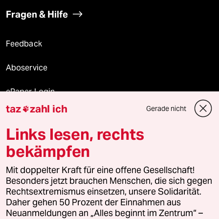
Fragen & Hilfe
Feedback
Aboservice
ePaper Login
taz
zahl ich
Gerade nicht

Downloads für Abonnierende
Links lesen, rechts
bekämpfen
© 2026 taz Verlags und Vertriebs GmbH
Mit doppelter Kraft für eine offene Gesellschaft!
Alle Rechte vorbehalten. Bei rechtlichen Fragen oder für Genehmigungen
wenden Sie sich bitte an
lizenzen@taz.de
Besonders jetzt brauchen Menschen, die sich gegen
Rechtsextremismus einsetzen, unsere Solidarität.
Daher gehen 50 Prozent der Einnahmen aus
Feedback
Redaktionsstatut
Kommune-Richtlinien
KI-
Neuanmeldungen an „Alles beginnt im Zentrum“ –