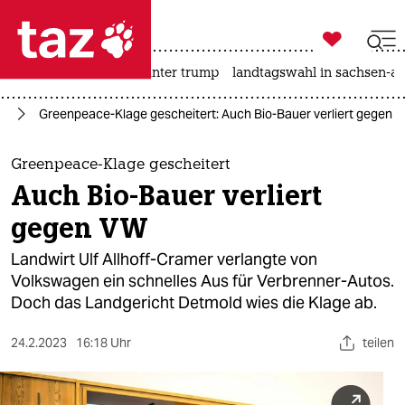

taz zahl ich
nahost-konflikt
usa unter trump
landtagswahl in sachsen-an

taz zahl ich
el
Greenpeace-Klage gescheitert: Auch Bio-Bauer verliert gegen 
taz zahl ich
themen
Greenpeace-Klage gescheitert
Auch Bio-Bauer verliert
politik
gegen VW
öko
Landwirt Ulf Allhoff-Cramer verlangte von
Volkswagen ein schnelles Aus für Verbrenner-Autos.
gesellschaft
Doch das Landgericht Detmold wies die Klage ab.
kultur
24.2.2023
16:18 Uhr
teilen
sport