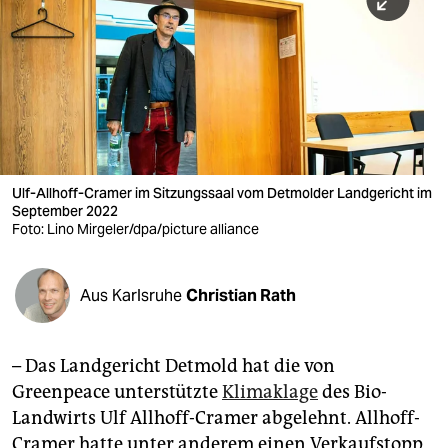
berlin
nord
wahrheit
verlag
verlag
Ulf-Allhoff-Cramer im Sitzungssaal vom Detmolder Landgericht im
September 2022
veranstaltungen
Foto: Lino Mirgeler/dpa/picture alliance
shop
fragen & hilfe
Aus Karlsruhe
Christian Rath
unterstützen
– Das Landgericht Detmold hat die von
abo
Greenpeace unterstützte
Klimaklage
des Bio-
genossenschaft
Landwirts Ulf Allhoff-Cramer abgelehnt. Allhoff-
Cramer hatte unter anderem einen Verkaufstopp