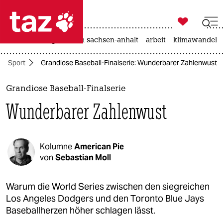

taz zahl ich
hitze
landtagswahl in sachsen-anhalt
arbeit
klimawandel

taz zahl ich
Sport
Grandiose Baseball-Finalserie: Wunderbarer Zahlenwust
taz zahl ich
themen
Grandiose Baseball-Finalserie
Wunderbarer Zahlenwust
politik
öko
Kolumne
American Pie
gesellschaft
von
Sebastian Moll
kultur
Warum die World Series zwischen den siegreichen
Los Angeles Dodgers und den Toronto Blue Jays
sport
Baseballherzen höher schlagen lässt.