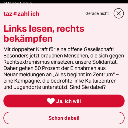
ePaper Login
taz
zahl ich
Gerade nicht

Downloads für Abonnierende
Links lesen, rechts
bekämpfen
© 2026 taz Verlags und Vertriebs GmbH
Alle Rechte vorbehalten. Bei rechtlichen Fragen oder für Genehmigungen
Mit doppelter Kraft für eine offene Gesellschaft!
wenden Sie sich bitte an
lizenzen@taz.de
Besonders jetzt brauchen Menschen, die sich gegen
Rechtsextremismus einsetzen, unsere Solidarität.
Daher gehen 50 Prozent der Einnahmen aus
Feedback
Redaktionsstatut
Kommune-Richtlinien
KI-
Neuanmeldungen an „Alles beginnt im Zentrum“ –
eine Kampagne, die bedrohte linke Kulturzentren
Leitlinie
Informant
Datenschutz
Impressum
AGB
und Jugendorte unterstützt. Sind Sie dabei?
Seitenwende
Einwilligungen widerrufen (Ads)

Ja, ich will
Schon dabei!