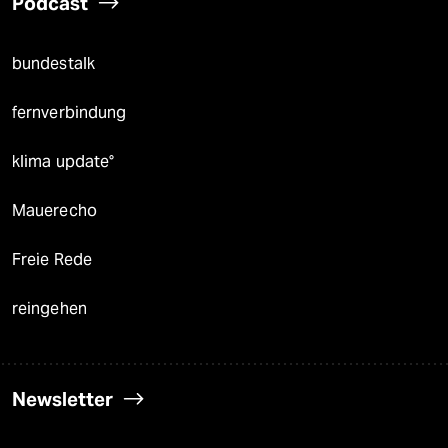
Podcast
bundestalk
fernverbindung
klima update°
Mauerecho
Freie Rede
reingehen
Newsletter