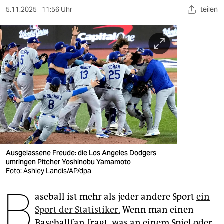
berlin
5.11.2025
11:56 Uhr
teilen
nord
wahrheit
verlag
verlag
veranstaltungen
shop
fragen & hilfe
Ausgelassene Freude: die Los Angeles Dodgers
umringen Pitcher Yoshinobu Yamamoto
unterstützen
Foto: Ashley Landis/AP/dpa
B
abo
aseball ist mehr als jeder andere Sport
ein
genossenschaft
Sport der Statistiker.
Wenn man einen
Baseballfan fragt, was an einem Spiel oder