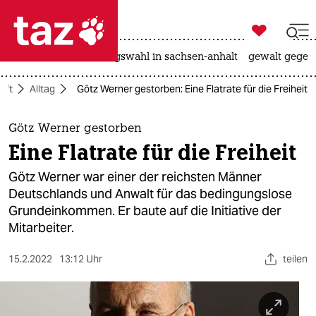

taz zahl ich
hitze
surfen
landtagswahl in sachsen-anhalt
gewalt gegen

taz zahl ich
aft
Alltag
Götz Werner gestorben: Eine Flatrate für die Freiheit
taz zahl ich
themen
Götz Werner gestorben
Eine Flatrate für die Freiheit
politik
Götz Werner war einer der reichsten Männer
öko
Deutschlands und Anwalt für das bedingungslose
Grundeinkommen. Er baute auf die Initiative der
gesellschaft
Mitarbeiter.
kultur
15.2.2022
13:12 Uhr
teilen
sport