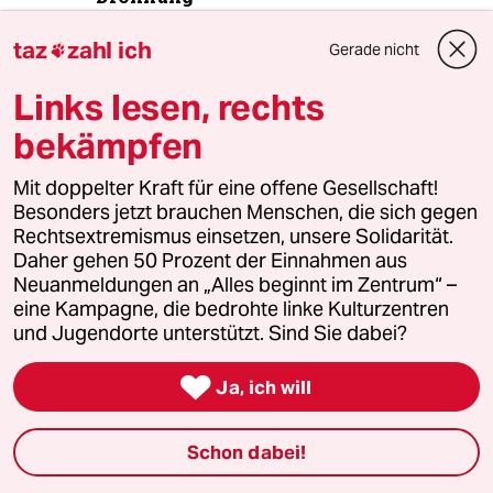
taz
zahl ich
Gerade nicht

5
Niedrigwasser in Mittel- und Osteuropa
Links lesen, rechts
Stromkrise mit Ansage
bekämpfen
Mit doppelter Kraft für eine offene Gesellschaft!
6
Was tun gegen den Energiewende-Rollback?
Besonders jetzt brauchen Menschen, die sich gegen
Der Urknall
Rechtsextremismus einsetzen, unsere Solidarität.
Daher gehen 50 Prozent der Einnahmen aus
Neuanmeldungen an „Alles beginnt im Zentrum“ –
eine Kampagne, die bedrohte linke Kulturzentren
taz
und Jugendorte unterstützt. Sind Sie dabei?


Ja, ich will
Folgen Sie uns
Schon dabei!
Ressorts