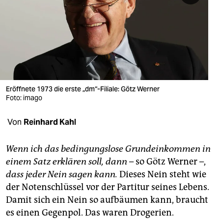
berlin
nord
wahrheit
verlag
verlag
Eröffnete 1973 die erste „dm“-Filiale: Götz Werner
Foto: imago
veranstaltungen
Von
Reinhard Kahl
shop
fragen & hilfe
Wenn ich das bedingu
ngslose Grundeinkommen in
einem Satz erklären soll, dann
– so Götz Werner –,
unterstützen
dass jeder Nein sagen kann.
Dieses Nein steht wie
abo
der Notenschlüssel vor der Partitur seines Lebens.
Damit sich ein Nein so aufbäumen kann, braucht
genossenschaft
es einen Gegenpol. Das waren Drogerien.