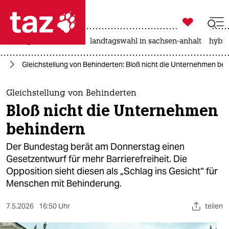

taz zahl ich
niedrigwasser
rente
landtagswahl in sachsen-anhalt
hybri

taz zahl ich
ng
Gleichstellung von Behinderten: Bloß nicht die Unternehmen be
taz zahl ich
themen
Gleichstellung von Behinderten
Bloß nicht die Unternehmen
politik
behindern
öko
Der Bundestag berät am Donnerstag einen
Gesetzentwurf für mehr Barrierefreiheit. Die
gesellschaft
Opposition sieht diesen als „Schlag ins Gesicht“ für
Menschen mit Behinderung.
kultur
sport
7.5.2026
16:50 Uhr
teilen