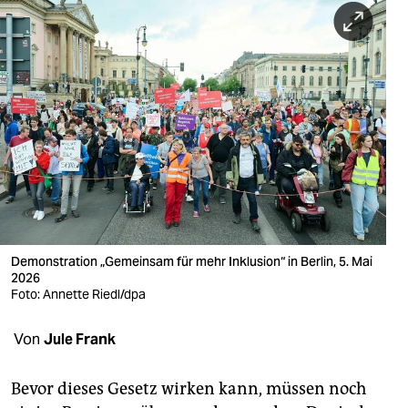
berlin
nord
wahrheit
verlag
verlag
veranstaltungen
shop
Demonstration „Gemeinsam für mehr Inklusion“ in Berlin, 5. Mai
fragen & hilfe
2026
Foto: Annette Riedl/dpa
unterstützen
Von
Jule Frank
abo
genossenschaft
Bevor dieses Gesetz wirken kann, müssen noch