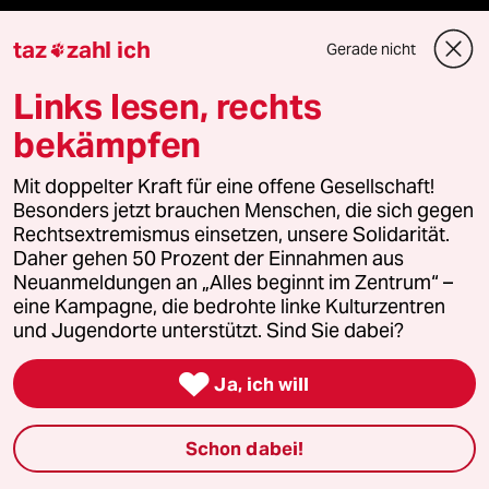
Kantine
taz
zahl ich
Gerade nicht

Shop
Links lesen, rechts
Anzeigen
bekämpfen
Mit doppelter Kraft für eine offene Gesellschaft!
Besonders jetzt brauchen Menschen, die sich gegen
Fragen & Hilfe
Rechtsextremismus einsetzen, unsere Solidarität.
Daher gehen 50 Prozent der Einnahmen aus
Neuanmeldungen an „Alles beginnt im Zentrum“ –
Feedback
eine Kampagne, die bedrohte linke Kulturzentren
und Jugendorte unterstützt. Sind Sie dabei?
Aboservice

Ja, ich will
ePaper Login
Schon dabei!
Downloads für Abonnierende