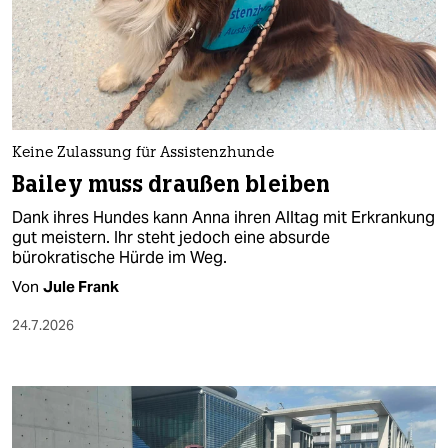
berlin
nord
wahrheit
verlag
Keine Zulassung für Assistenzhunde
verlag
Bailey muss draußen bleiben
veranstaltungen
Dank ihres Hundes kann Anna ihren Alltag mit Erkrankung
gut meistern. Ihr steht jedoch eine absurde
shop
bürokratische Hürde im Weg.
Von
Jule Frank
fragen & hilfe
24.7.2026
unterstützen
abo
genossenschaft