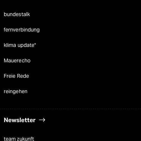
bundestalk
fernverbindung
klima update°
Mauerecho
Freie Rede
reingehen
Newsletter
team zukunft