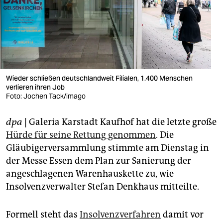
berlin
nord
wahrheit
verlag
Wieder schließen deutschlandweit Filialen, 1.400 Menschen
verlag
verlieren ihren Job
Foto: Jochen Tack/imago
veranstaltungen
dpa
| Galeria Karstadt Kaufhof hat die letzte große
shop
Hürde für seine Rettung genommen
. Die
fragen & hilfe
Gläubigerversammlung stimmte am Dienstag in
der Messe Essen dem Plan zur Sanierung der
unterstützen
angeschlagenen Warenhauskette zu, wie
abo
Insolvenzverwalter Stefan Denkhaus mitteilte.
genossenschaft
Formell steht das
Insolvenzverfahren
damit vor