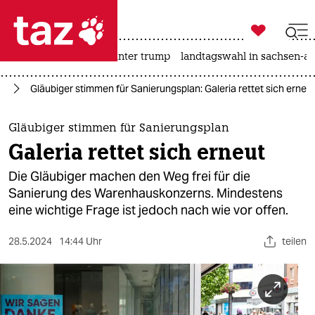

taz zahl ich
nahost-konflikt
usa unter trump
landtagswahl in sachsen-an

taz zahl ich
um
Gläubiger stimmen für Sanierungsplan: Galeria rettet sich erneu
taz zahl ich
themen
Gläubiger stimmen für Sanierungsplan
Galeria rettet sich erneut
politik
Die Gläubiger machen den Weg frei für die
öko
Sanierung des Warenhauskonzerns. Mindestens
eine wichtige Frage ist jedoch nach wie vor offen.
gesellschaft
28.5.2024
14:44 Uhr
teilen
kultur
sport