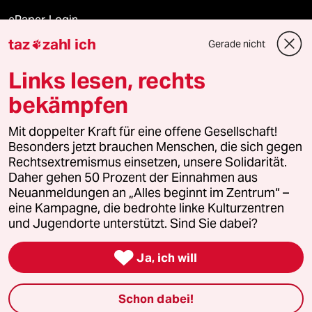
ePaper Login
taz
zahl ich
Gerade nicht

Downloads für Abonnierende
Links lesen, rechts
bekämpfen
© 2026 taz Verlags und Vertriebs GmbH
Mit doppelter Kraft für eine offene Gesellschaft!
Alle Rechte vorbehalten. Bei rechtlichen Fragen oder für Genehmigungen
wenden Sie sich bitte an
lizenzen@taz.de
Besonders jetzt brauchen Menschen, die sich gegen
Rechtsextremismus einsetzen, unsere Solidarität.
Daher gehen 50 Prozent der Einnahmen aus
Feedback
Redaktionsstatut
Kommune-Richtlinien
KI-
Neuanmeldungen an „Alles beginnt im Zentrum“ –
eine Kampagne, die bedrohte linke Kulturzentren
Leitlinie
Informant
Datenschutz
Impressum
AGB
und Jugendorte unterstützt. Sind Sie dabei?
Seitenwende
Einwilligungen widerrufen (Ads)

Ja, ich will
Schon dabei!