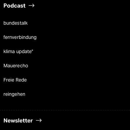
Podcast
bundestalk
fernverbindung
klima update°
Mauerecho
Freie Rede
reingehen
Newsletter