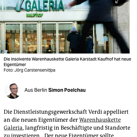
berlin
nord
wahrheit
verlag
verlag
Die insolvente Warenhauskette Galeria Karstadt Kaufhof hat neue
Eigentümer
veranstaltungen
Foto: Jörg Carstensen/dpa
shop
fragen & hilfe
Aus Berlin
Simon Poelchau
unterstützen
Die Dienstleistungsgewerkschaft Verdi appelliert
abo
an die neuen Eigentümer der
Warenhauskette
genossenschaft
Galeria
, langfristig in Beschäftigte und Standorte
zu investieren. „Der neue Eigentümer sollte