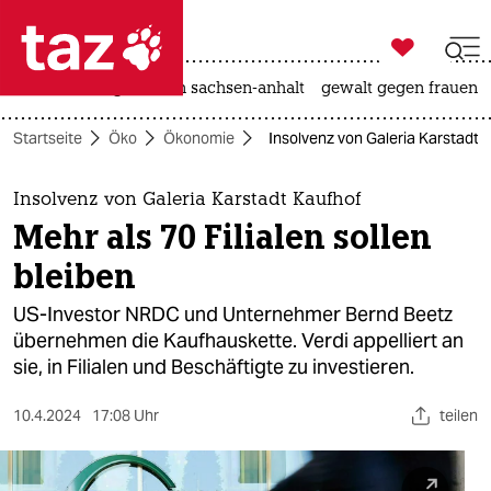

taz zahl ich
hitze
landtagswahl in sachsen-anhalt
gewalt gegen frauen

taz zahl ich
Startseite
Öko
Ökonomie
Insolvenz von Galeria Karstadt Ka
taz zahl ich
themen
Insolvenz von Galeria Karstadt Kaufhof
Mehr als 70 Filialen sollen
politik
bleiben
öko
US-Investor NRDC und Unternehmer Bernd Beetz
übernehmen die Kaufhauskette. Verdi appelliert an
gesellschaft
sie, in Filialen und Beschäftigte zu investieren.
kultur
10.4.2024
17:08 Uhr
teilen
sport