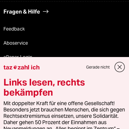
Fragen & Hilfe
Feedback
Aboservice
ePaper Login
taz
zahl ich
Gerade nicht

Downloads für Abonnierende
Links lesen, rechts
bekämpfen
© 2026 taz Verlags und Vertriebs GmbH
Alle Rechte vorbehalten. Bei rechtlichen Fragen oder für Genehmigungen
Mit doppelter Kraft für eine offene Gesellschaft!
wenden Sie sich bitte an
lizenzen@taz.de
Besonders jetzt brauchen Menschen, die sich gegen
Rechtsextremismus einsetzen, unsere Solidarität.
Daher gehen 50 Prozent der Einnahmen aus
Feedback
Redaktionsstatut
Kommune-Richtlinien
KI-
Neuanmeldungen an „Alles beginnt im Zentrum“ –