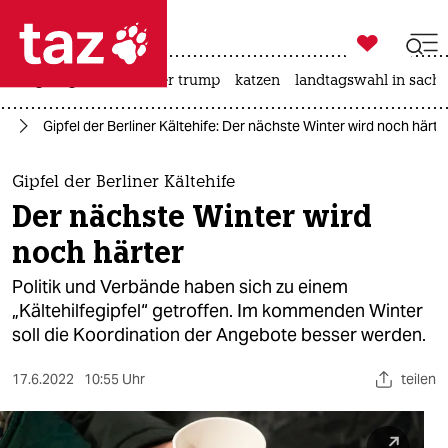

taz zahl ich
bergsteigen
usa unter trump
katzen
landtagswahl in sachs

taz zahl ich
in
Gipfel der Berliner Kältehife: Der nächste Winter wird noch härte
taz zahl ich
themen
Gipfel der Berliner Kältehife
Der nächste Winter wird
politik
noch härter
öko
Politik und Verbände haben sich zu einem
„Kältehilfegipfel“ getroffen. Im kommenden Winter
gesellschaft
soll die Koordination der Angebote besser werden.
kultur
17.6.2022
10:55 Uhr
teilen
sport