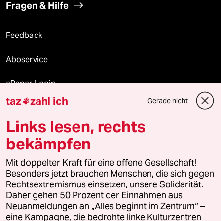
Fragen & Hilfe
Feedback
Aboservice
ePaper Login
taz
zahl ich
Gerade nicht

Downloads für Abonnierende
Links lesen, rechts
bekämpfen
© 2026 taz Verlags und Vertriebs GmbH
Mit doppelter Kraft für eine offene Gesellschaft!
Alle Rechte vorbehalten. Bei rechtlichen Fragen oder für Genehmigungen
wenden Sie sich bitte an
lizenzen@taz.de
Besonders jetzt brauchen Menschen, die sich gegen
Rechtsextremismus einsetzen, unsere Solidarität.
Daher gehen 50 Prozent der Einnahmen aus
Feedback
Redaktionsstatut
Kommune-Richtlinien
KI-
Neuanmeldungen an „Alles beginnt im Zentrum“ –
eine Kampagne, die bedrohte linke Kulturzentren