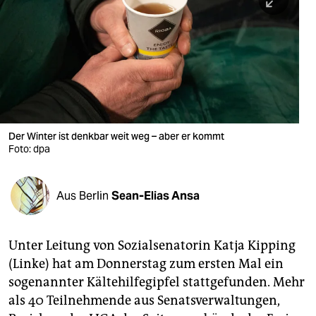
berlin
nord
wahrheit
verlag
verlag
Der Winter ist denkbar weit weg – aber er kommt
Foto: dpa
veranstaltungen
shop
Aus Berlin
Sean-Elias Ansa
fragen & hilfe
unterstützen
Unter Leitung von Sozialsenatorin Katja Kipping
(Linke) hat am Donnerstag zum ersten Mal ein
abo
sogenannter Kältehilfegipfel stattgefunden. Mehr
genossenschaft
als 40 Teilnehmende aus Senatsverwaltungen,