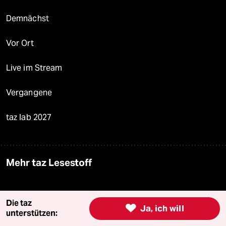
Demnächst
Vor Ort
Live im Stream
Vergangene
taz lab 2027
Mehr taz Lesestoff
taz Blogs
Die taz

Ja, ich will
unterstützen:
taz FUTURZWEI