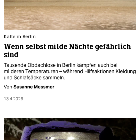
berlin
nord
wahrheit
Kälte in Berlin
verlag
Wenn selbst milde Nächte gefährlich
sind
verlag
Tausende Obdachlose in Berlin kämpfen auch bei
veranstaltungen
milderen Temperaturen – während Hilfsaktionen Kleidung
und Schlafsäcke sammeln.
shop
Von
Susanne Messmer
fragen & hilfe
13.4.2026
unterstützen
abo
genossenschaft