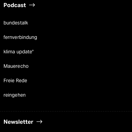
Podcast
bundestalk
fernverbindung
klima update°
Mauerecho
Freie Rede
reingehen
Newsletter