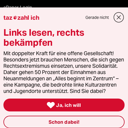
ePaper Login
taz
zahl ich
Gerade nicht

Downloads für Abonnierende
Links lesen, rechts
bekämpfen
© 2026 taz Verlags und Vertriebs GmbH
Mit doppelter Kraft für eine offene Gesellschaft!
Alle Rechte vorbehalten. Bei rechtlichen Fragen oder für Genehmigungen
wenden Sie sich bitte an
lizenzen@taz.de
Besonders jetzt brauchen Menschen, die sich gegen
Rechtsextremismus einsetzen, unsere Solidarität.
Daher gehen 50 Prozent der Einnahmen aus
Feedback
Redaktionsstatut
Kommune-Richtlinien
KI-
Neuanmeldungen an „Alles beginnt im Zentrum“ –
eine Kampagne, die bedrohte linke Kulturzentren
Leitlinie
Informant
Datenschutz
Impressum
AGB
und Jugendorte unterstützt. Sind Sie dabei?
Seitenwende
Einwilligungen widerrufen (Ads)

Ja, ich will
Schon dabei!