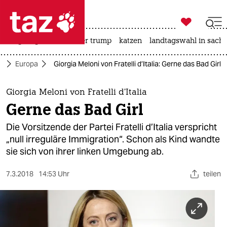

taz zahl ich
bergsteigen
usa unter trump
katzen
landtagswahl in sachs

taz zahl ich
ik
Europa
Giorgia Meloni von Fratelli d’Italia: Gerne das Bad Girl
taz zahl ich
themen
Giorgia Meloni von Fratelli d’Italia
Gerne das Bad Girl
politik
Die Vorsitzende der Partei Fratelli d’Italia verspricht
öko
„null irreguläre Immigration“. Schon als Kind wandte
sie sich von ihrer linken Umgebung ab.
gesellschaft
7.3.2018
14:53 Uhr
teilen
kultur
sport