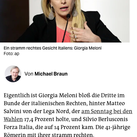
berlin
nord
wahrheit
verlag
Ein stramm rechtes Gesicht Italiens: Giorgia Meloni
verlag
Foto: ap
veranstaltungen
Von
Michael Braun
shop
fragen & hilfe
Eigentlich ist Giorgia Meloni bloß die Dritte im
unterstützen
Bunde der italienischen Rechten, hinter Matteo
Salvini von der Lega Nord, der
am Sonntag bei den
abo
Wahlen
17,4 Prozent holte, und Silvio Berlusconis
genossenschaft
Forza Italia, die auf 14 Prozent kam. Die 41-jährige
Römerin mit ihrer stramm rechten,