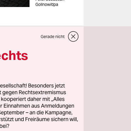
Gollnow/dpa
Gerade nicht
echts
n
ur,
ber das
(Grüne) und
esellschaft! Besonders jetzt
rt gegen Rechtsextremismus
n sowie
z kooperiert daher mit „Alles
ller Einnahmen aus Anmeldungen
. September – an die Kampagne,
ibt einen
rstützt und Freiräume sichern will,
bei?
ie von