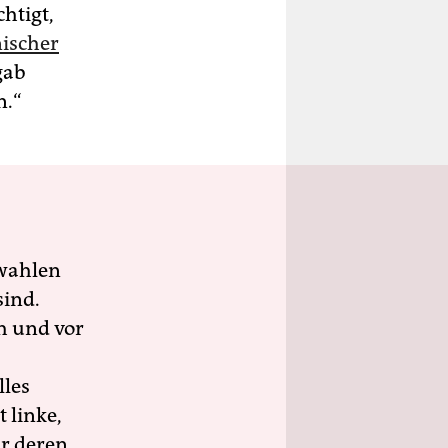
htigt,
nischer
gab
n.“
wahlen
sind.
h und vor
lles
 linke,
ür deren