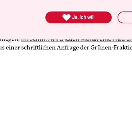
sspezifischer Gewalt betroffen sind. Antigewaltar
alig zur Pflichtaufgabe der Länder und ist keine 

Ja, ich will
hr. Das ist dringend notwendig: In Berlin ist die
 Betroffenen von Straftaten in den letzten 4 Jahr
stiegen.
Im Schnitt wird jeden Monat eine Frau 
us einer schriftlichen Anfrage der Grünen-Frakti