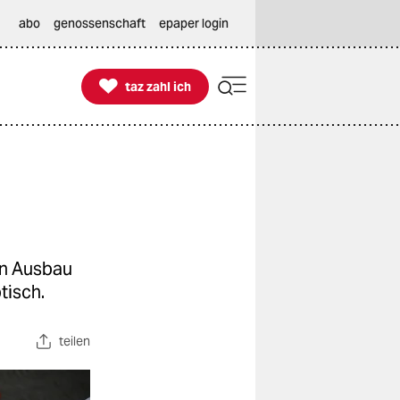
abo
genossenschaft
epaper login

taz zahl ich
taz zahl ich
en Ausbau
tisch.
teilen