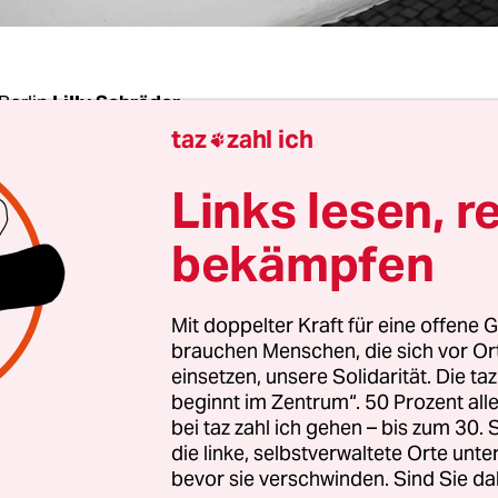
Berlin
Lilly Schröder
taz
zahl ich

Links lesen, r
hilfegesetz des Bundes ist ein Meilenstein für de
tz – auch in Berlin. Das betont Bahar Haghanipo
bekämpfen
tische Sprecherin der Grünen-Fraktion im
enhaus, am Mittwoch bei einem Fachgespräch ü
t dabei: Ex-Bundesfamilienministerin Lisa Paus 
Mit doppelter Kraft für eine offene G
brauchen Menschen, die sich vor O
­r*in­nen von Antigewaltprojekten, Frauenverbände
einsetzen, unsere Solidarität. Die ta
lungsbeauftragte.
beginnt im Zentrum“. 50 Prozent a
bei taz zahl ich gehen – bis zum 30
 2025 im Bundestag verabschiedete Gesetz schre
die linke, selbstverwaltete Orte unte
bevor sie verschwinden. Sind Sie da
ruch auf Beratung und Schutz für Frauen fest, d