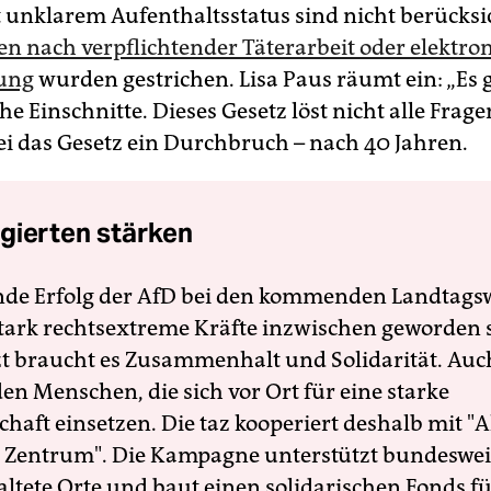
 unklarem Aufenthaltsstatus sind nicht berücksic
n nach verpflichtender Täterarbeit oder elektro
ung
wurden gestrichen. Lisa Paus räumt ein: „Es 
e Einschnitte. Dieses Gesetz löst nicht alle Frage
i das Gesetz ein Durchbruch – nach 40 Jahren.
gierten stärken
nde Erfolg der AfD bei den kommenden Landtags
 stark rechtsextreme Kräfte inzwischen geworden 
zt braucht es Zusammenhalt und Solidarität. Auc
en Menschen, die sich vor Ort für eine starke
schaft einsetzen. Die taz kooperiert deshalb mit "A
 Zentrum". Die Kampagne unterstützt bundesweit
altete Orte und baut einen solidarischen Fonds f