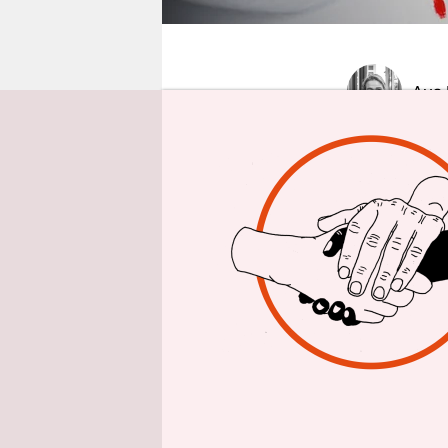
epaper login
Aus 
Das Gewalt
Gewaltschu
frauenpoli
Abgeordnet
Gesetz. Mi
Ver­tre­te
Gleichstel
Das Anfang
Rechtsansp