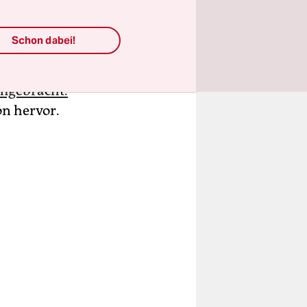
beit wird
freiwillige
Schon dabei!
 Zahl der
en um 8
umgebracht.
on hervor.