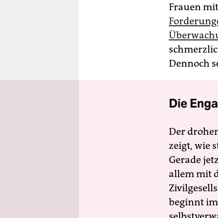
Frauen mit
Forderunge
Überwach
schmerzlich
Dennoch se
Die Enga
Der drohe
zeigt, wie
Gerade jet
allem mit d
Zivilgesell
beginnt im
selbstverw