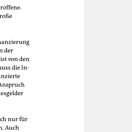
roffene.
große
.
Finanzierung
n der
 ist von den
uss die In­
anzierte
 Anspruch
desgelder
uch nur für
en. Auch