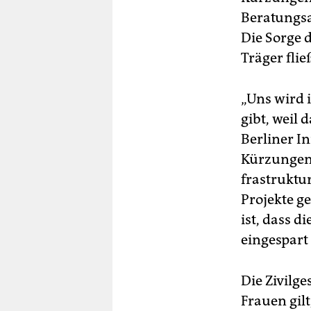
Beratungsa
Die Sorge d
Träger fli
„Uns wird i
gibt, weil
Berliner In
Kürzungen 
frastruktu
Projekte g
ist, dass d
eingespart
Die Zivilge
Frauen gilt