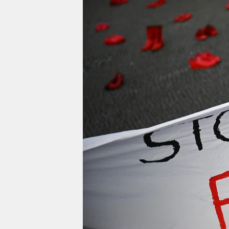
berlin
nord
wahrheit
verlag
verlag
veranstaltungen
shop
fragen & hilfe
unterstützen
abo
genossenschaft