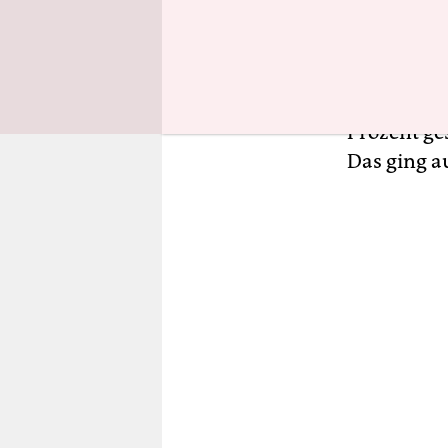
geschlecht
damit erstm
Leistung me
weiblichen
Prozent ge
Das ging a