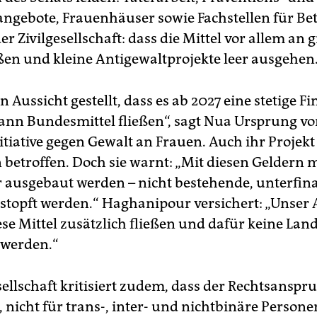
ngebote, Frauenhäuser sowie Fachstellen für Bet
er Zivilgesellschaft: dass die Mittel vor allem an 
eßen und kleine Antigewaltprojekte leer ausgehen
n Aussicht gestellt, dass es ab 2027 eine stetige 
 dann Bundesmittel fließen“, sagt Nua Ursprung vo
itiative gegen Gewalt an Frauen. Auch ihr Projekt
betroffen. Doch sie warnt: „Mit diesen Geldern m
r ausgebaut werden – nicht bestehende, unterfin
estopft werden.“ Haghanipour versichert: „Unser
iese Mittel zusätzlich fließen und dafür keine Lan
 werden.“
sellschaft kritisiert zudem, dass der Rechtsanspr
, nicht für trans-, inter- und nichtbinäre Person