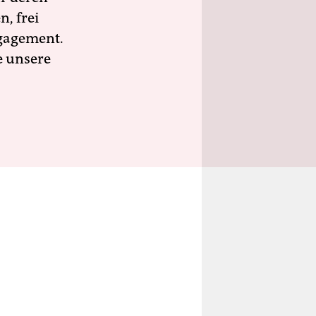
n, frei
ngagement.
e unsere