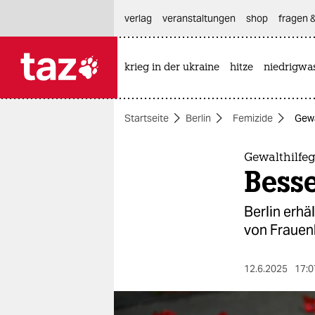
hautnavigation anspringen
hauptinhalt anspringen
footer anspringen
verlag
veranstaltungen
shop
fragen &
krieg in der ukraine
hitze
niedrigwa

taz zahl ich
taz zahl ich
Startseite
Berlin
Femizide
Gewa
themen
politik
Gewalthilfeg
Besse
öko
Berlin erhä
gesellschaft
von Frauenh
kultur
12.6.2025
17:0
sport