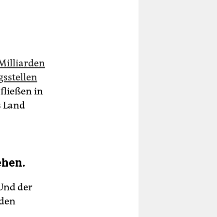
 Milliarden
sstellen
fließen in
s Land
ehen.
Und der
 den