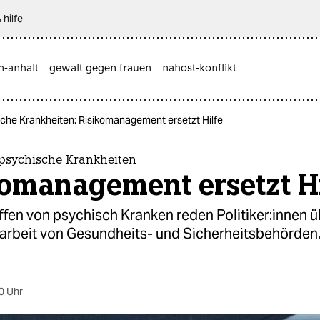
 hilfe
n-anhalt
gewalt gegen frauen
nahost-konflikt
che Krankheiten: Risikomanagement ersetzt Hilfe
psychische Krankheiten
komanagement ersetzt Hi
fen von psychisch Kranken reden Po­li­ti­ke­r:in­nen 
beit von Gesundheits- und Sicherheitsbehörden
0 Uhr