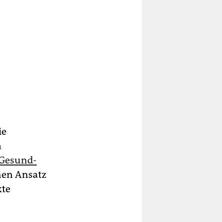
ie
n
Ge­sund­
chen Ansatz
kte