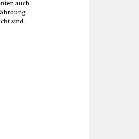
enten auch
efährdung
cht sind.