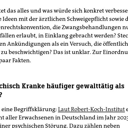
et das alles und was würde sich konkret verbess
e Ideen mit der ärztlichen Schweigepflicht sowie 
enrechtskonvention, die Zwangsbehandlungen nu
llen erlaubt, in Einklang gebracht werden? Ste
sen Ankündigungen als ein Versuch, die öffentlic
zu beschwichtigen? Das ist unklar. Zur Einordnun
 paar Fakten.
chisch Kranke häufiger gewalttätig als
?
 eine Begriffsklärung:
Laut Robert-Koch-Institut
e
nt aller Erwachsenen in Deutschland im Jahr 2023
iner psychischen Störung. Dazu zählen neben