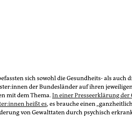
efassten sich sowohl die Ge­sund­heits­- als auch d
­te­r:in­nen der Bundesländer auf ihren jeweilige
en mit dem Thema.
In einer Presseerklärung der 
­te­r:in­nen heißt es
, es brauche einen „ganzheitli
derung von Gewalttaten durch psychisch erkran