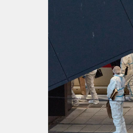
berlin
nord
wahrheit
verlag
verlag
veranstaltungen
shop
fragen & hilfe
unterstützen
abo
genossenschaft