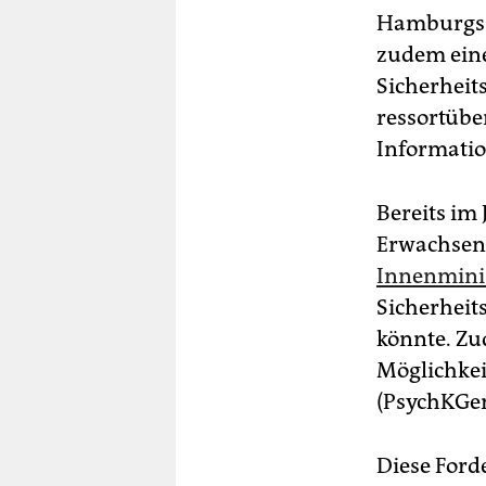
Hamburgs G
zudem ein
Sicherheit
ressortübe
Informatio
Bereits im
Erwachsen
Innenminis
Sicherheits
könnte. Zu
Möglichkei
(PsychKGen
Diese For