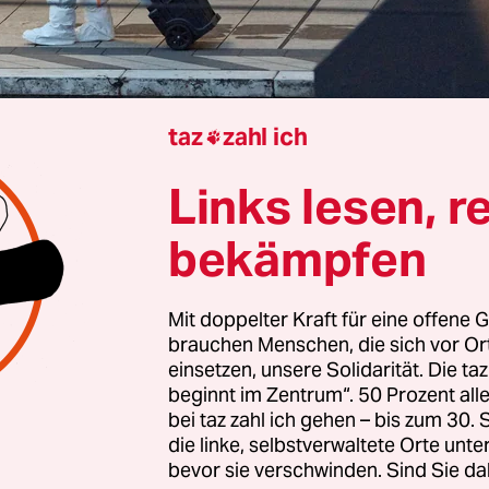
taz
zahl ich

 Bremen
Eiken Bruhn
Links lesen, r
bekämpfen
g hat vor dem Landgericht Bremen der Prozess g
 begonnen, die an Heiligabend 2024 in der Breme
Mit doppelter Kraft für eine offene G
e ihre 20 Jahre ältere Zimmernachbarin getötet ha
brauchen Menschen, die sich vor O
ge drückte die Frau ihrer Mitpatientin zunächst 
einsetzen, unsere Solidarität. Die ta
beginnt im Zentrum“. 50 Prozent a
icht und würgte sie, bis sie starb. Die Schuldfähi
bei taz zahl ich gehen – bis zum 30
n soll bei der Tat unter anderem aufgrund einer
die linke, selbstverwaltete Orte unte
hen Störung erheblich vermindert gewesen sein.
bevor sie verschwinden. Sind Sie da