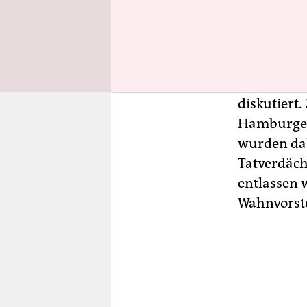
befindet si
Maßregelvo
Die Frage,
können, wi
diskutiert.
Hamburger
wurden dab
Tatverdäch
entlassen 
Wahnvorst