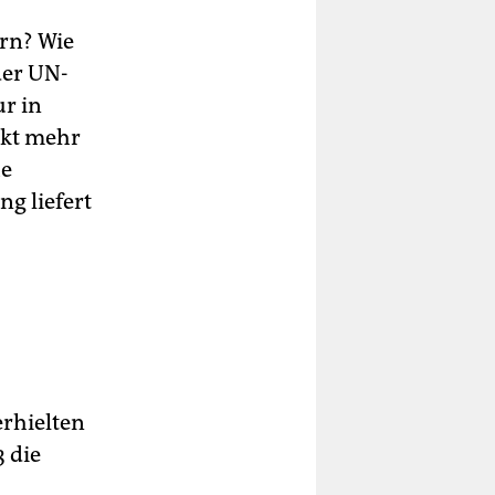
ern? Wie
der UN-
r in
ckt mehr
he
g liefert
rhielten
 die