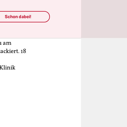
g im
ke.
Schon dabei!
erden
ahr
au am
ckiert. 18
Klinik