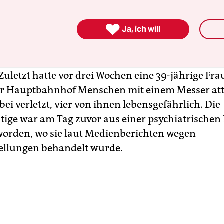
e sich bereits jetzt in einstweiliger Unterbringun
llzug. Das ist die Haftanstalt für psychisch Kran

Ja, ich will
wie Gewalttaten psychisch Kranker
verhindert w
rd seit einer Reihe von Angriffen im vergangen J
 Zuletzt hatte vor drei Wochen eine 39-jährige Fr
 Hauptbahnhof Menschen mit einem Messer atta
ei verletzt, vier von ihnen lebensgefährlich. Die
tige war am Tag zuvor aus einer psychiatrischen 
worden, wo sie laut Medienberichten wegen
ellungen behandelt wurde.