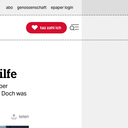
abo
genossenschaft
epaper login

taz zahl ich
taz zahl ich
lfe
über
. Doch was
teilen