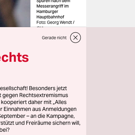
Spuren nach dem
Messerangriff im
Hamburger
Hauptbahnhof
Foto: Georg Wendt /
dpa
Gerade nicht
echts
egen eine
r
esellschaft! Besonders jetzt
ben soll.
rt gegen Rechtsextremismus
ein Kissen
z kooperiert daher mit „Alles
ller Einnahmen aus Anmeldungen
gkeit der
. September – an die Kampagne,
 akuten
rstützt und Freiräume sichern will,
 Daher
bei?