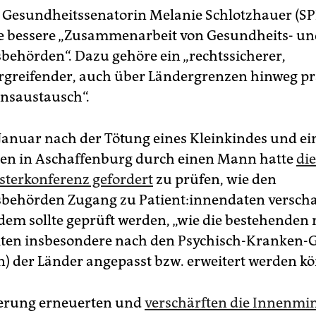
esundheitssenatorin Melanie Schlotzhauer (SPD
e bessere „Zusammenarbeit von Gesundheits- un
sbehörden“. Dazu gehöre ein „rechtssicherer,
rgreifender, auch über Ländergrenzen hinweg pra
nsaustausch“.
 Januar nach der Tötung eines Kleinkindes und ei
en in Aschaffenburg durch einen Mann hatte
die
terkonferenz gefordert
zu prüfen, wie den
behörden Zugang zu Pa­ti­en­t:in­nen­da­ten versch
dem sollte geprüft werden, „wie die bestehenden 
ten insbesondere nach den Psychisch-Kranken-
) der Länder angepasst bzw. erweitert werden kö
derung erneuerten und
verschärften die In­nen­mi­ni