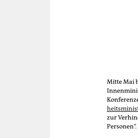
Mitte Mai b
Innenmi­nis
Konferenz
heits­mi­nis
zur Verhin
Personen“.