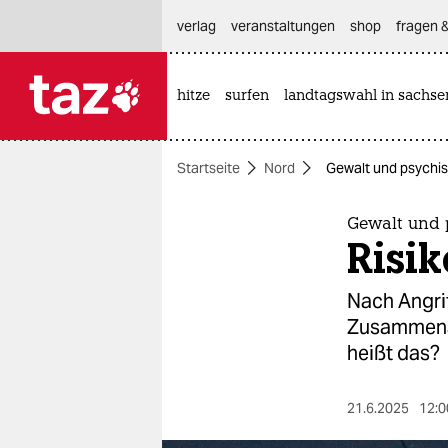
hautnavigation anspringen
hauptinhalt anspringen
footer anspringen
verlag
veranstaltungen
shop
fragen &
hitze
surfen
landtagswahl in sachse

taz zahl ich
taz zahl ich
Startseite
Nord
Gewalt und psychis
themen
politik
Gewalt und 
Risi
öko
Nach Angrif
gesellschaft
Zusammenar
heißt das?
kultur
sport
21.6.2025
12:0