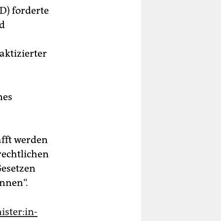
) forderte
d
ktizierter
nes
afft werden
rechtlichen
Gesetzen
nnen“.
s­te­r:in­