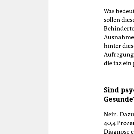
Was bedeut
sollen dies
Behindert
Ausnahmefä
hinter die
Aufregung 
die taz ein
Sind psy
Gesunde
Nein. Dazu
40,4 Proze
Diagnose e