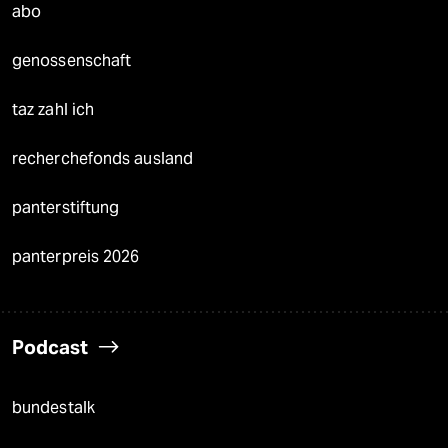
abo
genossenschaft
taz zahl ich
recherchefonds ausland
panterstiftung
panterpreis 2026
Podcast
bundestalk