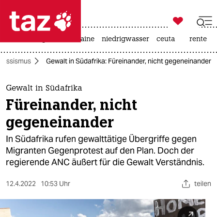

taz zahl ich
hitze
krieg in der ukraine
niedrigwasser
ceuta
rente

taz zahl ich
Rassismus
Gewalt in Südafrika: Füreinander, nicht gegeneinander
taz zahl ich
themen
Gewalt in Südafrika
Füreinander, nicht
politik
gegeneinander
öko
In Südafrika rufen gewalttätige Übergriffe gegen
Migranten Gegenprotest auf den Plan. Doch der
gesellschaft
regierende ANC äußert für die Gewalt Verständnis.
kultur
12.4.2022
10:53 Uhr
teilen
sport