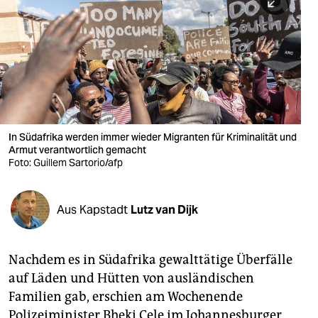
berlin
nord
wahrheit
verlag
verlag
In Südafrika werden immer wieder Migranten für Kriminalität und
Armut verantwortlich gemacht
veranstaltungen
Foto: Guillem Sartorio/afp
shop
fragen & hilfe
Aus Kapstadt
Lutz van Dijk
unterstützen
Nachdem es in Südafrika gewalttätige Überfälle
abo
auf Läden und Hütten von ausländischen
genossenschaft
Familien gab, erschien am Wochenende
Polizeiminister Bheki Cele im Johannesburger