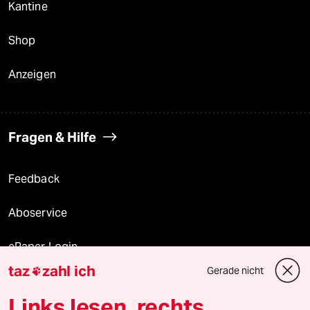
Kantine
Shop
Anzeigen
Fragen & Hilfe
Feedback
Aboservice
ePaper Login
taz
zahl ich
Gerade nicht

Downloads für Abonnierende
Links lesen, rechts