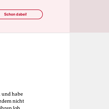
Schon dabei!
n und habe
tzdem nicht
 ihren Job