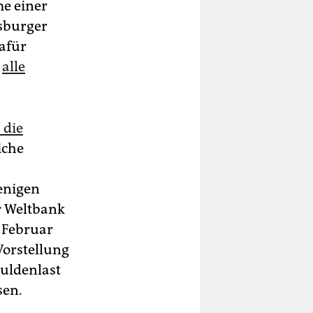
me einer
sburger
afür
s
alle
 die
iche
enigen
r Weltbank
m Februar
Vorstellung
huldenlast
sen.