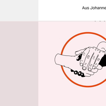
epaper login
Aus Johann
In Südafri
und Immig
Anlass ist
(Kopanang 
Menschenre
wurde am F
Grund war,
Kampagnen
in Umlauf 
Protest te
insgesamt 