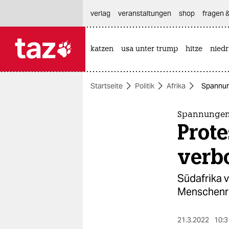
hautnavigation anspringen
hauptinhalt anspringen
footer anspringen
verlag
veranstaltungen
shop
fragen &
katzen
usa unter trump
hitze
nied

taz zahl ich
taz zahl ich
Startseite
Politik
Afrika
Spannun
themen
politik
Spannungen 
Prot
öko
verb
gesellschaft
Südafrika 
kultur
Menschenrec
sport
21.3.2022
10:3