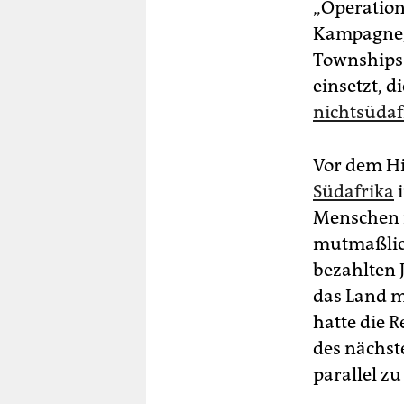
„Operation
Kampagne,
Townships 
einsetzt, 
nichtsüdaf
Vor dem Hi
Südafrika
i
Menschen in
mutmaßlich
bezahlten 
das Land m
hatte die 
des nächst
parallel z