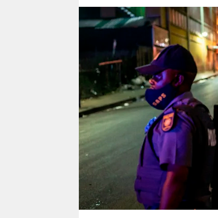
berlin
nord
wahrheit
verlag
verlag
veranstaltungen
shop
fragen & hilfe
unterstützen
abo
genossenschaft