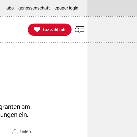
abo
genossenschaft
epaper login

taz zahl ich
taz zahl ich
igranten am
rungen ein.
teilen