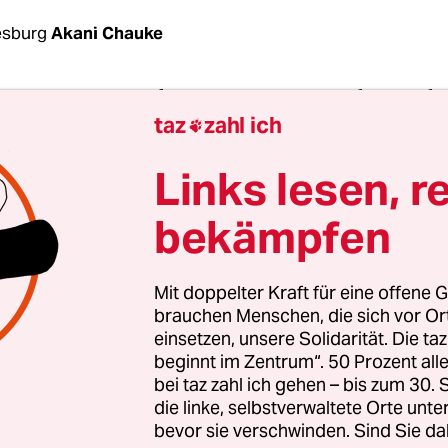
esburg
Akani Chauke
ka steigen erneut die
Spannungen zwischen Einh
taz
zahl ich
ranten
aus anderen afrikanischen Ländern. Jüng

 ein Protestmarsch, den die Migrantenvereinigu
Links lesen, r
Africans Against Xenophobia) an Südafrikas
chtstag am Montag geplant hatte. Die Demonst
bekämpfen
reitag von der Johannesburger Polizeibehörde v
Mit doppelter Kraft für eine offene G
 dass die ausländerfeindliche südafrikanische
brauchen Menschen, die sich vor O
gruppe „Operation Dudula“ Einschüchterungsb
einsetzen, unsere Solidarität. Die ta
gebracht hatte, die „illegalen“ Migranten, die a
beginnt im Zentrum“. 50 Prozent a
bei taz zahl ich gehen – bis zum 30
ilnehmen würden, Gewalt androhten und die Org
die linke, selbstverwaltete Orte unte
bedrohten.
bevor sie verschwinden. Sind Sie da