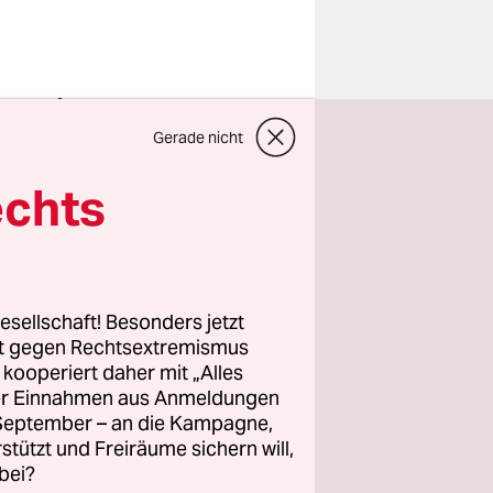
eimischen
ster
Gerade nicht
ng KAAX
echts
ration
erboten.
esellschaft! Besonders jetzt
rt gegen Rechtsextremismus
otschaften
z kooperiert daher mit „Alles
m KAAX-
ller Einnahmen aus Anmeldungen
. September – an die Kampagne,
anisation
rstützt und Freiräume sichern will,
bei?