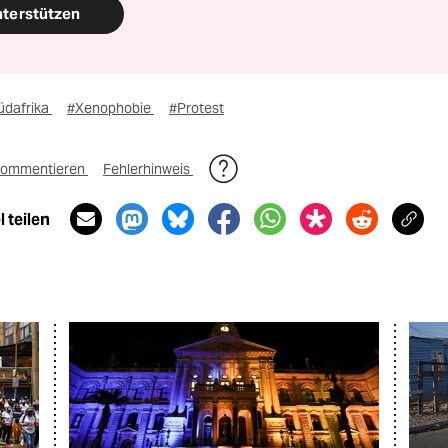
nterstützen
üdafrika
#Xenophobie
#Protest
ommentieren
Fehlerhinweis
 teilen