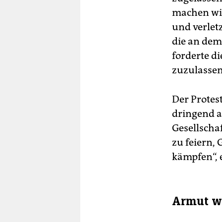
machen wil
und verletz
die an dem
forderte d
zuzulassen
Der Protes
dringend al
Gesellscha
zu feiern, 
kämpfen“, 
Armut w