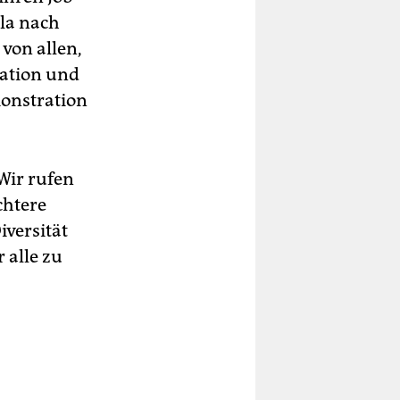
la nach
 von allen,
sation und
monstration
Wir rufen
chtere
iversität
 alle zu