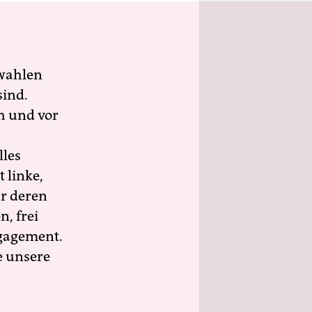
wahlen
sind.
h und vor
lles
 linke,
ür deren
n, frei
ngagement.
e unsere