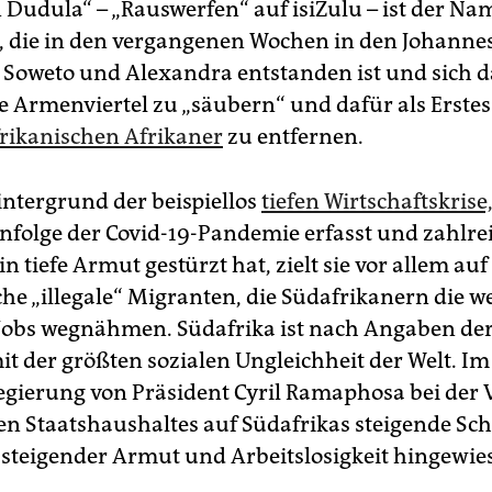
 Dudula“ – „Rauswerfen“ auf isiZulu – ist der Na
 die in den vergangenen Wochen in den Johanne
Soweto und Alexandra entstanden ist und sich d
die Armenviertel zu „säubern“ und dafür als Erste
rikanischen Afrikaner
zu entfernen.
ntergrund der beispiellos
tiefen Wirtschaftskrise,
nfolge der Covid-19-Pandemie erfasst und zahlre
 tiefe Armut gestürzt hat, zielt sie vor allem auf
e „illegale“ Migranten, die Südafrikanern die w
Jobs wegnähmen. Südafrika ist nach Angaben de
it der größten sozialen Ungleichheit der Welt. I
Regierung von Präsident Cyril Ramaphosa bei der 
en Staatshaushaltes auf Südafrikas steigende Sc
u steigender Armut und Arbeitslosigkeit hingewie