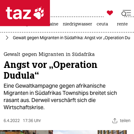

taz zahl ich
hitze
krieg in der ukraine
niedrigwasser
ceuta
rente

taz zahl ich
us
Gewalt gegen Migranten in Südafrika: Angst vor „Operation Dudu
taz zahl ich
themen
Gewalt gegen Migranten in Südafrika
Angst vor „Operation
politik
Dudula“
öko
Eine Gewaltkampagne gegen afrikanische
Migranten in Südafrikas Townships breitet sich
gesellschaft
rasant aus. Derweil verschärft sich die
Wirtschaftskrise.
kultur
sport
6.4.2022
17:36 Uhr
teilen