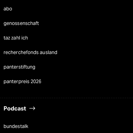
abo
genossenschaft
taz zahl ich
recherchefonds ausland
panterstiftung
panterpreis 2026
Podcast
bundestalk