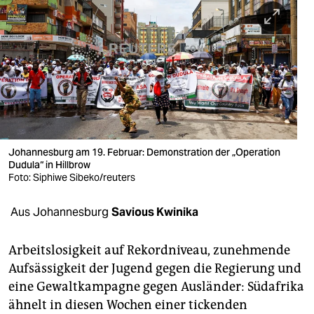
berlin
nord
wahrheit
verlag
verlag
veranstaltungen
Johannesburg am 19. Februar: Demonstration der „Operation
Dudula“ in Hillbrow
shop
Foto: Siphiwe Sibeko/reuters
fragen & hilfe
Aus Johannesburg
Savious Kwinika
unterstützen
Arbeitslosigkeit auf Rekordniveau, zunehmende
abo
Aufsässigkeit der Jugend gegen die Regierung und
eine Gewaltkampagne gegen Ausländer: Südafrika
genossenschaft
ähnelt in diesen Wochen einer tickenden