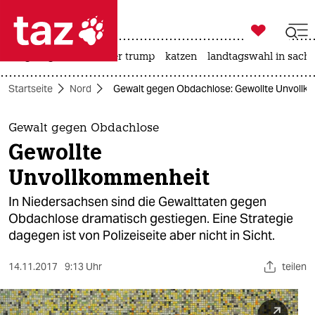

taz zahl ich
bergsteigen
usa unter trump
katzen
landtagswahl in sachs

taz zahl ich
Startseite
Nord
Gewalt gegen Obdachlose: Gewollte Unvollk
taz zahl ich
themen
Gewalt gegen Obdachlose
Gewollte
politik
Unvollkommenheit
öko
In Niedersachsen sind die Gewalttaten gegen
Obdachlose dramatisch gestiegen. Eine Strategie
gesellschaft
dagegen ist von Polizeiseite aber nicht in Sicht.
kultur
14.11.2017
9:13 Uhr
teilen
sport