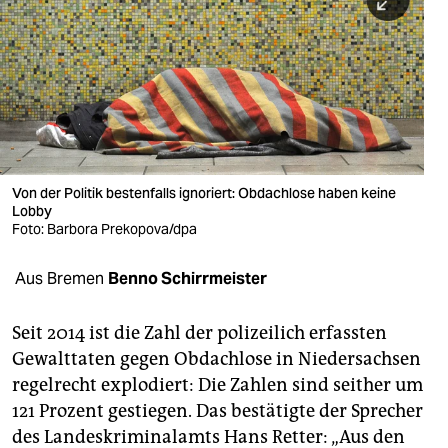
berlin
nord
wahrheit
verlag
verlag
Von der Politik bestenfalls ignoriert: Obdachlose haben keine
Lobby
veranstaltungen
Foto: Barbora Prekopova/dpa
shop
Aus Bremen
Benno Schirrmeister
fragen & hilfe
unterstützen
Seit 2014 ist die Zahl der polizeilich erfassten
Gewalttaten gegen Obdachlose in Niedersachsen
abo
regelrecht explodiert: Die Zahlen sind seither um
121 Prozent gestiegen. Das bestätigte der Sprecher
genossenschaft
des Landeskriminalamts Hans Retter: „Aus den