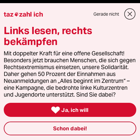
Live im Stream
taz
zahl ich
Gerade nicht

Vergangene
Links lesen, rechts
bekämpfen
taz lab 2027
Mit doppelter Kraft für eine offene Gesellschaft!
Besonders jetzt brauchen Menschen, die sich gegen
Mehr taz Lesestoff
Rechtsextremismus einsetzen, unsere Solidarität.
Daher gehen 50 Prozent der Einnahmen aus
Neuanmeldungen an „Alles beginnt im Zentrum“ –
taz Blogs
eine Kampagne, die bedrohte linke Kulturzentren
und Jugendorte unterstützt. Sind Sie dabei?
taz FUTURZWEI

Ja, ich will
Le Monde diplomatique
Schon dabei!
taz Archiv