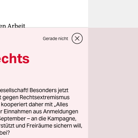
en Arbeit
rmatigen
Gerade nicht
ch
 und jetzt
echts
icht zu
 Mops,
esellschaft! Besonders jetzt
rt gegen Rechtsextremismus
z kooperiert daher mit „Alles
ung von
ller Einnahmen aus Anmeldungen
. September – an die Kampagne,
n
rstützt und Freiräume sichern will,
bei?
ßt man bei