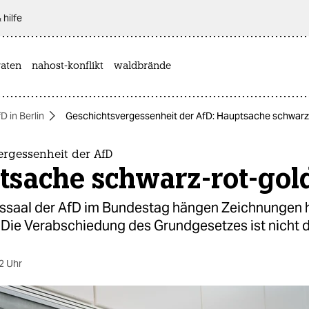
 hilfe
aten
nahost-konflikt
waldbrände
D in Berlin
Geschichtsvergessenheit der AfD: Hauptsache schwarz
ergessenheit der AfD
tsache schwarz-rot-gol
nssaal der AfD im Bundestag hängen Zeichnungen h
 Die Verabschiedung des Grundgesetzes ist nicht d
2 Uhr