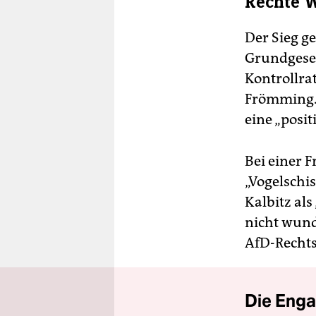
Rechte 
Der Sieg g
Grundgeset
Kontrollrat
Frömming. 
eine „posit
Bei einer 
„Vogelschi
Kalbitz als
nicht wund
AfD-Rechts
Die Enga