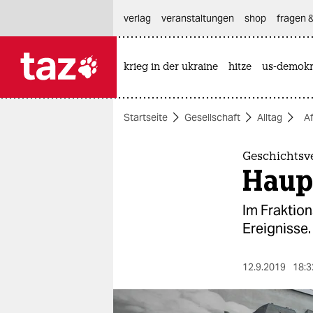
hautnavigation anspringen
hauptinhalt anspringen
footer anspringen
verlag
veranstaltungen
shop
fragen &
krieg in der ukraine
hitze
us-demokr

taz zahl ich
taz zahl ich
Startseite
Gesellschaft
Alltag
Af
themen
politik
Geschichtsv
Haup
öko
Im Fraktio
gesellschaft
Ereignisse.
kultur
12.9.2019
18:3
sport