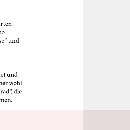
erten
so
se“ und
net und
über wohl
ad“, die
mmen.