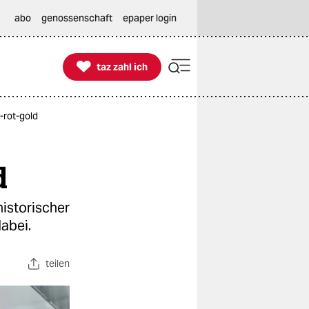
abo
genossenschaft
epaper login

taz zahl ich
taz zahl ich
-rot-gold
d
istorischer
abei.
teilen