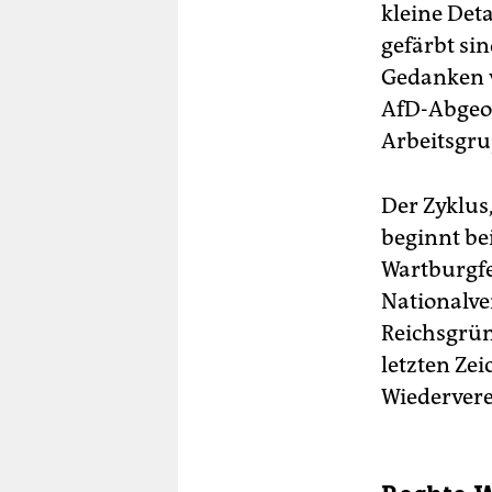
kleine Det
gefärbt si
Gedanken v
AfD-Abgeor
Arbeitsgru
Der Zyklus
beginnt bei
Wartburgfe
Nationalve
Reichsgrün
letzten Ze
Wiedervere