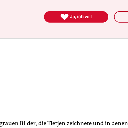
ch auf den gezeichneten
Björn Höcke
.

Ja, ich will
grauen Bilder, die Tietjen zeichnete und in denen