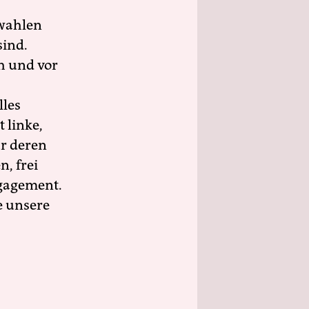
wahlen
sind.
h und vor
lles
 linke,
ür deren
n, frei
ngagement.
e unsere