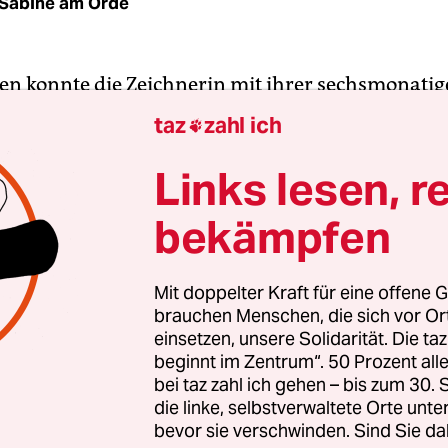
Sabine am Orde
en konnte die Zeichnerin mit ihrer sechsmonatig
00 Euro hat Melanie Tietjen für die sieben großfo
taz
zahl ich

eichnungen bekommen, die detailreich sein und si
ah an historischen Vorlagen orientieren sollten –
Links lesen, r
nssaal der AfD im Reichstag hängen.
bekämpfen
g die AfD. Und andere Großaufträge scheint sie n
 ihrer Website sieht man David Bowie und einen
Mit doppelter Kraft für eine offene G
brauchen Menschen, die sich vor O
 ein Kleinkind. Porträts, wie man sie an vielen
einsetzen, unsere Solidarität. Die ta
otspots dieser Welt kaufen kann. Nur die Zeichn
beginnt im Zentrum“. 50 Prozent a
albitz, dem Brandenburger AfD-Führer mit
der
bei taz zahl ich gehen – bis zum 30
emen Geschichte
, dürfte, wenn überhaupt, nur a
die linke, selbstverwaltete Orte unte
bevor sie verschwinden. Sind Sie da
en Orten im Angebot sein. Sucht man etwas, stö