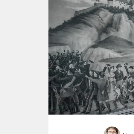
berlin
nord
wahrheit
verlag
verlag
veranstaltungen
shop
fragen & hilfe
unterstützen
abo
genossenschaft