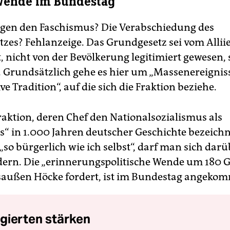
Wende im Bundestag
egen den Faschismus? Die Verabschiedung des
zes? Fehlanzeige. Das
Grundgesetz sei vom Allii
, nicht von der Bevölkerung legitimiert gewesen, 
Grundsätzlich gehe es hier um „Massenereignis
ive Tradition“, auf die sich die Fraktion beziehe.
Fraktion, deren Chef den Nationalsozialismus als
ss“ in 1.000 Jahren deutscher Geschichte bezeich
 „so bürgerlich wie ich selbst“, darf man sich dar
ern. Die „erinnerungspolitische Wende um 180 Gr
außen Höcke fordert, ist im Bundestag angeko
gierten stärken