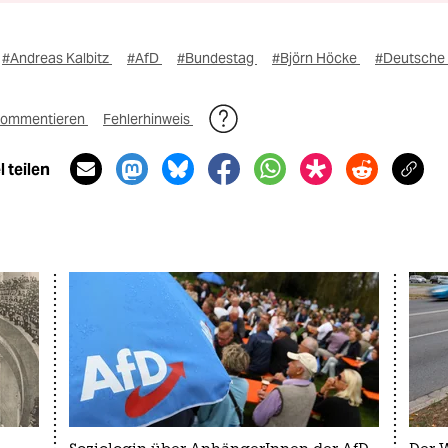
#Andreas Kalbitz
#AfD
#Bundestag
#Björn Höcke
#Deutsche 
ommentieren
Fehlerhinweis
 teilen