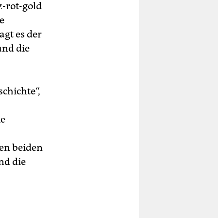
z-rot-gold
e
agt es der
und die
chichte“,
ie
en beiden
nd die