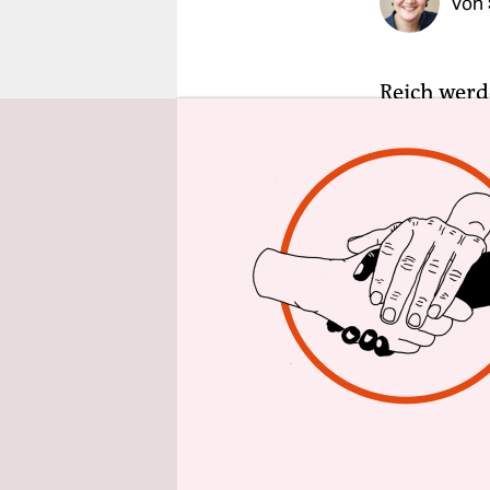
Von
epaper login
Reich werd
nicht. 6.0
Bleistiftz
möglichst n
im Fraktio
Tietjen ma
haben. Auf
dazwischen
Touristenh
Andreas K
rechtsextr
ausgewählt