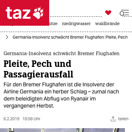

taz zahl ich
krieg in der ukraine
hitze
niedrigwasser
waldbrände

taz zahl ich
en
Germania-Insolvenz schwächt Bremer Flughafen: Pleite, Pech u
taz zahl ich
themen
Germania-Insolvenz schwächt Bremer Flughafen
Pleite, Pech und
politik
Passagierausfall
öko
Für den Bremer Flughafen ist die Insolvenz der
Airline Germania ein herber Schlag – zumal nach
gesellschaft
dem beleidigten Abflug von Ryanair im
vergangenen Herbst.
kultur
sport
6.2.2019
10:58 Uhr
teilen