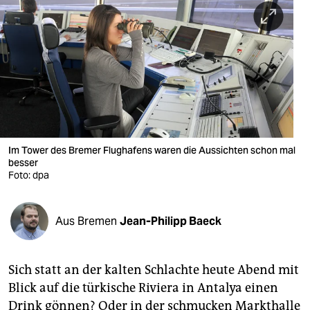
berlin
nord
wahrheit
verlag
verlag
veranstaltungen
Im Tower des Bremer Flughafens waren die Aussichten schon mal
besser
shop
Foto: dpa
fragen & hilfe
Aus Bremen
Jean-Philipp Baeck
unterstützen
abo
Sich statt an der kalten Schlachte heute Abend mit
genossenschaft
Blick auf die türkische Riviera in Antalya einen
Drink gönnen? Oder in der schmucken Markthalle