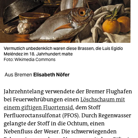
berlin
nord
wahrheit
verlag
Vermutlich unbedenklich waren diese Brassen, die Luis Egidio
verlag
Meléndez im 18. Jahrhundert malte
Foto: Wikimedia Commons
veranstaltungen
Aus Bremen
Elisabeth Nöfer
shop
fragen & hilfe
Jahrzehntelang verwendete der Bremer Flughafen
bei Feuerwehrübungen einen
Löschschaum mit
unterstützen
einem giftigen Fluortensid
, dem Stoff
abo
Perfluoroctansulfonat (PFOS). Durch Regenwasser
gelangte der Stoff in die Ochtum, einen
genossenschaft
Nebenfluss der Weser. Die schwerwiegenden