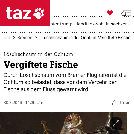

taz zahl ich
nahost-konflikt
usa unter trump
landtagswahl in sachsen-an

taz zahl ich
Nord
Bremen
Löschschaum in der Ochtum: Vergiftete Fische
taz zahl ich
themen
Löschschaum in der Ochtum
Vergiftete Fische
politik
Durch Löschschaum vom Bremer Flughafen ist die
öko
Ochtum so belastet, dass vor dem Verzehr der
Fische aus dem Fluss gewarnt wird.
gesellschaft
30.7.2019
11:39 Uhr
teilen
kultur
sport