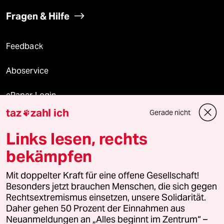
Fragen & Hilfe
Feedback
Aboservice
ePaper Login
taz
zahl ich
Gerade nicht

Downloads für Abonnierende
Links lesen, rechts
bekämpfen
© 2026 taz Verlags und Vertriebs GmbH
Alle Rechte vorbehalten. Bei rechtlichen Fragen oder für Genehmigungen
Mit doppelter Kraft für eine offene Gesellschaft!
wenden Sie sich bitte an
lizenzen@taz.de
Besonders jetzt brauchen Menschen, die sich gegen
Rechtsextremismus einsetzen, unsere Solidarität.
Daher gehen 50 Prozent der Einnahmen aus
Feedback
Redaktionsstatut
Kommune-Richtlinien
KI-
Neuanmeldungen an „Alles beginnt im Zentrum“ –