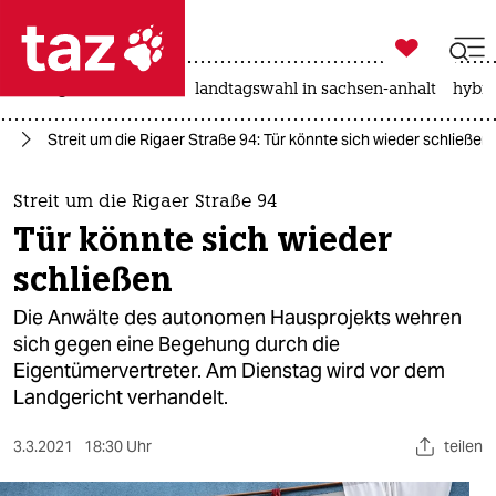

taz zahl ich
niedrigwasser
rente
landtagswahl in sachsen-anhalt
hybri

taz zahl ich
in
Streit um die Rigaer Straße 94: Tür könnte sich wieder schließen
taz zahl ich
themen
Streit um die Rigaer Straße 94
Tür könnte sich wieder
politik
schließen
öko
Die Anwälte des autonomen Hausprojekts wehren
sich gegen eine Begehung durch die
gesellschaft
Eigentümervertreter. Am Dienstag wird vor dem
Landgericht verhandelt.
kultur
sport
3.3.2021
18:30 Uhr
teilen