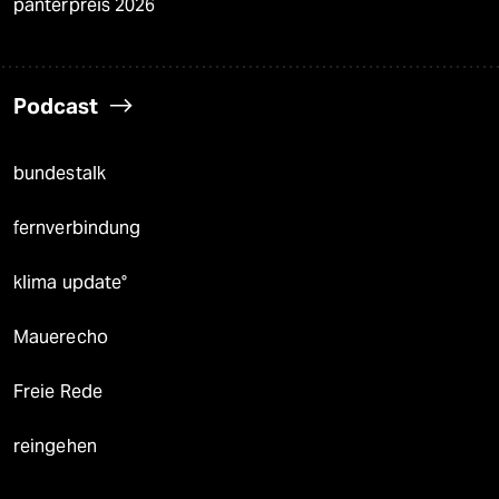
panterpreis 2026
Podcast
bundestalk
fernverbindung
klima update°
Mauerecho
Freie Rede
reingehen