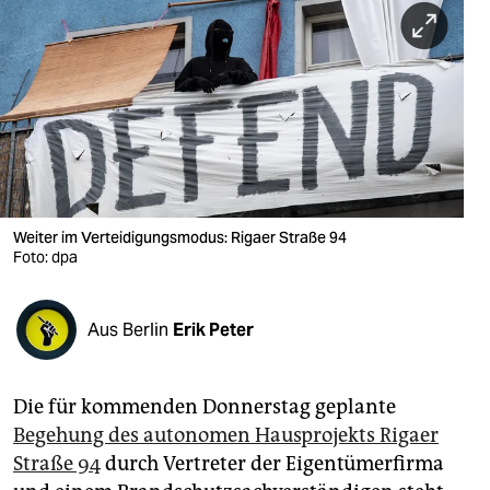
berlin
nord
wahrheit
verlag
verlag
veranstaltungen
Weiter im Verteidigungsmodus: Rigaer Straße 94
Foto: dpa
shop
fragen & hilfe
Aus Berlin
Erik Peter
unterstützen
Die für kommenden Donnerstag geplante
abo
Begehung des autonomen Hausprojekts Rigaer
genossenschaft
Straße 94
durch Vertreter der Eigentümerfirma