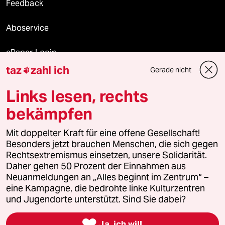
Feedback
Aboservice
ePaper Login
taz
zahl ich
Gerade nicht

Downloads für Abonnierende
Links lesen, rechts
bekämpfen
© 2026 taz Verlags und Vertriebs GmbH
Mit doppelter Kraft für eine offene Gesellschaft!
Alle Rechte vorbehalten. Bei rechtlichen Fragen oder für Genehmigungen
wenden Sie sich bitte an
lizenzen@taz.de
Besonders jetzt brauchen Menschen, die sich gegen
Rechtsextremismus einsetzen, unsere Solidarität.
Daher gehen 50 Prozent der Einnahmen aus
Feedback
Redaktionsstatut
Kommune-Richtlinien
KI-
Neuanmeldungen an „Alles beginnt im Zentrum“ –
eine Kampagne, die bedrohte linke Kulturzentren
Leitlinie
Informant
Datenschutz
Impressum
AGB
und Jugendorte unterstützt. Sind Sie dabei?
Seitenwende
Einwilligungen widerrufen (Ads)

Ja, ich will