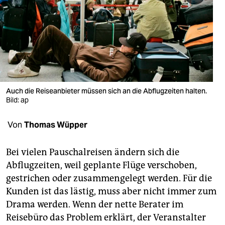
berlin
nord
wahrheit
verlag
verlag
Auch die Reiseanbieter müssen sich an die Abflugzeiten halten.
Bild: ap
veranstaltungen
Von
Thomas Wüpper
shop
fragen & hilfe
Bei vielen Pauschalreisen ändern sich die
Abflugzeiten, weil geplante Flüge verschoben,
unterstützen
gestrichen oder zusammengelegt werden. Für die
abo
Kunden ist das lästig, muss aber nicht immer zum
Drama werden. Wenn der nette Berater im
genossenschaft
Reisebüro das Problem erklärt, der Veranstalter