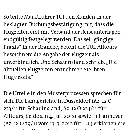
(
www.flightright.de
) mit Sitz in Hennigsdorf hat daraus
sein eigenes Geschäftsmodell entwickelt und hilft
Verbrauchern gegen ein Erfolgshonorar, ihre
So teilte Marktführer TUI den Kunden in der
Ansprüche durchzusetzen. Anbieter wie das
beklagten Buchungsbestätigung mit, dass die
Inkassounternehmen EU Claim (
www.euclaim.de
) und
Flugzeiten erst mit Versand der Reiseunterlagen
Fairplane (
www.fairplane.de
) bieten ähnliche Hilfe
endgültig festgelegt werden. Das sei „gängige
gegen Bezahlung an.
Praxis“ in der Branche, betont die TUI. Alltours
bezeichnete die Angabe der Flugzeit als
unverbindlich. Und Schauinsland schrieb: „Die
aktuellen Flugzeiten entnehmen Sie Ihren
Flugtickets.“
Die Urteile in den Musterprozessen sprechen für
sich. Die Landgerichte in Düsseldorf (Az. 12 O
223/11 für Schauinsland, Az. 12 O 224/11 für
Alltours, beide am 4. Juli 2012) sowie in Hannover
(Az. 18 O 79/11 vom 13. 3. 2012 für TUI) erklärten die