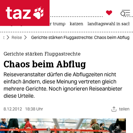

taz zahl ich
bergsteigen
usa unter trump
katzen
landtagswahl in sachs

taz zahl ich
aft
Reise
Gerichte stärken Fluggastrechte: Chaos beim Abflug
taz zahl ich
themen
Gerichte stärken Fluggastrechte
Chaos beim Abflug
politik
Reiseveranstalter dürfen die Abflugzeiten nicht
öko
einfach ändern, diese Meinung vertreten gleich
mehrere Gerichte. Noch ignorieren Reiseanbieter
gesellschaft
diese Urteile.
kultur
8.12.2012
18:38 Uhr
teilen
sport