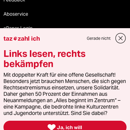
Aboservice
ePaper Login
taz
zahl ich
Gerade nicht

Downloads für Abonnierende
Links lesen, rechts
bekämpfen
© 2026 taz Verlags und Vertriebs GmbH
Mit doppelter Kraft für eine offene Gesellschaft!
Alle Rechte vorbehalten. Bei rechtlichen Fragen oder für Genehmigungen
wenden Sie sich bitte an
lizenzen@taz.de
Besonders jetzt brauchen Menschen, die sich gegen
Rechtsextremismus einsetzen, unsere Solidarität.
Daher gehen 50 Prozent der Einnahmen aus
Feedback
Redaktionsstatut
Kommune-Richtlinien
KI-
Neuanmeldungen an „Alles beginnt im Zentrum“ –
eine Kampagne, die bedrohte linke Kulturzentren
Leitlinie
Informant
Datenschutz
Impressum
AGB
und Jugendorte unterstützt. Sind Sie dabei?
Seitenwende
Einwilligungen widerrufen (Ads)

Ja, ich will