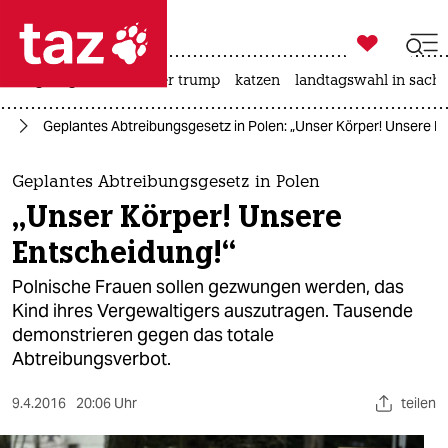

taz zahl ich
bergsteigen
usa unter trump
katzen
landtagswahl in sachs

taz zahl ich
ng
Geplantes Abtreibungsgesetz in Polen: „Unser Körper! Unsere E
taz zahl ich
themen
Geplantes Abtreibungsgesetz in Polen
„Unser Körper! Unsere
politik
Entscheidung!“
öko
Polnische Frauen sollen gezwungen werden, das
Kind ihres Vergewaltigers auszutragen. Tausende
gesellschaft
demonstrieren gegen das totale
Abtreibungsverbot.
kultur
sport
9.4.2016
20:06 Uhr
teilen