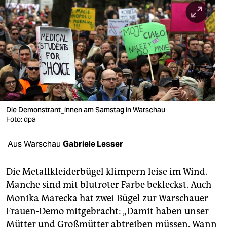
berlin
nord
wahrheit
verlag
verlag
veranstaltungen
Die Demonstrant_innen am Samstag in Warschau
Foto: dpa
shop
Aus Warschau
Gabriele Lesser
fragen & hilfe
unterstützen
Die Metallkleiderbügel klimpern leise im Wind.
Manche sind mit blutroter Farbe bekleckst. Auch
abo
Monika Marecka hat zwei Bügel zur Warschauer
genossenschaft
Frauen-Demo mitgebracht: „Damit haben unser
Mütter und Großmütter abtreiben müssen. Wann