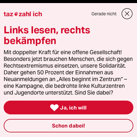
Anzeigen
taz
zahl ich
Gerade nicht

Links lesen, rechts
Fragen & Hilfe
bekämpfen
Mit doppelter Kraft für eine offene Gesellschaft!
Feedback
Besonders jetzt brauchen Menschen, die sich gegen
Rechtsextremismus einsetzen, unsere Solidarität.
Aboservice
Daher gehen 50 Prozent der Einnahmen aus
Neuanmeldungen an „Alles beginnt im Zentrum“ –
ePaper Login
eine Kampagne, die bedrohte linke Kulturzentren
und Jugendorte unterstützt. Sind Sie dabei?
Downloads für Abonnierende

Ja, ich will
Schon dabei!
© 2026 taz Verlags und Vertriebs GmbH
Alle Rechte vorbehalten. Bei rechtlichen Fragen oder für Genehmigungen