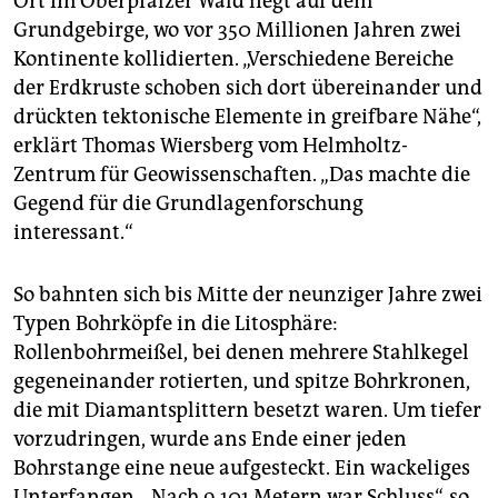
Ort im Oberpfälzer Wald liegt auf dem
Lithosphäre:
Darüber beginnt die um die 200
Kilometer dicke Lithosphäre. Sie umfasst die festere
Grundgebirge, wo vor 350 Millionen Jahren zwei
Schicht des Erdmantels und die Erdkruste.
Kontinente kollidierten. „Verschiedene Bereiche
der Erdkruste schoben sich dort übereinander und
Erdkruste:
Die äußere Hülle der Erde ist nur 5 bis 70
drückten tektonische Elemente in greifbare Nähe“,
Kilometer dünn. Sie besteht hauptsächlich aus
Silikaten und Oxiden mit weniger Eisen und
erklärt Thomas Wiersberg vom Helmholtz-
Magnesium sowie mehr Aluminium und anderen
Zentrum für Geowissenschaften. „Das machte die
Elementen.
Gegend für die Grundlagenforschung
interessant.“
So bahnten sich bis Mitte der neunziger Jahre zwei
Typen Bohrköpfe in die Litosphäre:
Rollenbohrmeißel, bei denen mehrere Stahlkegel
gegeneinander rotierten, und spitze Bohrkronen,
die mit Diamantsplittern besetzt waren. Um tiefer
vorzudringen, wurde ans Ende einer jeden
Bohrstange eine neue aufgesteckt. Ein wackeliges
Unterfangen. „Nach 9.101 Metern war Schluss“, so