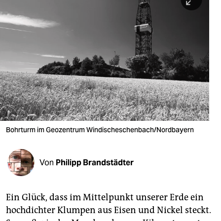
berlin
nord
wahrheit
verlag
verlag
veranstaltungen
shop
Bohrturm im Geozentrum Windischeschenbach/Nordbayern
fragen & hilfe
Von
Philipp Brandstädter
unterstützen
abo
Ein Glück, dass im Mittelpunkt unserer Erde ein
genossenschaft
hochdichter Klumpen aus Eisen und Nickel steckt.