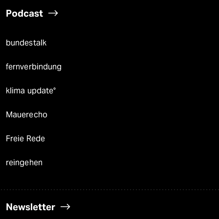
Podcast
bundestalk
fernverbindung
klima update°
Mauerecho
Freie Rede
reingehen
Newsletter