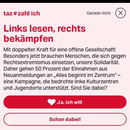
ePaper Login
taz
zahl ich
Gerade nicht

Downloads für Abonnierende
Links lesen, rechts
bekämpfen
Mit doppelter Kraft für eine offene Gesellschaft!
© 2026 taz Verlags und Vertriebs GmbH
Besonders jetzt brauchen Menschen, die sich gegen
Alle Rechte vorbehalten. Bei rechtlichen Fragen oder für Genehmigungen
wenden Sie sich bitte an
lizenzen@taz.de
Rechtsextremismus einsetzen, unsere Solidarität.
Daher gehen 50 Prozent der Einnahmen aus
Neuanmeldungen an „Alles beginnt im Zentrum“ –
Feedback
Redaktionsstatut
Kommune-Richtlinien
KI-
eine Kampagne, die bedrohte linke Kulturzentren
und Jugendorte unterstützt. Sind Sie dabei?
Leitlinie
Informant
Datenschutz
Impressum
AGB

Ja, ich will
Seitenwende
Einwilligungen widerrufen (Ads)
Schon dabei!