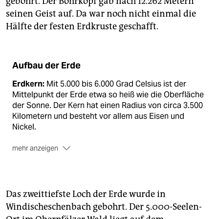
gebohrt. Der Bohrkopf gab nach 12.262 Metern
seinen Geist auf. Da war noch nicht einmal die
Hälfte der festen Erdkruste geschafft.
Aufbau der Erde
Erdkern:
Mit 5.000 bis 6.000 Grad Celsius ist der
Mittelpunkt der Erde etwa so heiß wie die Oberfläche
der Sonne. Der Kern hat einen Radius von circa 3.500
Kilometern und besteht vor allem aus Eisen und
Nickel.
mehr anzeigen
Erdmantel:
Bald 3.000 Kilometer dick ist der
Erdmantel, der den Kern umschließt. Er besteht aus
Minera­lien mit hohen Anteilen an Eisen und
Magnesium. Der obere Bereich des Mantels ist um die
Das zweittiefste Loch der Erde wurde in
1.000 Grad heiß und wird Asthenosphäre genannt.
Windischeschenbach gebohrt. Der 5.000-Seelen-