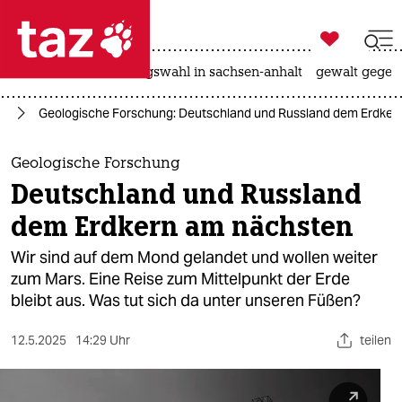

taz zahl ich
hitze
surfen
landtagswahl in sachsen-anhalt
gewalt gegen

taz zahl ich
ft
Geologische Forschung: Deutschland und Russland dem Erdker
taz zahl ich
themen
Geologische Forschung
Deutschland und Russland
politik
dem Erdkern am nächsten
öko
Wir sind auf dem Mond gelandet und wollen weiter
zum Mars. Eine Reise zum Mittelpunkt der Erde
gesellschaft
bleibt aus. Was tut sich da unter unseren Füßen?
kultur
12.5.2025
14:29 Uhr
teilen
sport