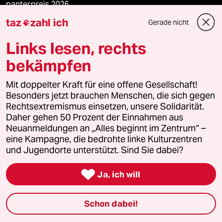
panterpreis 2026
taz
zahl ich
Gerade nicht

Links lesen, rechts
Podcast
bekämpfen
bundestalk
Mit doppelter Kraft für eine offene Gesellschaft!
Besonders jetzt brauchen Menschen, die sich gegen
fernverbindung
Rechtsextremismus einsetzen, unsere Solidarität.
Daher gehen 50 Prozent der Einnahmen aus
Neuanmeldungen an „Alles beginnt im Zentrum“ –
klima update°
eine Kampagne, die bedrohte linke Kulturzentren
und Jugendorte unterstützt. Sind Sie dabei?
Mauerecho

Ja, ich will
Freie Rede
reingehen
Schon dabei!