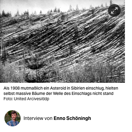
berlin
nord
wahrheit
verlag
verlag
veranstaltungen
shop
fragen & hilfe
Als 1908 mutmaßlich ein Asteroid in Sibirien einschlug, hielten
selbst massive Bäume der Welle des Einschlags nicht stand
unterstützen
Foto: United Arcives/ddp
abo
Interview von
Enno Schöningh
genossenschaft