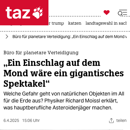

taz zahl ich
bergsteigen
usa unter trump
katzen
landtagswahl in sachs

taz zahl ich
ft
Büro für planetare Verteidigung: „Ein Einschlag auf dem Mond wä
taz zahl ich
themen
Büro für planetare Verteidigung
„Ein Einschlag auf dem
politik
Mond wäre ein gigantisches
öko
Spektakel“
gesellschaft
Welche Gefahr geht von natürlichen Objekten im All
für die Erde aus? Physiker Richard Moissl erklärt,
kultur
was hauptberufliche As­te­ro­iden­jä­ge­r machen.
sport
6.4.2025
15:06 Uhr
teilen