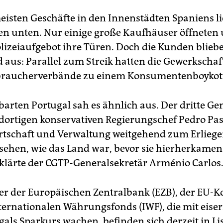
eisten Geschäfte in den Innenstädten Spaniens l
en unten. Nur einige große Kaufhäuser öffneten 
lizeiaufgebot ihre Türen. Doch die Kunden blieb
 aus: Parallel zum Streik hatten die Gewerkscha
rbraucherverbände zu einem Konsumentenboykott
arten Portugal sah es ähnlich aus. Der dritte Gen
dortigen konservativen Regierungschef Pedro Pas
rtschaft und Verwaltung weitgehend zum Erliege
l sehen, wie das Land war, bevor sie hierherkamen
 erklärte der CGTP-Generalsekretär Arménio Carlos
ter der Europäischen Zentralbank (EZB), der EU
ternationalen Währungsfonds (IWF), die mit eis
gals Sparkurs wachen, befinden sich derzeit in L