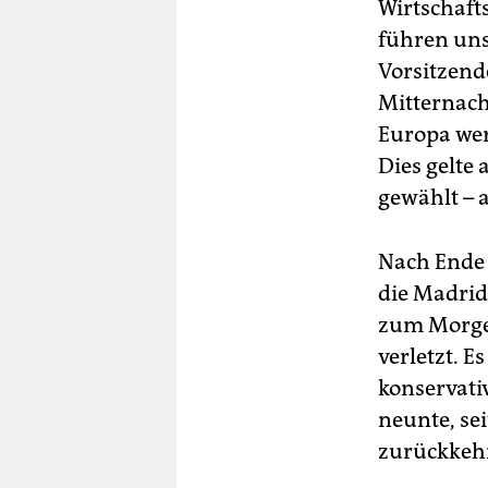
Wirtschaft
führen uns
Vorsitzend
Mitternac
Europa wer
Dies gelte
gewählt – 
Nach Ende 
die Madrid
zum Morgen
verletzt. E
konservati
neunte, se
zurückkehr