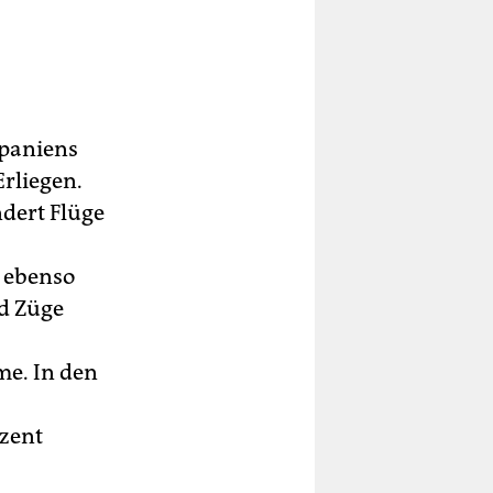
Spaniens
Erliegen.
dert Flüge
e ebenso
nd Züge
me. In den
ozent