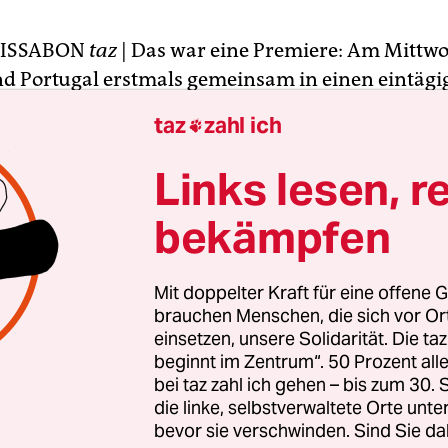
LISSABON
taz
| Das war eine Premiere: Am Mittwo
d Portugal erstmals gemeinsam in einen eintägi
eik. Damit protestierten Gewerkschaften in den 
taz
zahl ich

r Iberschen Halbinsel gegen die von Brüssel ver
.
Links lesen, r
bekämpfen
 Spanien alle großen Gewerkschaften den Ausst
en, mobilisierte in Portugal hauptsächlich die
istische CGTP. Die Führung der sozialistischen
Mit doppelter Kraft für eine offene G
rganisation UGT hatte sich dem Streik nicht ang
brauchen Menschen, die sich vor O
einsetzen, unsere Solidarität. Die ta
 Hälfte ihrer Unterorganisationen akzeptierten di
beginnt im Zentrum“. 50 Prozent a
g nicht und riefen ihre Mitglieder ebenfalls auf 
bei taz zahl ich gehen – bis zum 30
tranten forderten nicht nur ein Ende der „bruta
die linke, selbstverwaltete Orte unte
, die das kleine EU-Land „im Würgegriff“ hielte, 
bevor sie verschwinden. Sind Sie da