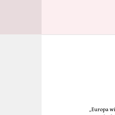
auch den R
„Europa w