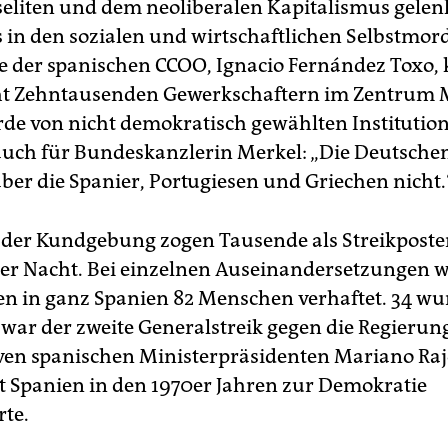
seliten und dem neoliberalen Kapitalismus gelenk
 in den sozialen und wirtschaftlichen Selbstmord“
e der spanischen CCOO, Ignacio Fernández Toxo, 
ht Zehntausenden Gewerkschaftern im Zentrum M
de von nicht demokratisch gewählten Institution
 auch für Bundeskanzlerin Merkel: „Die Deutsche
aber die Spanier, Portugiesen und Griechen nicht.
der Kundgebung zogen Tausende als Streikpost
er Nacht. Bei einzelnen Auseinandersetzungen 
 in ganz Spanien 82 Menschen verhaftet. 34 w
s war der zweite Generalstreik gegen die Regierun
ven spanischen Ministerpräsidenten Mariano Raj
it Spanien in den 1970er Jahren zur Demokratie
te.