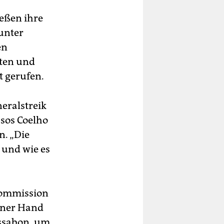
ießen ihre
unter
en
ften und
 gerufen.
eralstreik
sos Coelho
n. „Die
 und wie es
.
-Kommission
erner Hand
issabon, um