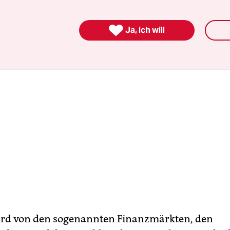
ücktritt der unterwürfigen Regierung in Lissabon

Ja, ich will
ird von den sogenannten Finanzmärkten, den