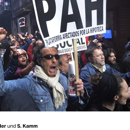
ler
und
S. Kamm