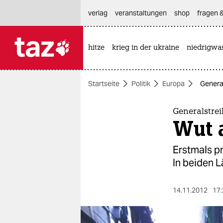
hautnavigation anspringen
hauptinhalt anspringen
footer anspringen
verlag
veranstaltungen
shop
fragen &
hitze
krieg in der ukraine
niedrigwa

taz zahl ich
taz zahl ich
Startseite
Politik
Europa
General
themen
politik
Generalstrei
Wut a
öko
Erstmals pr
gesellschaft
In beiden L
kultur
14.11.2012
17:
sport