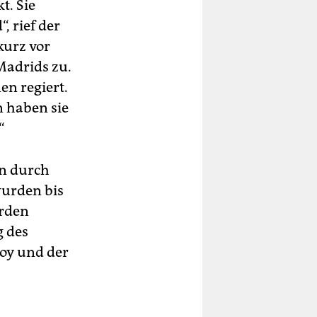
t. Sie
, rief der
kurz vor
adrids zu.
en regiert.
n haben sie
“
en durch
wurden bis
urden
g des
oy und der