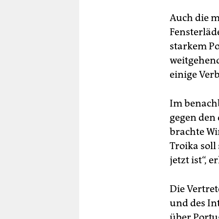
Auch die m
Fensterläd
starkem Po
weitgehend
einige Ve
Im benachb
gegen den 
brachte Wi
Troika sol
jetzt ist“,
Die Vertre
und des In
über Portu