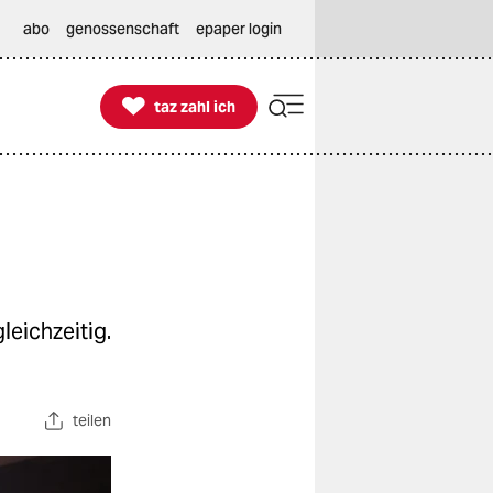
abo
genossenschaft
epaper login

taz zahl ich
taz zahl ich
leichzeitig.
teilen