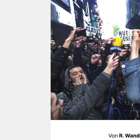
berlin
nord
wahrheit
verlag
verlag
veranstaltungen
shop
fragen & hilfe
unterstützen
abo
genossenschaft
Von
R. Wand