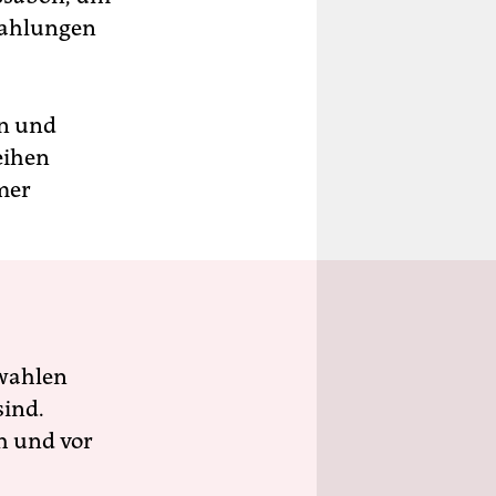
szahlungen
en und
eihen
mer
wahlen
sind.
h und vor