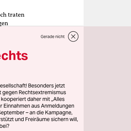
ch traten
gen
beiden
Gerade nicht
ordnete
echts
and
esellschaft! Besonders jetzt
eschlossen
rt gegen Rechtsextremismus
z kooperiert daher mit „Alles
e
ller Einnahmen aus Anmeldungen
die Straße.
. September – an die Kampagne,
len“
rstützt und Freiräume sichern will,
sondern
bei?