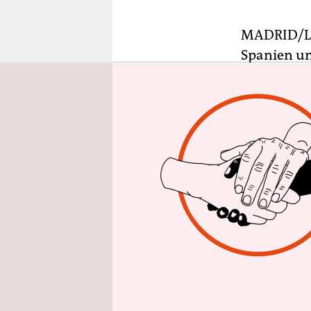
epaper login
MADRID/
Spanien un
Generalstr
Ländern de
Sparpolitik
Während in
unterstützt
postkommun
Schwestero
– doch die
Entscheidun
Die Demons
Sparpolitik