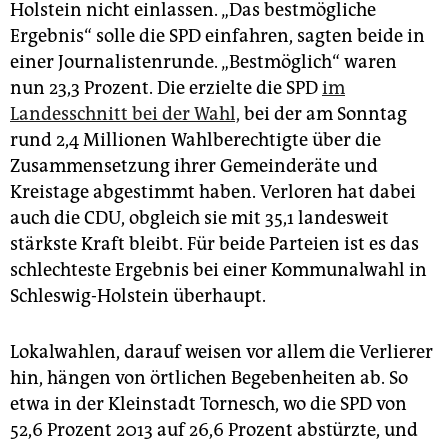
epaper login
Holstein nicht einlassen. „Das bestmögliche
Ergebnis“ solle die SPD einfahren, sagten beide in
einer Journalistenrunde. „Bestmöglich“ waren
nun 23,3 Prozent. Die erzielte die SPD
im
Landesschnitt bei der Wahl,
bei der am Sonntag
rund 2,4 Millionen Wahlberechtigte über die
Zusammensetzung ihrer Gemeinderäte und
Kreistage abgestimmt haben. Verloren hat dabei
auch die CDU, obgleich sie mit 35,1 landesweit
stärkste Kraft bleibt. Für beide Parteien ist es das
schlechteste Ergebnis bei einer Kommunalwahl in
Schleswig-Holstein überhaupt.
Lokalwahlen, darauf weisen vor allem die Verlierer
hin, hängen von örtlichen Begebenheiten ab. So
etwa in der Kleinstadt Tornesch, wo die SPD von
52,6 Prozent 2013 auf 26,6 Prozent abstürzte, und