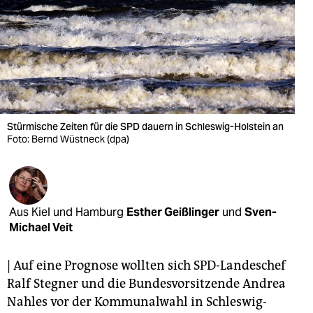
berlin
nord
wahrheit
verlag
verlag
Stürmische Zeiten für die SPD dauern in Schleswig-Holstein an
Foto: Bernd Wüstneck (dpa)
veranstaltungen
shop
fragen & hilfe
Aus Kiel und Hamburg
Esther Geißlinger
und
Sven-
Michael Veit
unterstützen
abo
| Auf eine Prognose wollten sich SPD-Landeschef
Ralf Stegner und die Bundesvorsitzende Andrea
genossenschaft
Nahles vor der Kommunalwahl in Schleswig-