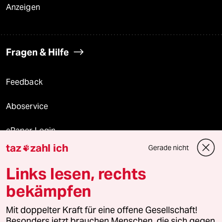
Anzeigen
Fragen & Hilfe
Feedback
Aboservice
ePaper Login
taz
zahl ich
Gerade nicht

Downloads für Abonnierende
Links lesen, rechts
bekämpfen
© 2026 taz Verlags und Vertriebs GmbH
Alle Rechte vorbehalten. Bei rechtlichen Fragen oder für Genehmigungen
Mit doppelter Kraft für eine offene Gesellschaft!
wenden Sie sich bitte an
lizenzen@taz.de
Besonders jetzt brauchen Menschen, die sich gegen