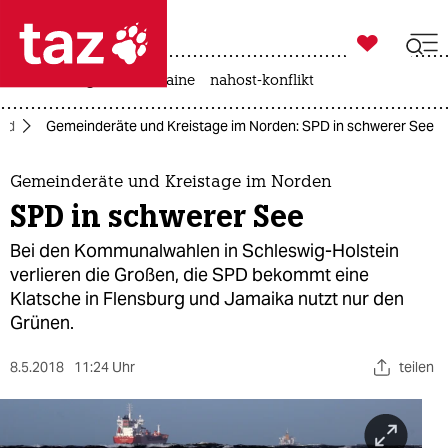

taz zahl ich
hitze
krieg in der ukraine
nahost-konflikt

taz zahl ich
rd
Gemeinderäte und Kreistage im Norden: SPD in schwerer See
taz zahl ich
themen
Gemeinderäte und Kreistage im Norden
SPD in schwerer See
politik
Bei den Kommunalwahlen in Schleswig-Holstein
öko
verlieren die Großen, die SPD bekommt eine
Klatsche in Flensburg und Jamaika nutzt nur den
gesellschaft
Grünen.
kultur
8.5.2018
11:24 Uhr
teilen
sport