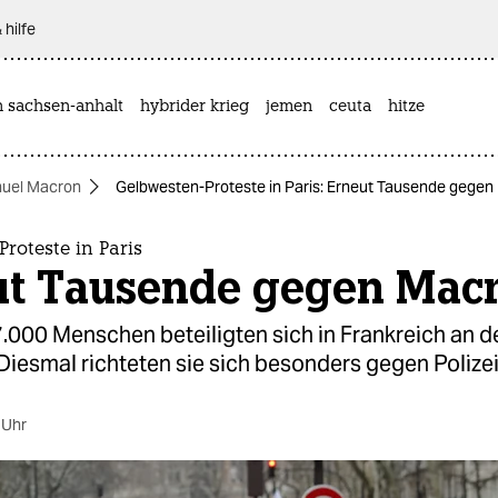
 hilfe
n sachsen-anhalt
hybrider krieg
jemen
ceuta
hitze
uel Macron
Gelbwesten-Proteste in Paris: Erneut Tausende gege
roteste in Paris
ut Tausende gegen Mac
.000 Menschen beteiligten sich in Frankreich an d
Diesmal richteten sie sich besonders gegen Polize
 Uhr