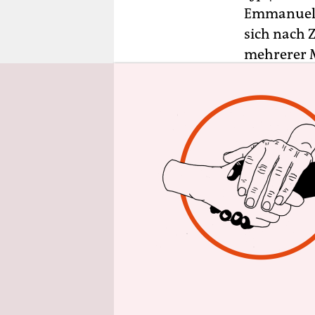
epaper login
Emmanuel M
sich nach 
mehrerer M
insbesonde
Demonstrat
Zusammenst
Protestbe
Nachmitta
Der Polize
dem „große
Spruchband
Gummigesch
Zusammenst