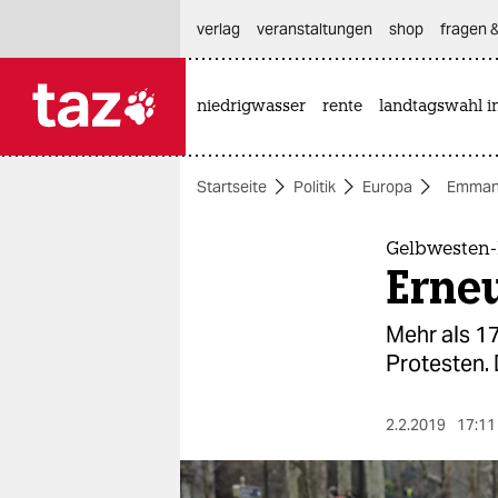
hautnavigation anspringen
hauptinhalt anspringen
footer anspringen
verlag
veranstaltungen
shop
fragen &
niedrigwasser
rente
landtagswahl i

taz zahl ich
taz zahl ich
Startseite
Politik
Europa
Emman
themen
politik
Gelbwesten-P
Erne
öko
Mehr als 17
gesellschaft
Protesten. 
kultur
2.2.2019
17:11
sport