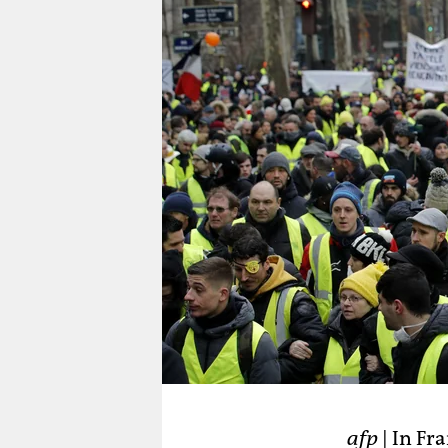
berlin
nord
wahrheit
verlag
verlag
veranstaltungen
shop
fragen & hilfe
unterstützen
abo
genossenschaft
afp
| In Fr