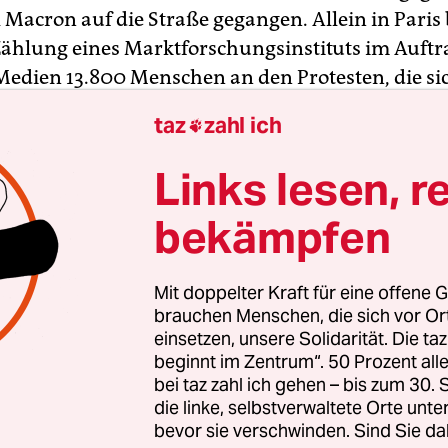
acron auf die Straße gegangen. Allein in Paris 
Zählung eines Marktforschungsinstituts im Auftr
edien 13.800 Menschen an den Protesten, die si
re gegen Polizeigewalt
richteten. Bei der Ankunf
taz
zahl ich

ionszugs auf dem Place de la République kam es
ößen mit der Polizei. Landesweit mobilisierte d
Links lesen, r
wegung nach Angaben des Innenministeriums a
bekämpfen
g 17.400 Menschen.
ipräfektur zufolge gingen in Paris 10.500 „Gelbwe
Mit doppelter Kraft für eine offene G
n Marsch für die Verletzten“ auf die Straße. Auf
brauchen Menschen, die sich vor O
einsetzen, unsere Solidarität. Die ta
 forderten die Teilnehmer, den Einsatz von
beginnt im Zentrum“. 50 Prozent a
ossen und Schockgranaten durch die Polizei b
bei taz zahl ich gehen – bis zum 30
ößen am Rande der „Gelbwesten“-Proteste zu v
die linke, selbstverwaltete Orte unte
bevor sie verschwinden. Sind Sie da