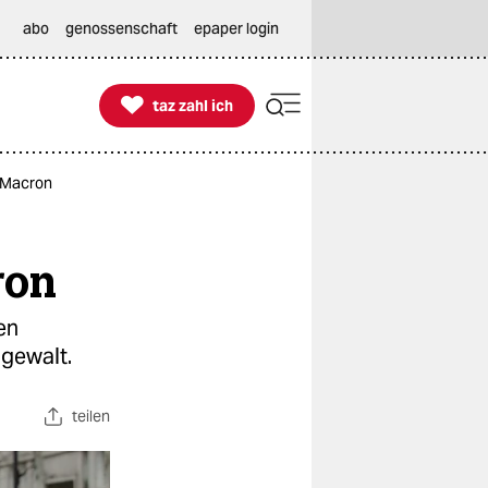
abo
genossenschaft
epaper login

taz zahl ich
taz zahl ich
n Macron
ron
en
igewalt.
teilen