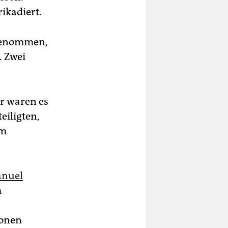
ikadiert.
tgenommen,
. Zwei
r waren es
eiligten,
em
anuel
m
ionen