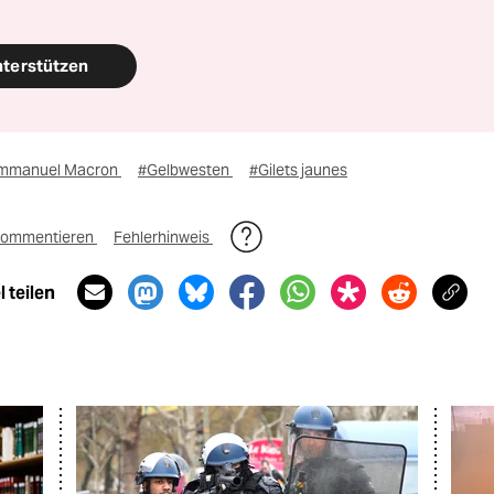
nterstützen
mmanuel Macron
#Gelbwesten
#Gilets jaunes
ommentieren
Fehlerhinweis
 teilen