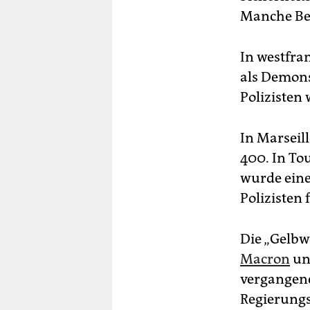
Manche Bes
In westfr
als Demons
Polizisten 
In Marseil
400. In To
wurde eine
Polizisten
Die „Gelbw
Macron
un
vergangene
Regierung