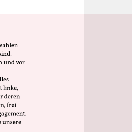
wahlen
sind.
h und vor
lles
 linke,
ür deren
n, frei
ngagement.
e unsere