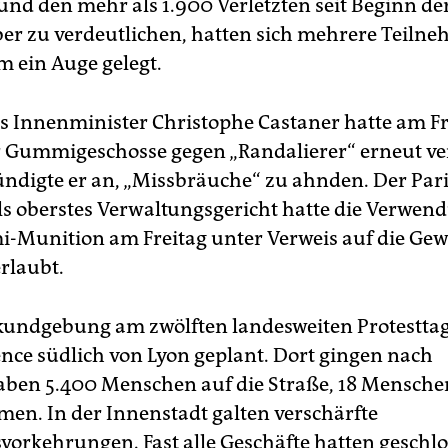
und den mehr als 1.900 Verletzten seit Beginn der
r zu verdeutlichen, hatten sich mehrere Teilne
 ein Auge gelegt.
s Innenminister Christophe Castaner hatte am Fr
r Gummigeschosse gegen „Randalierer“ erneut ver
ündigte er an, „Missbräuche“ zu ahnden. Der Par
als oberstes Verwaltungsgericht hatte die Verwen
Munition am Freitag unter Verweis auf die Gewa
rlaubt.
undgebung am zwölften landesweiten Protesttag 
ence südlich von Lyon geplant. Dort gingen nach
aben 5.400 Menschen auf die Straße, 18 Mensch
en. In der Innenstadt galten verschärfte
svorkehrungen. Fast alle Geschäfte hatten geschlo