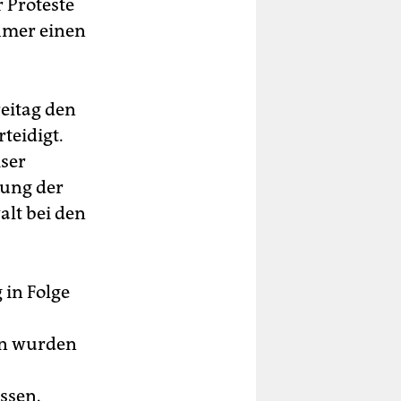
 Proteste
hmer einen
eitag den
teidigt.
iser
dung der
lt bei den
in Folge
en wurden
ssen.