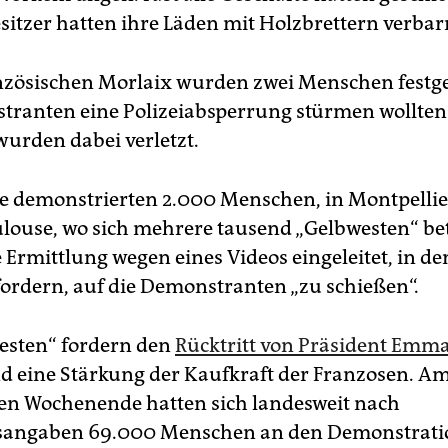
itzer hatten ihre Läden mit Holzbrettern verbarr
anzösischen Morlaix wurden zwei Menschen fes
tranten eine Polizeiabsperrung stürmen wollten
wurden dabei verletzt.
le demonstrierten 2.000 Menschen, in Montpellie
ulouse, wo sich mehrere tausend „Gelbwesten“ bet
 Ermittlung wegen eines Videos eingeleitet, in d
 fordern, auf die Demonstranten „zu schießen“.
esten“ fordern den
Rücktritt von Präsident Emm
d eine Stärkung der Kaufkraft der Franzosen. A
n Wochenende hatten sich landesweit nach
sangaben 69.000 Menschen an den Demonstrat