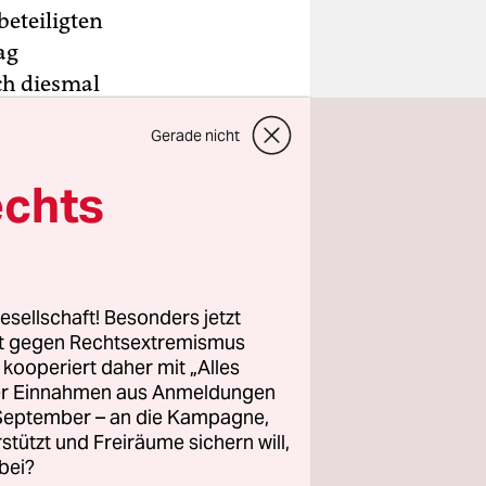
beteiligten
ag
ch diesmal
t des
Gerade nicht
 zu
ie
echts
m frühen
sten“ bei
esellschaft! Besonders jetzt
 einem
rt gegen Rechtsextremismus
z kooperiert daher mit „Alles
ller Einnahmen aus Anmeldungen
ei
. September – an die Kampagne,
erbieten.
rstützt und Freiräume sichern will,
bei?