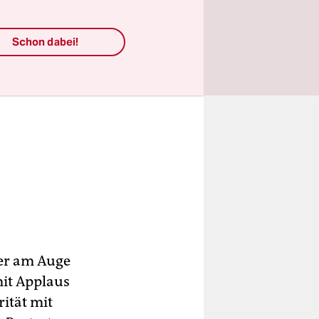
Schon dabei!
er am Auge
it Applaus
ität mit