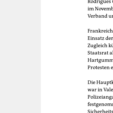
Rodrigues 
im Novembe
Verband um
Frankreich
Einsatz de
Zugleich k
Staatsrat 
Hartgummi-
Protesten e
Die Hauptk
war in Val
Polizeiang
festgenomm
Sicherheit