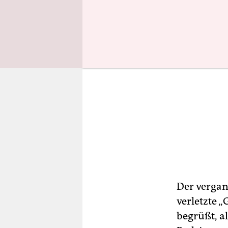
Der verga
verletzte 
begrüßt, a