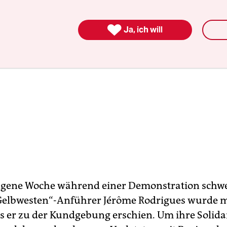

Ja, ich will
ngene Woche während einer Demonstration schw
„Gelbwesten“-Anführer Jérôme Rodrigues wurde m
ls er zu der Kundgebung erschien. Um ihre Solidar