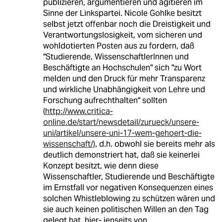
publizieren, argumentieren und agitieren im
Sinne der Linkspartei. Nicole Gohlke besitzt
selbst jetzt offenbar noch die Dreistigkeit und
Verantwortungslosigkeit, vom sicheren und
wohldotierten Posten aus zu fordern, daß
"Studierende, WissenschaftlerInnen und
Beschäftigte an Hochschulen" sich "zu Wort
melden und den Druck für mehr Transparenz
und wirkliche Unabhängigkeit von Lehre und
Forschung aufrechthalten" sollten
(
http://www.critica-
online.de/start/newsdetail/zurueck/unsere-
uni/artikel/unsere-uni-17-wem-gehoert-die-
wissenschaft/
), d.h. obwohl sie bereits mehr als
deutlich demonstriert hat, daß sie keinerlei
Konzept besitzt, wie denn diese
Wissenschaftler, Studierende und Beschäftigte
im Ernstfall vor negativen Konsequenzen eines
solchen Whistleblowing zu schützen wären und
sie auch keinen politischen Willen an den Tag
gelegt hat, hier- jenseits von