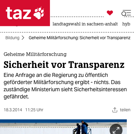

taz zahl ich
niedrigwasser
rente
landtagswahl in sachsen-anhalt
hybri

taz zahl ich
Bildung
Geheime Militärforschung: Sicherheit vor Transparenz
taz zahl ich
themen
Geheime Militärforschung
Sicherheit vor Transparenz
politik
Eine Anfrage an die Regierung zu öffentlich
öko
geförderter Militärforschung ergibt - nichts. Das
zuständige Ministerium sieht Sicherheitsinteressen
gesellschaft
gefährdet.
kultur
18.3.2014
11:25 Uhr
teilen
sport