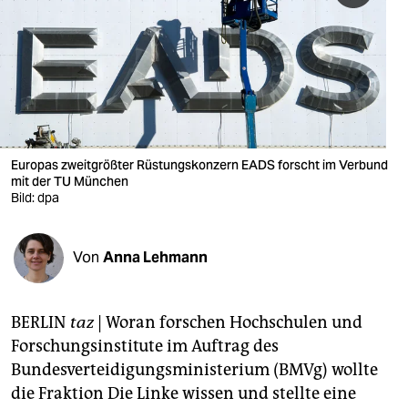
berlin
nord
wahrheit
verlag
verlag
Europas zweitgrößter Rüstungskonzern EADS forscht im Verbund
mit der TU München
veranstaltungen
Bild: dpa
shop
Von
Anna Lehmann
fragen & hilfe
unterstützen
BERLIN
taz
| Woran forschen Hochschulen und
abo
Forschungsinstitute im Auftrag des
Bundesverteidigungsministerium (BMVg) wollte
genossenschaft
die Fraktion Die Linke wissen und stellte eine