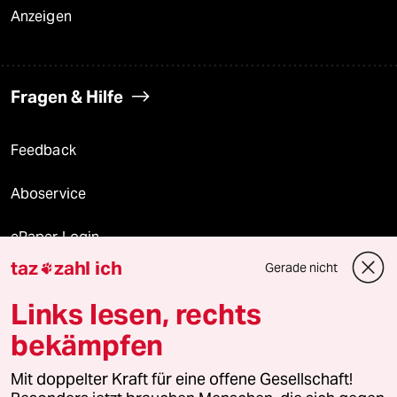
Anzeigen
Fragen & Hilfe
Feedback
Aboservice
ePaper Login
taz
zahl ich
Gerade nicht

Downloads für Abonnierende
Links lesen, rechts
bekämpfen
© 2026 taz Verlags und Vertriebs GmbH
Mit doppelter Kraft für eine offene Gesellschaft!
Alle Rechte vorbehalten. Bei rechtlichen Fragen oder für Genehmigungen
wenden Sie sich bitte an
lizenzen@taz.de