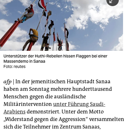
berlin
nord
wahrheit
verlag
verlag
Unterstützer der Huthi-Rebellen hissen Flaggen bei einer
Massendemo in Sanaa
veranstaltungen
Foto: reutes
shop
afp
| In der jemenitischen Hauptstadt Sanaa
fragen & hilfe
haben am Sonntag mehrere hunderttausend
unterstützen
Menschen gegen die ausländische
Militärintervention
unter Führung Saudi-
abo
Arabiens
demonstriert. Unter dem Motto
„Widerstand gegen die Aggression“ versammelten
genossenschaft
sich die Teilnehmer im Zentrum Sanaas,