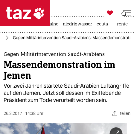

taz zahl ich
hitze
krieg in der ukraine
niedrigwasser
ceuta
rente

taz zahl ich
st
Gegen Militärintervention Saudi-Arabiens: Massendemonstrati
taz zahl ich
themen
Gegen Militärintervention Saudi-Arabiens
Massendemonstration im
politik
Jemen
öko
Vor zwei Jahren startete Saudi-Arabien Luftangriffe
auf den Jemen. Jetzt soll dessen im Exil lebende
gesellschaft
Präsident zum Tode verurteilt worden sein.
kultur
26.3.2017
14:38 Uhr
teilen
sport