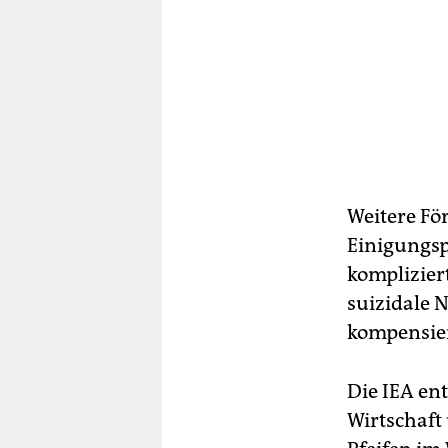
Weitere Fö
Einigungsp
kompliziert
suizidale 
kompensier
Die IEA en
Wirtschaft