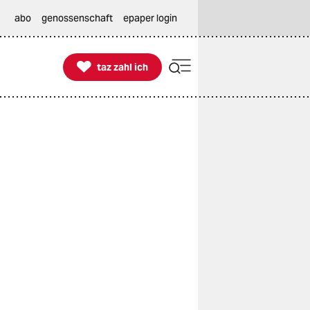
abo
genossenschaft
epaper login

taz zahl ich
taz zahl ich