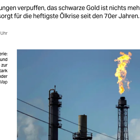
ngen verpuffen, das schwarze Gold ist nichts mehr
rgt für die heftigste Ölkrise seit den 70er Jahren.
 Uhr
erie:
 und
 zur
tark
nder
l/ap