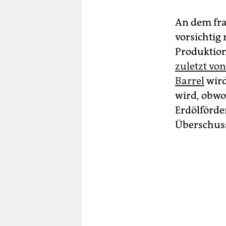
An dem fra
vorsichtig
Produktion
zuletzt vo
Barrel
wird
wird, obwoh
Erdölförde
Überschuss