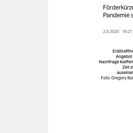
berlin
Förderkürzu
nord
Pandemie so
wahrheit
2.5.2020
18:21
verlag
Erdölraffin
verlag
Angebot
Nachfrage klaffen
veranstaltungen
Zeit s
auseina
shop
Foto: Gregory Bul
fragen & hilfe
unterstützen
abo
genossenschaft