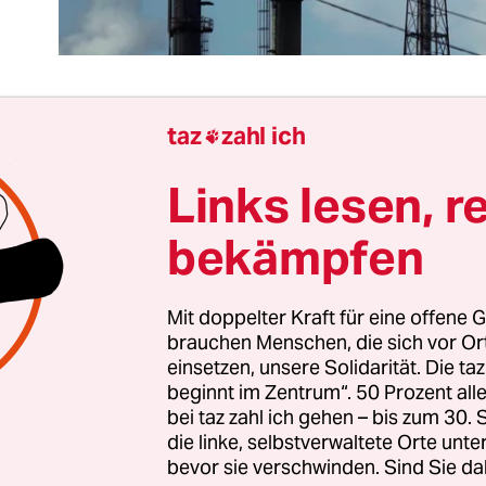
taz
zahl ich

 Broker verfolgen die Zacken der Preiskurve wie di
Links lesen, r
sschläge auf den Monitoren der Intensivstation. 
hen sind wahrhaft historische Bewegungen. Nie z
bekämpfen
 so extrem volatil reagiert mit panischen
nkungen von über 30 Prozent. Nie zuvor wurde
Mit doppelter Kraft für eine offene G
t zu Negativpreisen verkauft – bis zu minus 37 D
brauchen Menschen, die sich vor O
einsetzen, unsere Solidarität. Die ta
beginnt im Zentrum“. 50 Prozent a
n
die heftigste Krise des Ölzeitalters seit den 1970
bei taz zahl ich gehen – bis zum 30
die linke, selbstverwaltete Orte unte
eutschen mit Hund und Kinderwagen auf den Aut
bevor sie verschwinden. Sind Sie da
gingen. Diesmal hat die Krise umgekehrte Vorzeich