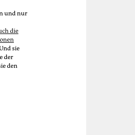
rn und nur
uch die
ionen
 Und sie
e der
sie den