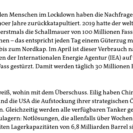
rden Menschen im Lockdown haben die Nachfrage
90er Jahre zurückkatapultiert. 2019 hatte der wel
erstmals die Schallmauer von 100 Millionen Fass 
en – das entspricht jeden Tag einem Güterzug mi
 bis zum Nordkap. Im April ist dieser Verbrauch 
n der Internationalen Energie Agentur (IEA) auf 
ass gestürzt. Damit werden täglich 30 Millionen F
iß, wohin mit dem Überschuss. Eilig haben Chin
nd die USA die Aufstockung ihrer strategischen 
n. Gleichzeitig werden alle verfügbaren Tanker ge
lagern: Notlösungen, die allenfalls über Wochen
iten Lagerkapazitäten von 6,8 Milliarden Barrel 