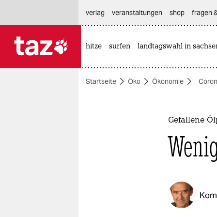
hautnavigation anspringen
hauptinhalt anspringen
footer anspringen
verlag
veranstaltungen
shop
fragen &
hitze
surfen
landtagswahl in sachse

taz zahl ich
taz zahl ich
Startseite
Öko
Ökonomie
Coron
themen
politik
Gefallene Ö
öko
Wenig
gesellschaft
kultur
Kom
sport