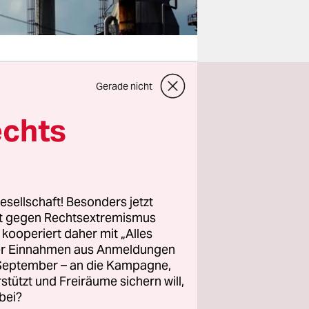
Gerade nicht
e
echts
Was sie
uvor hat
 Öl am
esellschaft! Besonders jetzt
ollar das
rt gegen Rechtsextremismus
z kooperiert daher mit „Alles
ller Einnahmen aus Anmeldungen
er Jahren
,
. September – an die Kampagne,
rstützt und Freiräume sichern will,
obahnen
bei?
en. Öl ist