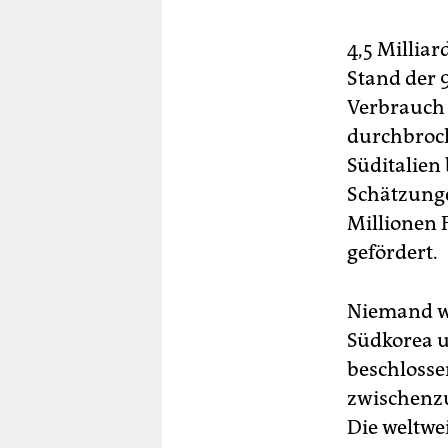
4,5 Millia
Stand der 
Verbrauch 
durchbroch
Süditalien
Schätzunge
Millionen F
gefördert.
Niemand we
Südkorea u
beschlosse
zwischenzu
Die weltwe