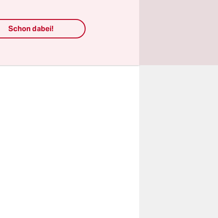
deutet
hichte der
Schon dabei!