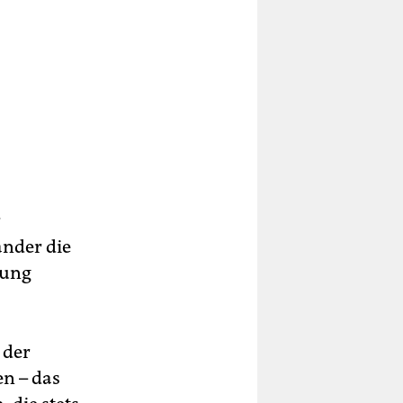
r
änder die
rung
 der
en – das