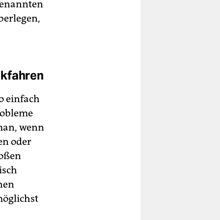
ogenannten
berlegen,
ckfahren
o einfach
Probleme
 man, wenn
en oder
roßen
isch
nen
öglichst