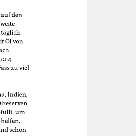
 auf den
tweite
täglich
t Öl von
nach
70,4
ass zu viel
a, Indien,
Ölreserven
füllt, um
 helfen.
sind schon