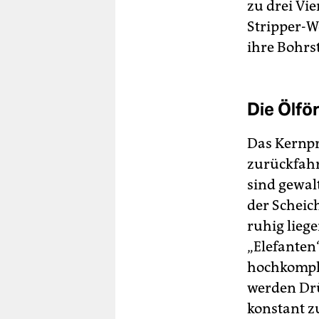
zu drei Vi
Stripper-W
ihre Bohrst
Die Ölfö
Das Kernpr
zurückfahr
sind gewal
der Scheic
ruhig lieg
„Elefanten“
hochkompl
werden Drü
konstant z