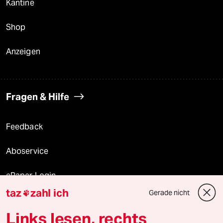
Kantine
Shop
Anzeigen
Fragen & Hilfe
Feedback
Aboservice
ePaper Login
taz
zahl ich
Gerade nicht

Downloads für Abonnierende
Links lesen, rechts