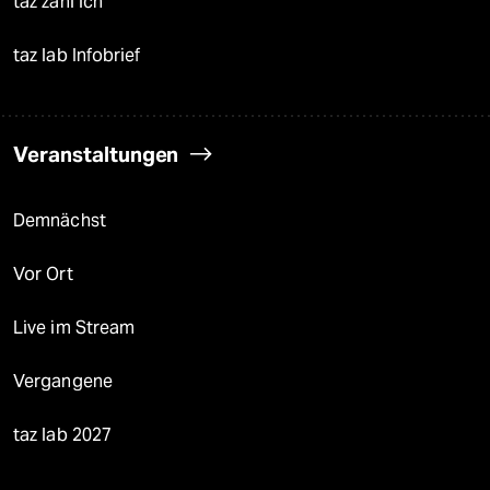
taz zahl ich
taz lab Infobrief
Veranstaltungen
Demnächst
Vor Ort
Live im Stream
Vergangene
taz lab 2027