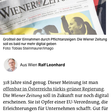
berlin
nord
wahrheit
verlag
Großteil der Einnahmen durch Pflichtanzeigen: Die Wiener Zeitung
verlag
soll es bald nur mehr digital geben
Foto: Tobias Steinmaurer/imago
veranstaltungen
shop
Aus Wien
Ralf Leonhard
fragen & hilfe
318 Jahre sind genug. Dieser Meinung ist man
unterstützen
offenbar in Österreichs türkis-grüner Regierung
.
abo
Die
Wiener Zeitung
soll in Zukunft nur noch digital
erscheinen. Sie ist Opfer einer EU-Verordnung, die
genossenschaft
Erleichterungen für Unternehmen schafft. Gut für