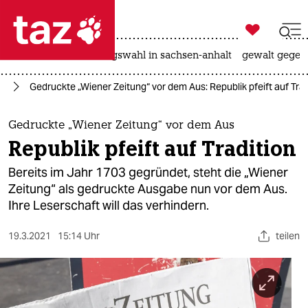

taz zahl ich
hitze
surfen
landtagswahl in sachsen-anhalt
gewalt gegen

taz zahl ich
it
Gedruckte „Wiener Zeitung“ vor dem Aus: Republik pfeift auf Trad
taz zahl ich
themen
Gedruckte „Wiener Zeitung“ vor dem Aus
Republik pfeift auf Tradition
politik
Bereits im Jahr 1703 gegründet, steht die „Wiener
öko
Zeitung“ als gedruckte Ausgabe nun vor dem Aus.
Ihre Leserschaft will das verhindern.
gesellschaft
19.3.2021
15:14 Uhr
teilen
kultur
sport