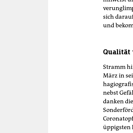
verunglimpf
sich darau
und bekom
Qualität
Stramm hin
März in se
hagiografi
nebst Gefä
danken die
Sonderförd
Coronatop
üppigsten 