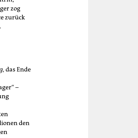
nger zog
ce zurück
.
g
, das Ende
ager“ –
rung
ten
llionen den
gen