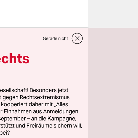
dienprofi
.
Gerade nicht
chen
echts
ister Karl
ndet die
änkungen
m
esellschaft! Besonders jetzt
rt gegen Rechtsextremismus
z kooperiert daher mit „Alles
ller Einnahmen aus Anmeldungen
 also
. September – an die Kampagne,
t nicht
rstützt und Freiräume sichern will,
bei?
ve