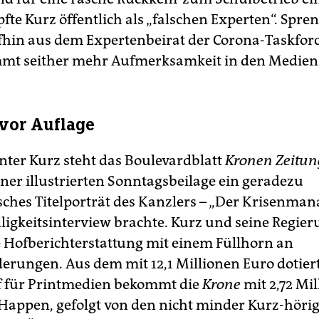
te Kurz öffentlich als „falschen Experten“. Spre
fhin aus dem Expertenbeirat der Corona-Taskfor
mt seither mehr Aufmerksamkeit in den Medien
 vor Auflage
ter Kurz steht das Boulevardblatt
Kronen Zeitun
iner illustrierten Sonntagsbeilage ein geradezu
sches Titelporträt des Kanzlers – „Der Krisenman
lligkeitsinterview brachte. Kurz und seine Regie
 Hofberichterstattung mit einem Füllhorn an
erungen. Aus dem mit 12,1 Millionen Euro dotier
f für Printmedien bekommt die
Krone
mit 2,72 Mi
Happen, gefolgt von den nicht minder Kurz-höri