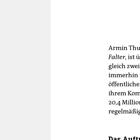
Armin Thur
Falter
, ist
gleich zwei
immerhin 1
öffentlich
ihrem Komm
20,4 Milli
regelmäßig
Das Auft