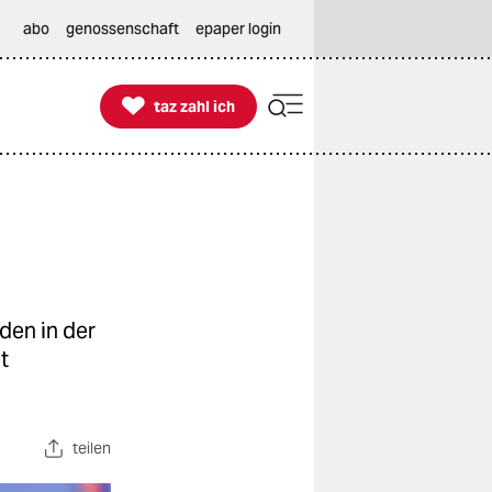
abo
genossenschaft
epaper login

taz zahl ich
taz zahl ich
den in der
t
teilen