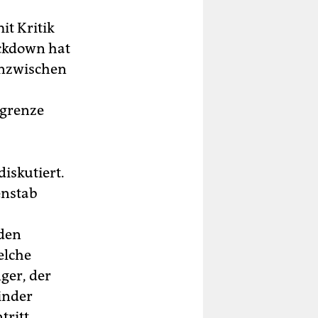
it Kritik
ockdown hat
inzwischen
sgrenze
iskutiert.
enstab
 den
elche
ger, der
Kinder
ritt,