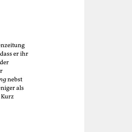
enzeitung
dass er ihr
 der
r
ung
nebst
niger als
n Kurz