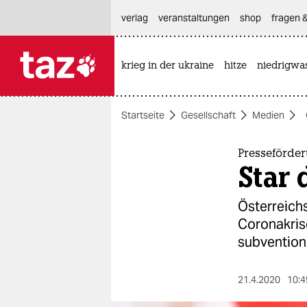
hautnavigation anspringen
hauptinhalt anspringen
footer anspringen
verlag
veranstaltungen
shop
fragen &
krieg in der ukraine
hitze
niedrigwa

taz zahl ich
taz zahl ich
Startseite
Gesellschaft
Medien
themen
politik
Presseförder
Star 
öko
Österreichs
gesellschaft
Coronakris
subventioni
kultur
sport
21.4.2020
10:4