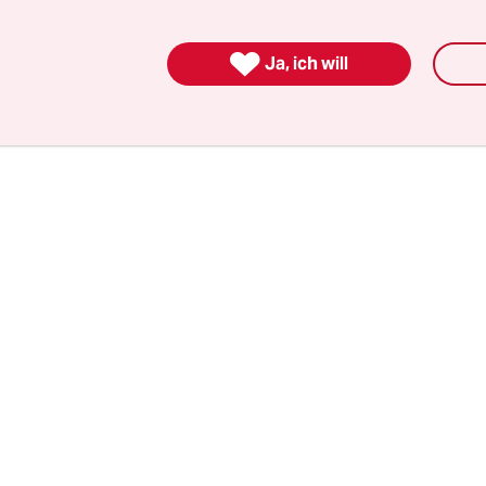
 im Fernsehen – auf die Krisenbewältigung der
emie eingestimmt. Neun Mal ist dabei der Regi

Ja, ich will
st aufgetreten.