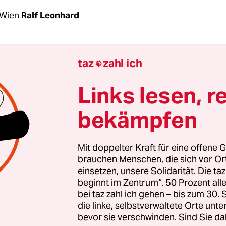
 Wien
Ralf Leonhard
s Bundeskanzler Sebastian Kurz (ÖVP)
ist ein Me
taz
zahl ich

 er auch in der Coronakrise bei seinen fast tägli
vor der Presse im Kanzleramt. Meist flankiert von
Links lesen, r
sminister Rudi Anschober (Grüne) und Innenmin
bekämpfen
ÖVP), fungiert er als Kommunikator und verkü
ahlen von Infizierten,
dekretiert Ausgehbeschr
npflicht
oder kündigt vorsichtige Lockerungen i
Mit doppelter Kraft für eine offene G
iegenden Wirtschaftsleben an.
brauchen Menschen, die sich vor O
einsetzen, unsere Solidarität. Die ta
beginnt im Zentrum“. 50 Prozent a
rhängung des Lockdown am 10. März bis Ostern –
bei taz zahl ich gehen – bis zum 30
eines Monats – wurde Österreichs Bevölkerung mi
die linke, selbstverwaltete Orte unte
bevor sie verschwinden. Sind Sie da
s 44 Pressekonferenzen der Bundesregierung – li