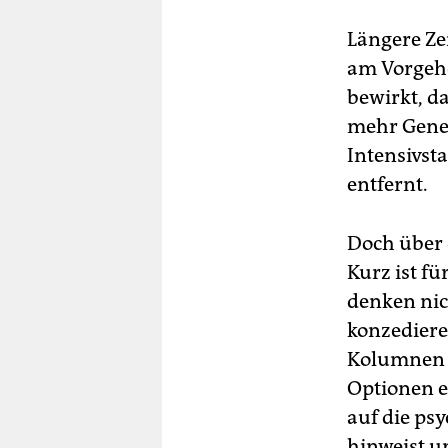
Längere Zei
am Vorgehe
bewirkt, d
mehr Genese
Intensivsta
entfernt.
Doch über 
Kurz ist fü
denken nich
konzediere
Kolumnen d
Optionen e
auf die psy
hinweist u