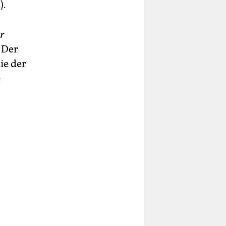
).
r
 Der
ie der
e