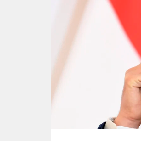
berlin
nord
wahrheit
verlag
verlag
veranstaltungen
shop
fragen & hilfe
unterstützen
abo
genossenschaft