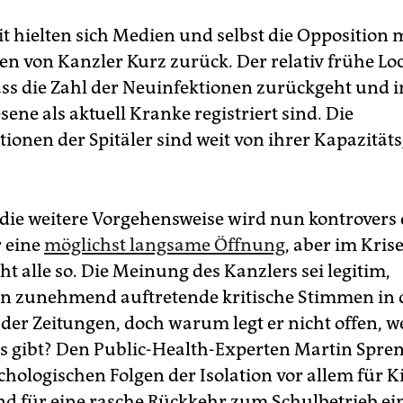
t hielten sich Medien und selbst die Opposition m
n von Kanzler Kurz zurück. Der relativ frühe L
ass die Zahl der Neuinfektionen zurückgeht und 
ne als aktuell Kranke registriert sind. Die
tionen der Spitäler sind weit von ihrer Kapazität
die weitere Vorgehensweise wird nun kontrovers d
r eine
möglichst langsame Öffnung
, aber im Kris
t alle so. Die Meinung des Kanzlers sei legitim,
n zunehmend auftretende kritische Stimmen in
er Zeitungen, doch warum legt er nicht offen, w
s gibt? Den Public-Health-Experten Martin Spren
chologischen Folgen der Isolation vor allem für 
nd für eine rasche Rückkehr zum Schulbetrieb eint